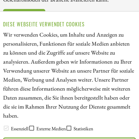
ZUM KOMMENTAR
DIESE WEBSEITE VERWENDET COOKIES
Wir verwenden Cookies, um Inhalte und Anzeigen zu
personalisieren, Funktionen für soziale Medien anbieten
zu können und die Zugriffe auf unsere Website zu
1
analysieren. Außerdem geben wir Informationen zu Ihrer
Verwendung unserer Website an unsere Partner für soziale
Medien, Werbung und Analysen weiter. Unsere Partner
// kapitalerhoehungen.de - © 2026 - Die Informationsplattform für
führen diese Informationen möglicherweise mit weiteren
Investoren und Unternehmen rund um Kapitalerhöhung, Kapitalmarkt
Daten zusammen, die Sie ihnen bereitgestellt haben oder
und Unternehmensfinanzierung
die sie im Rahmen Ihrer Nutzung der Dienste gesammelt
haben.
LEXIKON
Essenziell
Externe Medien
Statistiken