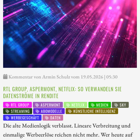
Kommentar von Armin Schulz vom 19.05.2026 | 05:30
RTL GROUP, ASPERMONT, NETFLIX: SO VERWANDELN SIE
DATENSTRÖME IN RENDITE
RTL GROUP
ASPERMONT
NETFLIX
MEDIEN
SKY
STREAMING
ABOMODELLE
KÜNSTLICHE INTELLIGENZ
WERBEGESCHÄFT
DATEN
Die alte Medienlogik verblasst. Lineare Verbreitung und
einmalige Werbeerlöse reichen nicht mehr. Wer heute auf