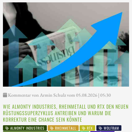
Kommentar von Armin Schulz vom 05.08.2026 | 05:30
WIE ALMONTY INDUSTRIES, RHEINMETALL UND RTX DEN NEUEN
RÜSTUNGSSUPERZYKLUS ANTREIBEN UND WARUM DIE
KORREKTUR EINE CHANCE SEIN KÖNNTE
ALMONTY INDUSTRIES
RHEINMETALL
RTX
WOLFRAM