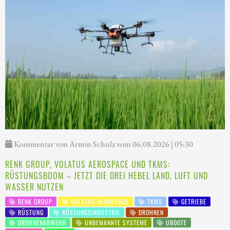
Kommentar von Armin Schulz vom 06.08.2026 | 05:30
RENK GROUP, VOLATUS AEROSPACE UND TKMS:
RÜSTUNGSBOOM – JETZT DIE DREI HEBEL LAND, LUFT UND
WASSER NUTZEN
RENK GROUP
VOLATUS AEROSPACE
TKMS
GETRIEBE
RÜSTUNG
RÜSTUNGSINDUSTRIE
DROHNEN
DROHNENABWEHR
UNBEMANNTE SYSTEME
UBOOTE