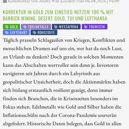
Kommentar von André Will-Laudien vom 06.08.2026 | 04:00
KORREKTUR IN GOLD ZUM EINSTIEG NUTZEN! 100 % MIT
BARRICK MINING, DESERT GOLD, TUI UND LUFTHANSA
GOLD
EDELMETALLE
WESTAFRIKA
TOURISTIK
LUFTFAHRT
ROHSTOFFE
Täglich prasseln Schlagzeilen von Kriegen, Konflikten und
menschlichen Dramen auf uns ein, wer hat da noch Lust,
an Urlaub zu denken? Doch gerade in solchen Momenten
kann das Abschalten wertvoller sein denn je. Investoren
navigieren seit Jahren durch ein Labyrinth aus
geopolitischer Unsicherheit, doch die Aktienmärkte haben
sich bislang erstaunlich resilient gezeigt, denn immer
finden sich Branchen, die in Krisenzeiten besonders im
Fokus stehen. Edelmetalle wie Gold und Silber haben die
Inflationsschübe nach der Corona-Pandemie souverän
abgefedert. Historische Daten belegen, dass Gold in allen