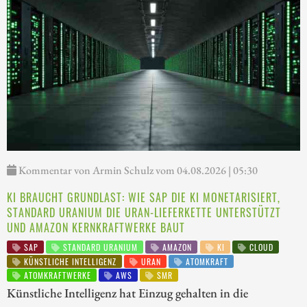
Kommentar von Armin Schulz vom 04.08.2026 | 05:30
KI BRAUCHT GRUNDLAST: WIE SAP DIE KI MONETARISIERT,
STANDARD URANIUM DIE URAN-LIEFERKETTE UNTERSTÜTZT
UND AMAZON KERNKRAFTWERKE BAUT
SAP
STANDARD URANIUM
AMAZON
KI
CLOUD
KÜNSTLICHE INTELLIGENZ
URAN
ATOMKRAFT
ATOMKRAFTWERKE
AWS
SMR
Künstliche Intelligenz hat Einzug gehalten in die