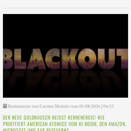
Kommentar von Carsten Mainitz vom 05.08.2026 | 04:52
DER NEUE GOLDRAUSCH HEISST KERNENERGIE! WIE P
ROFITIERT AMERICAN ATOMICS VOM KI-BOOM, DEN AMAZON, M
ICROSOFT UND SAP BEFEUERN?