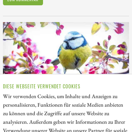
DIESE WEBSEITE VERWENDET COOKIES
Wir verwenden Cookies, um Inhalte und Anzeigen zu
personalisieren, Funktionen für soziale Medien anbieten
zu können und die Zugriffe auf unsere Website zu
Kommentar von André Will-Laudien vom 04.08.2026 | 04:15
analysieren. Außerdem geben wir Informationen zu Ihrer
BUY THE DIP IM LIFE-SCIENCE-SUPERZYKLUS: GERRESHEIMER,
Verwendung unserer Website an unsere Partner für soziale