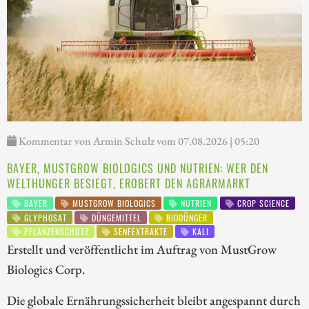
Kommentar von Armin Schulz vom 07.08.2026 | 05:20
BAYER, MUSTGROW BIOLOGICS UND NUTRIEN: WER DEN
WELTHUNGER BESIEGT, EROBERT DEN AGRARMARKT
BAYER
MUSTGROW BIOLOGICS
NUTRIEN
CROP SCIENCE
GLYPHOSAT
DÜNGEMITTEL
BIODÜNGER
PFLANZENSCHUTZ
SENFEXTRAKTE
KALI
Erstellt und veröffentlicht im Auftrag von MustGrow
Biologics Corp.
Die globale Ernährungssicherheit bleibt angespannt durch