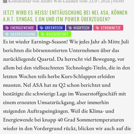
Kommentar von André Will-Laudien vom 23.07.2026 | 04:00
JETZT WIRD ES HEISS! ENTTÄUSCHUNG BEI NEL ASA, KÖNNEN A
.H.T. SYNGAS, E.ON UND ITM POWER ÜBERZEUGEN?
ENERGIEWENDE
GREENTECH
HIGHTECH
STROMNETZE
GASERZEUGUNG
WASSERSTOFF
Es ist wieder Earnings-Season! Wie jedes Jahr ab Mitte Juli
berichten die börsennotierten Unternehmen über das
zurückliegende Quartal. Da herrscht viel Bewegung, vor
allem bei den vielbeachteten Technologie-Titeln, die in den
letzten Wochen teils herbe Kurs-Schlappen erleiden
mussten. Nel ASA hat zu Q2 schon berichtet und
bestätigte die schwierige Lage im Wasserstoffgeschäft mit
einem erneuten Umsatzrückgang, aber immerhin
steigenden Auftragseingängen. Weil die Klima- und
Energiewende bei knapp 40 Grad Sommertemperaturen
wieder in den Vordergrund rückt, blicken wir auch auf die