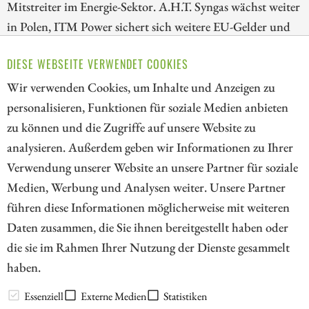
Mitstreiter im Energie-Sektor. A.H.T. Syngas wächst weiter
in Polen, ITM Power sichert sich weitere EU-Gelder und
E.ON kauft in Großbritannien zu. Das Übernahme-
DIESE WEBSEITE VERWENDET COOKIES
Karussell ist also wieder am Laufen, Investoren sollten
trotz Hitze weiter Gewehr bei Fuß stehen!
Wir verwenden Cookies, um Inhalte und Anzeigen zu
personalisieren, Funktionen für soziale Medien anbieten
ZUM KOMMENTAR
zu können und die Zugriffe auf unsere Website zu
analysieren. Außerdem geben wir Informationen zu Ihrer
Verwendung unserer Website an unsere Partner für soziale
Medien, Werbung und Analysen weiter. Unsere Partner
// kapitalerhoehungen.de - © 2026 - Die Informationsplattform für
führen diese Informationen möglicherweise mit weiteren
Investoren und Unternehmen rund um Kapitalerhöhung, Kapitalmarkt
Daten zusammen, die Sie ihnen bereitgestellt haben oder
und Unternehmensfinanzierung
die sie im Rahmen Ihrer Nutzung der Dienste gesammelt
haben.
LEXIKON
Essenziell
Externe Medien
Statistiken