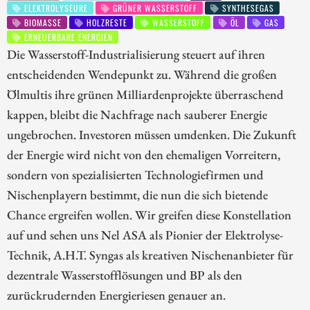
ELEKTROLYSEURE
GRÜNER WASSERSTOFF
SYNTHESEGAS
BIOMASSE
HOLZRESTE
WASSERSTOFF
ÖL
GAS
ERNEUERBARE ENERGIEN
Die Wasserstoff-Industrialisierung steuert auf ihren
entscheidenden Wendepunkt zu. Während die großen
Ölmultis ihre grünen Milliardenprojekte überraschend
kappen, bleibt die Nachfrage nach sauberer Energie
ungebrochen. Investoren müssen umdenken. Die Zukunft
der Energie wird nicht von den ehemaligen Vorreitern,
sondern von spezialisierten Technologiefirmen und
Nischenplayern bestimmt, die nun die sich bietende
Chance ergreifen wollen. Wir greifen diese Konstellation
auf und sehen uns Nel ASA als Pionier der Elektrolyse-
Technik, A.H.T. Syngas als kreativen Nischenanbieter für
dezentrale Wasserstofflösungen und BP als den
zurückrudernden Energieriesen genauer an.