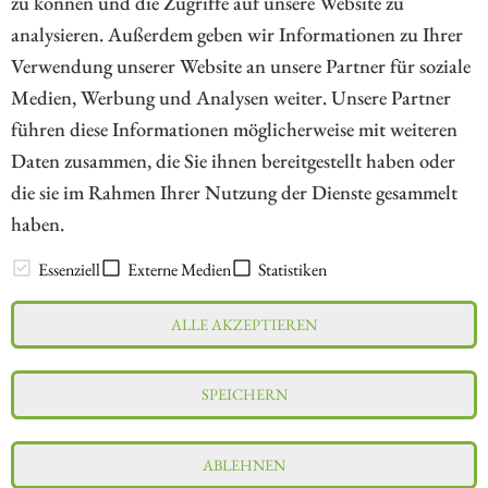
zu können und die Zugriffe auf unsere Website zu
analysieren. Außerdem geben wir Informationen zu Ihrer
Verwendung unserer Website an unsere Partner für soziale
Medien, Werbung und Analysen weiter. Unsere Partner
// kapitalerhoehungen.de - © 2026 - Die Informationsplattform für
führen diese Informationen möglicherweise mit weiteren
Investoren und Unternehmen rund um Kapitalerhöhung, Kapitalmarkt
Daten zusammen, die Sie ihnen bereitgestellt haben oder
und Unternehmensfinanzierung
die sie im Rahmen Ihrer Nutzung der Dienste gesammelt
haben.
LEXIKON
Essenziell
Externe Medien
Statistiken
ALLE AKZEPTIEREN
Impressum
Datenschutz
Interessenskonflikt & Risikohinweis
SPEICHERN
Nutzungsbedingungen
Cookie-Einstellungen
ABLEHNEN