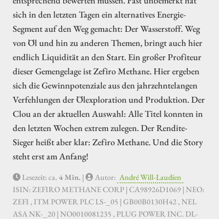
entsprechend bewerten müssen. Fast unbemerkt hat
sich in den letzten Tagen ein alternatives Energie-
Segment auf den Weg gemacht: Der Wasserstoff. Weg
von Öl und hin zu anderen Themen, bringt auch hier
endlich Liquidität an den Start. Ein großer Profiteur
dieser Gemengelage ist Zefiro Methane. Hier ergeben
sich die Gewinnpotenziale aus den jahrzehntelangen
Verfehlungen der Ölexploration und Produktion. Der
Clou an der aktuellen Auswahl: Alle Titel konnten in
den letzten Wochen extrem zulegen. Der Rendite-
Sieger heißt aber klar: Zefiro Methane. Und die Story
steht erst am Anfang!
Lesezeit: ca.
4 Min.
|
Autor:
André Will-Laudien
ISIN: ZEFIRO METHANE CORP | CA98926D1069 | NEO:
ZEFI , ITM POWER PLC LS-_05 | GB00B0130H42 , NEL
ASA NK-_20 | NO0010081235 , PLUG POWER INC. DL-