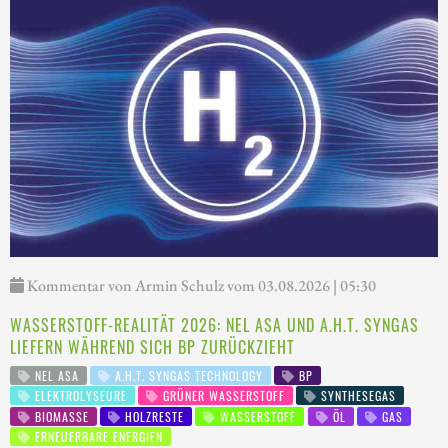
Kommentar von Armin Schulz vom 03.08.2026 | 05:30
WASSERSTOFF-REALITÄT 2026: NEL ASA UND A.H.T. SYNGAS
LIEFERN WÄHREND SICH BP ZURÜCKZIEHT
NEL ASA
A.H.T. SYNGAS TECHNOLOGY
BP
ELEKTROLYSEURE
GRÜNER WASSERSTOFF
SYNTHESEGAS
BIOMASSE
HOLZRESTE
WASSERSTOFF
ÖL
GAS
ERNEUERBARE ENERGIEN