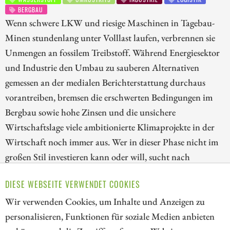
BERGBAU
Wenn schwere LKW und riesige Maschinen in Tagebau-
Minen stundenlang unter Volllast laufen, verbrennen sie
Unmengen an fossilem Treibstoff. Während Energiesektor
und Industrie den Umbau zu sauberen Alternativen
gemessen an der medialen Berichterstattung durchaus
vorantreiben, bremsen die erschwerten Bedingungen im
Bergbau sowie hohe Zinsen und die unsichere
Wirtschaftslage viele ambitionierte Klimaprojekte in der
Wirtschaft noch immer aus. Wer in dieser Phase nicht im
großen Stil investieren kann oder will, sucht nach
Übergangslösungen, die Kosten senken und Emissionen
DIESE WEBSEITE VERWENDET COOKIES
zumindest teilweise senken. Wir stellen drei spannende
Wir verwenden Cookies, um Inhalte und Anzeigen zu
Unternehmen rund um diese Thematik vor.
personalisieren, Funktionen für soziale Medien anbieten
ZUM KOMMENTAR