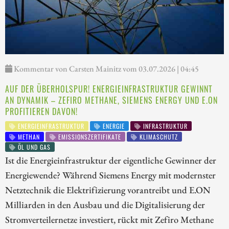
Kommentar von Carsten Mainitz vom 03.07.2026 | 04:45
AUF DER ÜBERHOLSPUR! ENERGIEINFRASTRUKTUR GEWINNT
AN DYNAMIK – ZEFIRO METHANE, SIEMENS ENERGY UND E.ON
PROFITIEREN DAVON!
ENERGIEINFRASTRUKTUR
ENERGIE
INFRASTRUKTUR
METHAN
EMISSIONSZERTIFIKATE
KLIMASCHUTZ
ÖL UND GAS
Ist die Energieinfrastruktur der eigentliche Gewinner der
Energiewende? Während Siemens Energy mit modernster
Netztechnik die Elektrifizierung vorantreibt und E.ON
Milliarden in den Ausbau und die Digitalisierung der
Stromverteilernetze investiert, rückt mit Zefiro Methane