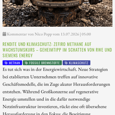
Kommentar von Nico Popp vom 13.07.2026 | 05:00
RENDITE UND KLIMASCHUTZ: ZEFIRO METHANE AUF
WACHSTUMSKURS – GEHEIMTIPP IM SCHATTEN VON RWE UND
SIEMENS ENERGY
METHAN
FOSSILE BRENNSTOFFE
KLIMASCHUTZ
Es tut sich was in der Energiewirtschaft. Neue Strategien
bei etablierten Unternehmen treffen auf innovative
Geschäftsmodelle, die im Zuge akuter Herausforderungen
entstehen. Während Großkonzerne auf regenerative
Energie umstellen und in die dafür notwendige
Netzinfrastruktur investieren, rückt eine oft übersehene
Herausforderung in den Fokus: die Beseitigung