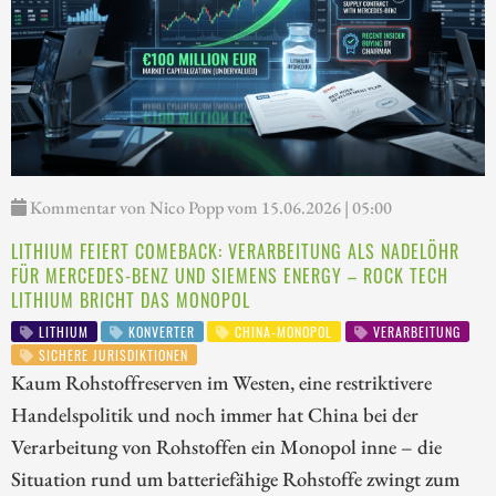
Kommentar von Nico Popp vom 15.06.2026 | 05:00
LITHIUM FEIERT COMEBACK: VERARBEITUNG ALS NADELÖHR
FÜR MERCEDES-BENZ UND SIEMENS ENERGY – ROCK TECH
LITHIUM BRICHT DAS MONOPOL
LITHIUM
KONVERTER
CHINA-MONOPOL
VERARBEITUNG
SICHERE JURISDIKTIONEN
Kaum Rohstoffreserven im Westen, eine restriktivere
Handelspolitik und noch immer hat China bei der
Verarbeitung von Rohstoffen ein Monopol inne – die
Situation rund um batteriefähige Rohstoffe zwingt zum