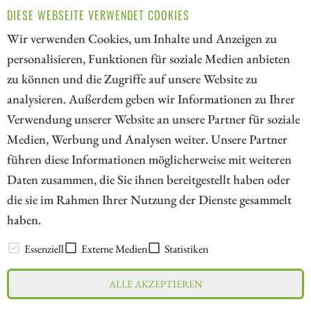
DIESE WEBSEITE VERWENDET COOKIES
Wir verwenden Cookies, um Inhalte und Anzeigen zu
personalisieren, Funktionen für soziale Medien anbieten
zu können und die Zugriffe auf unsere Website zu
1
2
3
4
5
6
7
analysieren. Außerdem geben wir Informationen zu Ihrer
Verwendung unserer Website an unsere Partner für soziale
Medien, Werbung und Analysen weiter. Unsere Partner
// kapitalerhoehungen.de - © 2026 - Die Informationsplattform für
führen diese Informationen möglicherweise mit weiteren
Investoren und Unternehmen rund um Kapitalerhöhung, Kapitalmarkt
Daten zusammen, die Sie ihnen bereitgestellt haben oder
und Unternehmensfinanzierung
die sie im Rahmen Ihrer Nutzung der Dienste gesammelt
haben.
LEXIKON
Essenziell
Externe Medien
Statistiken
ALLE AKZEPTIEREN
Impressum