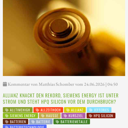
Kommentar von Matthias Schomber vom 24.06.2026 | 04:50
ALLIANZ KNACKT DEN REKORD, SIEMENS ENERGY IST UNTER
STROM UND STEHT HPQ SILICON VOR DEM DURCHBRUCH?
ALLTIMEHIGH
ALLZEITHOCH
ALLIANZ
JEFFERIES
SIEMENS ENERGY
HAUSSE
KURSZIEL
HPQ SILICON
BATTERIEN
BATTERIE
BATTERIEMETALLE
BATTERIETECHNOLOGIE