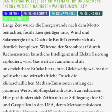
DAS METHAN-PUZZLE: ZEFIRO METHANE, BP UND SIEMENS
ENERGY VOR DER NÄCHSTEN WACHSTUMSWELLE?
METHAN
KLIMASCHUTZ
KLIMAWANDEL
ÖL UND GAS
INVESTMENTS
Lange Zeit wurde die Energiewende nach dem Motto
betrachtet, fossile Energieträger raus, Wind und
Solarenergie rein. Doch die Realität erweist sich als
deutlich komplexer. Während der Strombedarf durch
Rechenzentren künstliche Intelligenz und Elektrifizierung
explodiert, wird Gas weltweit zunehmend als
unverzichtbare Brücke betrachtet. Gleichzeitig wächst der
politische und wirtschaftliche Druck die
klimaschädlichen Methan-Emissionen entlang der
gesamten Wertschöpfungskette drastisch zu reduzieren.
Hier positioniert sich Zefiro mit der Stilllegung alter Öl-
und Gasquellen in den USA, deren Methanemissionen
erhebliche Umwelt- und Klimabelastungen verursachen