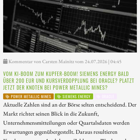
Kommentar von Carsten Mainitz vom 24.07.2026 | 04:45
VOM KI-BOOM ZUM KUPFER-BOOM! SIEMENS ENERGY BALD
ÜBER 200 EUR UND KURSVERDOPPLUNG BEI ORACLE? PLATZT
JETZT DER KNOTEN BEI POWER METALLIC MINES?
POWER METALLIC MINES
SIEMENS ENERGY
ORACLE
Aktuelle Zahlen sind an der Börse selten entscheidend. Der
Markt richtet seinen Blick in die Zukunft,
Unternehmensmitteilungen oder Quartalsdaten werden
Erwartungen gegenübergestellt. Daraus resultieren