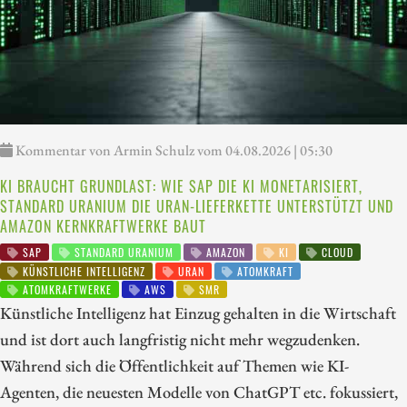
Kommentar von Armin Schulz vom 04.08.2026 | 05:30
KI BRAUCHT GRUNDLAST: WIE SAP DIE KI MONETARISIERT,
STANDARD URANIUM DIE URAN-LIEFERKETTE UNTERSTÜTZT UND
AMAZON KERNKRAFTWERKE BAUT
SAP
STANDARD URANIUM
AMAZON
KI
CLOUD
KÜNSTLICHE INTELLIGENZ
URAN
ATOMKRAFT
ATOMKRAFTWERKE
AWS
SMR
Künstliche Intelligenz hat Einzug gehalten in die Wirtschaft
und ist dort auch langfristig nicht mehr wegzudenken.
Während sich die Öffentlichkeit auf Themen wie KI-
Agenten, die neuesten Modelle von ChatGPT etc. fokussiert,