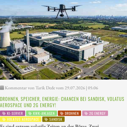
Kommentar von Tarik Dede vom 29.07.2026 | 05:06
DROHNEN, SPEICHER, ENERGIE: CHANCEN BEI SANDISK, VOLATUS
AEROSPACE UND 2G ENERGY!
KI-SERVER
KWK-ANLAGEN
DROHNEN
2G ENERGY
VOLATUS AEROSPACE
SANDISK
Es sind extrem volatile Zeiten an der Börse. Zwei