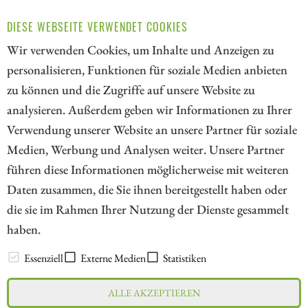
Anleger stets ein Auge auf die Chancen und Risiken an den
DIESE WEBSEITE VERWENDET COOKIES
Märkten legen. Wir blicken deshalb heute auf die Aktien von
SanDisk, Volatus Aerospace und 2G Energy.
Wir verwenden Cookies, um Inhalte und Anzeigen zu
personalisieren, Funktionen für soziale Medien anbieten
ZUM KOMMENTAR
zu können und die Zugriffe auf unsere Website zu
analysieren. Außerdem geben wir Informationen zu Ihrer
Verwendung unserer Website an unsere Partner für soziale
Medien, Werbung und Analysen weiter. Unsere Partner
// kapitalerhoehungen.de - © 2026 - Die Informationsplattform für
führen diese Informationen möglicherweise mit weiteren
Investoren und Unternehmen rund um Kapitalerhöhung, Kapitalmarkt
Daten zusammen, die Sie ihnen bereitgestellt haben oder
und Unternehmensfinanzierung
die sie im Rahmen Ihrer Nutzung der Dienste gesammelt
haben.
LEXIKON
Essenziell
Externe Medien
Statistiken
ALLE AKZEPTIEREN
Impressum