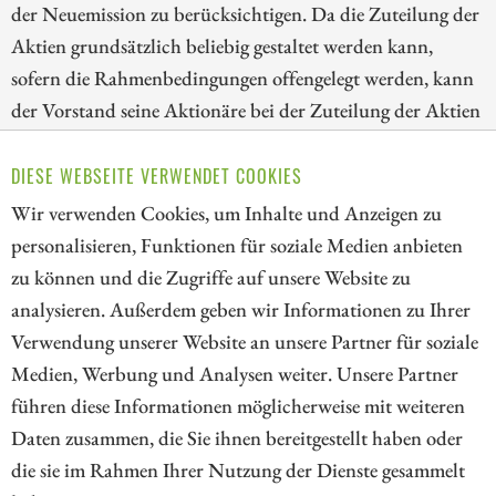
der Neuemission zu berücksichtigen. Da die Zuteilung der
Aktien grundsätzlich beliebig gestaltet werden kann,
sofern die Rahmenbedingungen offengelegt werden, kann
der Vorstand seine Aktionäre bei der Zuteilung der Aktien
gegenüber Dritten bevorzugen.
DIESE WEBSEITE VERWENDET COOKIES
Kommt es aufgrund des großen Anlegerinteresses zu einer
Wir verwenden Cookies, um Inhalte und Anzeigen zu
derart großen Überzeichnung des Aktienangebotes, dass
personalisieren, Funktionen für soziale Medien anbieten
zwangsläufig nicht alle Interessenten bei der Zuteilung
zu können und die Zugriffe auf unsere Website zu
berücksichtigt werden können, werden oftmals kleine
analysieren. Außerdem geben wir Informationen zu Ihrer
Pakete (z.B. 50 Aktien) unter den Zeichnern verlost.
Verwendung unserer Website an unsere Partner für soziale
Medien, Werbung und Analysen weiter. Unsere Partner
// kapitalerhoehungen.de - © 2026 - Die Informationsplattform für
führen diese Informationen möglicherweise mit weiteren
Investoren und Unternehmen rund um Kapitalerhöhung, Kapitalmarkt
Daten zusammen, die Sie ihnen bereitgestellt haben oder
und Unternehmensfinanzierung
die sie im Rahmen Ihrer Nutzung der Dienste gesammelt