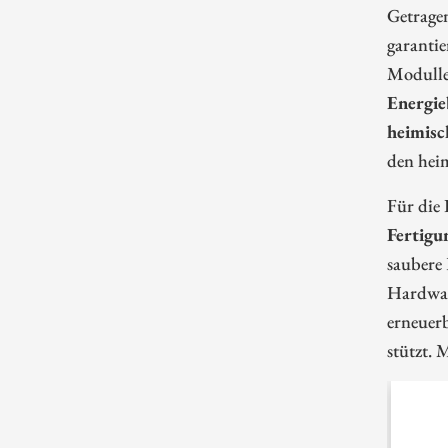
Getragen
garantie
Modullei
Energie
heimisc
den heim
Für die 
Fertigu
saubere 
Hardwar
erneuerb
stützt.