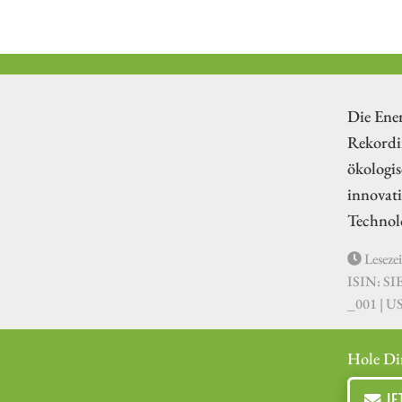
Die Ene
Rekordin
ökologi
innovat
Technolo
Lesezei
ISIN: S
_001 | U
Hole Di
JE