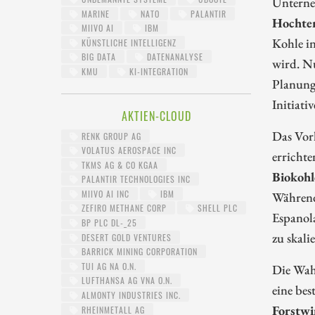
Unterne
MARINE
NATO
PALANTIR
Hochtem
MIIVO AI
IBM
Kohle in
KÜNSTLICHE INTELLIGENZ
BIG DATA
DATENANALYSE
wird. Nu
KMU
KI-INTEGRATION
Planungs
Initiati
AKTIEN-CLOUD
Das Vorh
RENK GROUP AG
VOLATUS AEROSPACE INC
errichte
TKMS AG & CO KGAA
Biokohl
PALANTIR TECHNOLOGIES INC
MIIVO AI INC
IBM
Während 
ZEFIRO METHANE CORP
SHELL PLC
Espanola
BP PLC DL-_25
zu skali
DESERT GOLD VENTURES
BARRICK MINING CORPORATION
TUI AG NA O.N.
Die Wahl
LUFTHANSA AG VNA O.N.
eine bes
ALMONTY INDUSTRIES INC.
Forstwi
RHEINMETALL AG