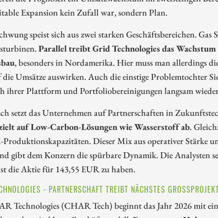
itable Expansion kein Zufall war, sondern Plan.
chwung speist sich aus zwei starken Geschäftsbereichen. Gas S
sturbinen.
Parallel treibt Grid Technologies das Wachstu
sbau
, besonders in Nordamerika. Hier muss man allerdings die
f die Umsätze auswirken. Auch die einstige Problemtochter Si
 ihrer Plattform und Portfoliobereinigungen langsam wieder 
sch setzt das Unternehmen auf Partnerschaften in Zukunftstec
 zielt auf Low-Carbon-Lösungen wie Wasserstoff ab
. Gleic
-Produktionskapazitäten. Dieser Mix aus operativer Stärke un
nd gibt dem Konzern die spürbare Dynamik. Die Analysten s
ist die Aktie für 143,55 EUR zu haben.
CHNOLOGIES - PARTNERSCHAFT TREIBT NÄCHSTES GROSSPROJEKT
R Technologies (CHAR Tech) beginnt das Jahr 2026 mit einem