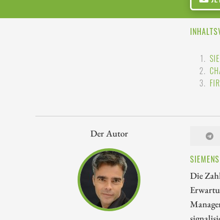
INHALTS
SI
CH
FI
Der Autor
SIEMENS
Die Zahl
Erwartun
Managem
signalis