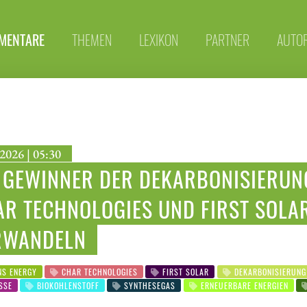
MENTARE
THEMEN
LEXIKON
PARTNER
AUTO
2026 | 05:30
 GEWINNER DER DEKARBONISIERUNG
R TECHNOLOGIES UND FIRST SOLAR
RWANDELN
NS ENERGY
CHAR TECHNOLOGIES
FIRST SOLAR
DEKARBONISIERUNG
SSE
BIOKOHLENSTOFF
SYNTHESEGAS
ERNEUERBARE ENERGIEN