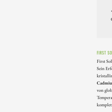
FIRST S
First So
Sein Erf
kristall
Cadmium
von glob
Tempera
komplett