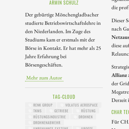
ARMIN SCHULZ
die prof
Der gebürtige Mönchengladbacher
Dieser S
studierte Betriebswirtschaftslehre in
nach Ga
den Niederlanden. Im Zuge des
Netzau
Studiums kam er erstmals mit der
diese au
Börse in Kontakt. Er hat mehr als 25
Relaunch
Jahre Erfahrung bei
Börsengeschäften.
Strategi
Allianz
Mehr zum Autor
der Grid
Megatre
TAG-CLOUD
Derzeit 
RENK GROUP
VOLATUS AEROSPACE
TKMS
GETRIEBE
RÜSTUNG
CHAR TE
RÜSTUNGSINDUSTRIE
DROHNEN
Für CHA
DROHNENABWEHR
UNBEMANNTE SYSTEME
UBOOTE