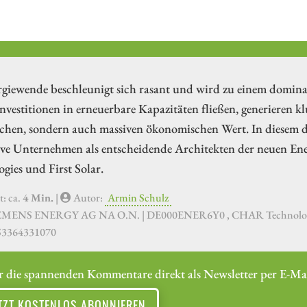
rgiewende beschleunigt sich rasant und wird zu einem domin
vestitionen in erneuerbare Kapazitäten fließen, generieren k
schen, sondern auch massiven ökonomischen Wert. In diesem d
ive Unternehmen als entscheidende Architekten der neuen En
gies und First Solar.
t: ca.
4 Min.
|
Autor:
Armin Schulz
IEMENS ENERGY AG NA O.N. | DE000ENER6Y0 , CHAR Technologie
S3364331070
r die spannenden Kommentare direkt als Newsletter per E-Mai
TZT KOSTENLOS ABONNIEREN