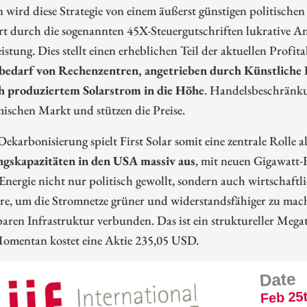
 wird diese Strategie von einem äußerst günstigen politisch
rt durch die sogenannten 45X-Steuergutschriften lukrative An
stung. Dies stellt einen erheblichen Teil der aktuellen Profitab
bedarf von Rechenzentren, angetrieben durch Künstliche I
h produziertem Solarstrom in die Höhe
. Handelsbeschränk
ischen Markt und stützen die Preise.
Dekarbonisierung spielt First Solar somit eine zentrale Roll
ngskapazitäten in den USA massiv aus
, mit neuen Gigawatt-
Energie nicht nur politisch gewollt, sondern auch wirtschaftlich
e, um die Stromnetze grüner und widerstandsfähiger zu mach
aren Infrastruktur verbunden. Das ist ein struktureller Mega
 Momentan kostet eine Aktie 235,05 USD.