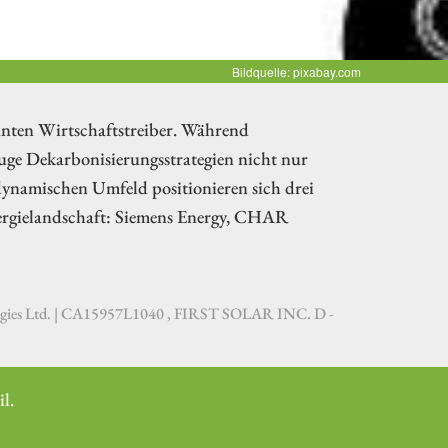
Bildquelle: pixabay.com
anten Wirtschaftstreiber. Während
luge Dekarbonisierungsstrategien nicht nur
ynamischen Umfeld positionieren sich drei
ergielandschaft: Siemens Energy, CHAR
s Ltd. | CA15957L1040 , FIRST SOLAR INC. D -
l.