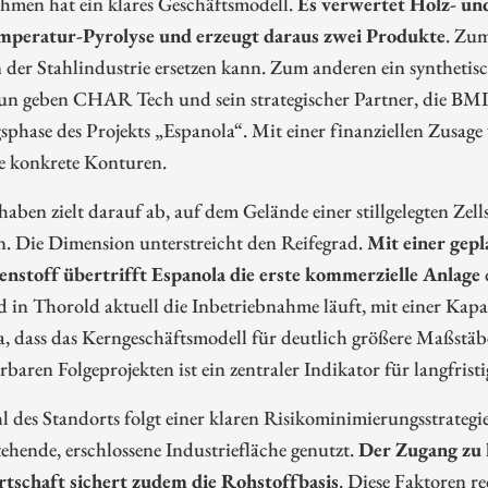
hmen hat ein klares Geschäftsmodell.
Es verwertet Holz- und
peratur-Pyrolyse und erzeugt daraus zwei Produkte
. Zum
 der Stahlindustrie ersetzen kann. Zum anderen ein synthetis
n geben CHAR Tech und sein strategischer Partner, die BMI G
phase des Projekts „Espanola“. Mit einer finanziellen Zusag
ve konkrete Konturen.
aben zielt darauf ab, auf dem Gelände einer stillgelegten Zel
n. Die Dimension unterstreicht den Reifegrad.
Mit einer gepl
enstoff übertrifft Espanola die erste kommerzielle Anlage
in Thorold aktuell die Inbetriebnahme läuft, mit einer Kapazi
, dass das Kerngeschäftsmodell für deutlich größere Maßstäbe 
erbaren Folgeprojekten ist ein zentraler Indikator für langfris
 des Standorts folgt einer klaren Risikominimierungsstrategi
tehende, erschlossene Industriefläche genutzt.
Der Zugang zu 
rtschaft sichert zudem die Rohstoffbasis
. Diese Faktoren r