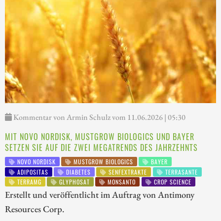
Kommentar von Armin Schulz vom 11.06.2026 | 05:30
MIT NOVO NORDISK, MUSTGROW BIOLOGICS UND BAYER
SETZEN SIE AUF DIE ZWEI MEGATRENDS DES JAHRZEHNTS
NOVO NORDISK
MUSTGROW BIOLOGICS
BAYER
ADIPOSITAS
DIABETES
SENFEXTRAKTE
TERRASANTE
TERRAMG
GLYPHOSAT
MONSANTO
CROP SCIENCE
Erstellt und veröffentlicht im Auftrag von Antimony
Resources Corp.