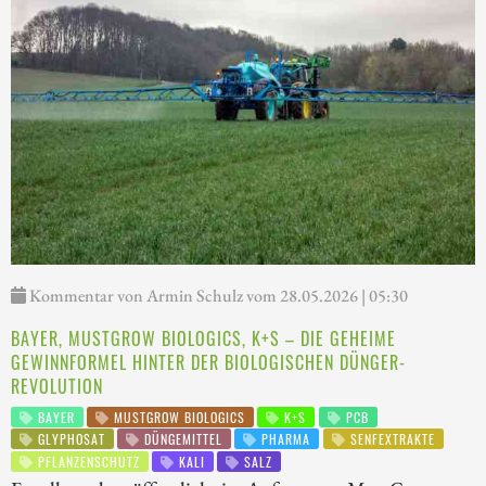
Kommentar von Armin Schulz vom 28.05.2026 | 05:30
BAYER, MUSTGROW BIOLOGICS, K+S – DIE GEHEIME
GEWINNFORMEL HINTER DER BIOLOGISCHEN DÜNGER-
REVOLUTION
BAYER
MUSTGROW BIOLOGICS
K+S
PCB
GLYPHOSAT
DÜNGEMITTEL
PHARMA
SENFEXTRAKTE
PFLANZENSCHUTZ
KALI
SALZ