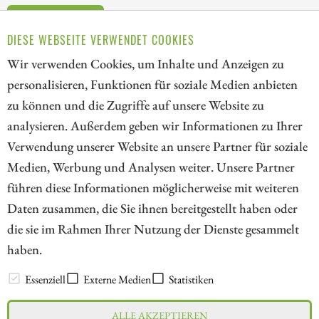
ZUM KOMMENTAR
DIESE WEBSEITE VERWENDET COOKIES
Wir verwenden Cookies, um Inhalte und Anzeigen zu
personalisieren, Funktionen für soziale Medien anbieten
zu können und die Zugriffe auf unsere Website zu
1
2
analysieren. Außerdem geben wir Informationen zu Ihrer
Verwendung unserer Website an unsere Partner für soziale
Medien, Werbung und Analysen weiter. Unsere Partner
// kapitalerhoehungen.de - © 2026 - Die Informationsplattform für
führen diese Informationen möglicherweise mit weiteren
Investoren und Unternehmen rund um Kapitalerhöhung, Kapitalmarkt
Daten zusammen, die Sie ihnen bereitgestellt haben oder
und Unternehmensfinanzierung
die sie im Rahmen Ihrer Nutzung der Dienste gesammelt
haben.
LEXIKON
Essenziell
Externe Medien
Statistiken
ALLE AKZEPTIEREN