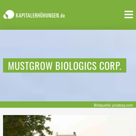
MUSTGROW BIOLOGICS CORP.
Bildquelle: pixabay.com