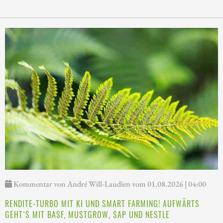
Kommentar von André Will-Laudien vom 01.08.2026 | 04:00
RENDITE-TURBO MIT KI UND SMART FARMING! AUFWÄRTS
GEHT´S MIT BASF, MUSTGROW, SAP UND NESTLE