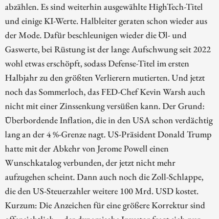
abzählen. Es sind weiterhin ausgewählte HighTech-Titel
und einige KI-Werte. Halbleiter geraten schon wieder aus
der Mode. Dafür beschleunigen wieder die Öl- und
Gaswerte, bei Rüstung ist der lange Aufschwung seit 2022
wohl etwas erschöpft, sodass Defense-Titel im ersten
Halbjahr zu den größten Verlierern mutierten. Und jetzt
noch das Sommerloch, das FED-Chef Kevin Warsh auch
nicht mit einer Zinssenkung versüßen kann. Der Grund:
Überbordende Inflation, die in den USA schon verdächtig
lang an der 4 %-Grenze nagt. US-Präsident Donald Trump
hatte mit der Abkehr von Jerome Powell einen
Wunschkatalog verbunden, der jetzt nicht mehr
aufzugehen scheint. Dann auch noch die Zoll-Schlappe,
die den US-Steuerzahler weitere 100 Mrd. USD kostet.
Kurzum: Die Anzeichen für eine größere Korrektur sind
offensichtlich – der dynamische Investor fragt sich nur