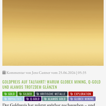
Kommentar von Jens Castner vom 25.06.2026 | 05:35
GOLDPREIS AUF TALFAHRT! WARUM GLOBEX MINING, Q-GOLD
UND ALAMOS TROTZDEM GLÄNZEN
GOLD
SILBER
KRITISCHE METALLE
EXPLORATION
ROYALTIES
Q-GOLD
ALAMOS GOLD
GLOBEX MINING
Der Goldpreis hat zuletzt spürbar nachgegeben – und