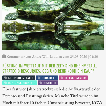
Kommentar von André Will-Laudien vom 25.05.2026 | 04:30
RÜSTUNG IM WETTLAUF MIT DER ZEIT: SIND RHEINMETALL,
STRATEGIC RESOURCES, CSG UND RENK NOCH EIN KAUF?
KRITISCHE METALLE
ROHSTOFFE
DEFENSE-SEKTOR
RÜSTUNGSINDUSTRIE
HIGHTECH
Über fast vier Jahre erstreckte sich die Aufwärtswelle der
Defense- und Rüstungsaktien. Manche Titel wurden im
Hoch mit ihrer 10-fachen Umsatzleistung bewertet, KGVs