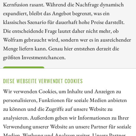
Kernfusion rasant. Während die Nachfrage dynamisch
expandiert, bleibt das Angebot begrenzt, was ein
klassisches Szenario für dauerhaft hohe Preise darstellt.
Die entscheidende Frage lautet daher nicht mehr, ob
Wolfram gebraucht wird, sondern wer es in ausreichender
Menge liefern kann. Genau hier entstehen derzeit die
größten Investmentchancen.
ZUM KOMMENTAR
DIESE WEBSEITE VERWENDET COOKIES
Wir verwenden Cookies, um Inhalte und Anzeigen zu
personalisieren, Funktionen für soziale Medien anbieten
zu können und die Zugriffe auf unsere Website zu
1
2
3
4
5
6
7
analysieren. Außerdem geben wir Informationen zu Ihrer
Verwendung unserer Website an unsere Partner für soziale
Medien, Werbung und Analysen weiter. Unsere Partner