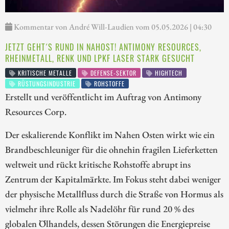
Kommentar von André Will-Laudien vom 05.05.2026 | 04:30
JETZT GEHT´S RUND IN NAHOST! ANTIMONY RESOURCES,
RHEINMETALL, RENK UND LPKF LASER STARK GESUCHT
KRITISCHE METALLE
DEFENSE-SEKTOR
HIGHTECH
RÜSTUNGSINDUSTRIE
ROHSTOFFE
Erstellt und veröffentlicht im Auftrag von Antimony
Resources Corp.
Der eskalierende Konflikt im Nahen Osten wirkt wie ein
Brandbeschleuniger für die ohnehin fragilen Lieferketten
weltweit und rückt kritische Rohstoffe abrupt ins
Zentrum der Kapitalmärkte. Im Fokus steht dabei weniger
der physische Metallfluss durch die Straße von Hormus als
vielmehr ihre Rolle als Nadelöhr für rund 20 % des
globalen Ölhandels, dessen Störungen die Energiepreise