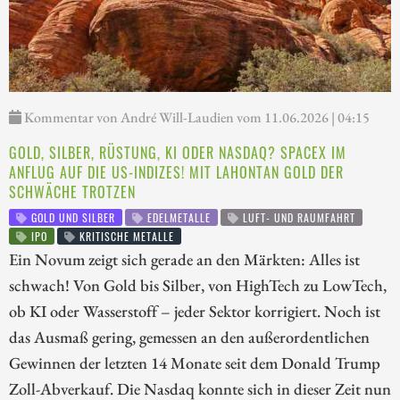
Kommentar von André Will-Laudien vom 11.06.2026 | 04:15
GOLD, SILBER, RÜSTUNG, KI ODER NASDAQ? SPACEX IM
ANFLUG AUF DIE US-INDIZES! MIT LAHONTAN GOLD DER
SCHWÄCHE TROTZEN
GOLD UND SILBER
EDELMETALLE
LUFT- UND RAUMFAHRT
IPO
KRITISCHE METALLE
Ein Novum zeigt sich gerade an den Märkten: Alles ist
schwach! Von Gold bis Silber, von HighTech zu LowTech,
ob KI oder Wasserstoff – jeder Sektor korrigiert. Noch ist
das Ausmaß gering, gemessen an den außerordentlichen
Gewinnen der letzten 14 Monate seit dem Donald Trump
Zoll-Abverkauf. Die Nasdaq konnte sich in dieser Zeit nun