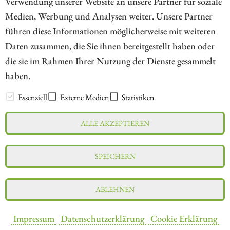
Verwendung unserer Website an unsere Partner für soziale
Medien, Werbung und Analysen weiter. Unsere Partner
// kapitalerhoehungen.de - © 2026 - Die Informationsplattform für
führen diese Informationen möglicherweise mit weiteren
Investoren und Unternehmen rund um Kapitalerhöhung, Kapitalmarkt
Daten zusammen, die Sie ihnen bereitgestellt haben oder
und Unternehmensfinanzierung
die sie im Rahmen Ihrer Nutzung der Dienste gesammelt
haben.
LEXIKON
Essenziell
Externe Medien
Statistiken
ALLE AKZEPTIEREN
Impressum
Datenschutz
Interessenskonflikt & Risikohinweis
SPEICHERN
Nutzungsbedingungen
Cookie-Einstellungen
ABLEHNEN
Impressum
Datenschutzerklärung
Cookie Erklärung