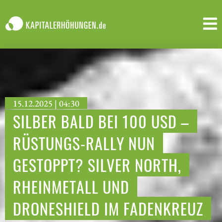
15.12.2025 | 04:30
SILBER BALD BEI 100 USD –
RÜSTUNGS-RALLY NUN
GESTOPPT? SILVER NORTH,
RHEINMETALL UND
DRONESHIELD IM FADENKREUZ