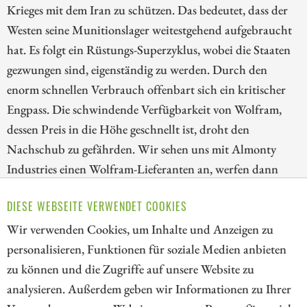
Krieges mit dem Iran zu schützen. Das bedeutet, dass der
Westen seine Munitionslager weitestgehend aufgebraucht
hat. Es folgt ein Rüstungs-Superzyklus, wobei die Staaten
gezwungen sind, eigenständig zu werden. Durch den
enorm schnellen Verbrauch offenbart sich ein kritischer
Engpass. Die schwindende Verfügbarkeit von Wolfram,
dessen Preis in die Höhe geschnellt ist, droht den
Nachschub zu gefährden. Wir sehen uns mit Almonty
Industries einen Wolfram-Lieferanten an, werfen dann
einen Blick auf Rheinmetall, den europäischen
DIESE WEBSEITE VERWENDET COOKIES
Rüstungsgiganten, und schließen mit RTX, dem
technologischen Leitwolf der US-Raketenindustrie.
Wir verwenden Cookies, um Inhalte und Anzeigen zu
personalisieren, Funktionen für soziale Medien anbieten
ZUM KOMMENTAR
zu können und die Zugriffe auf unsere Website zu
analysieren. Außerdem geben wir Informationen zu Ihrer