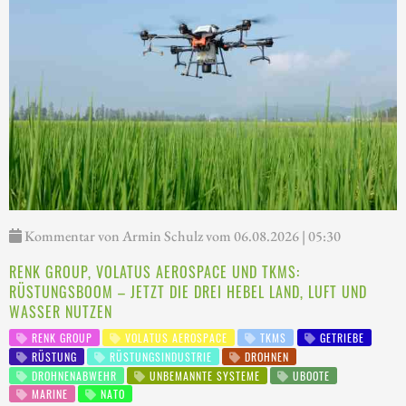
Kommentar von Armin Schulz vom 06.08.2026 | 05:30
RENK GROUP, VOLATUS AEROSPACE UND TKMS:
RÜSTUNGSBOOM – JETZT DIE DREI HEBEL LAND, LUFT UND
WASSER NUTZEN
RENK GROUP
VOLATUS AEROSPACE
TKMS
GETRIEBE
RÜSTUNG
RÜSTUNGSINDUSTRIE
DROHNEN
DROHNENABWEHR
UNBEMANNTE SYSTEME
UBOOTE
MARINE
NATO