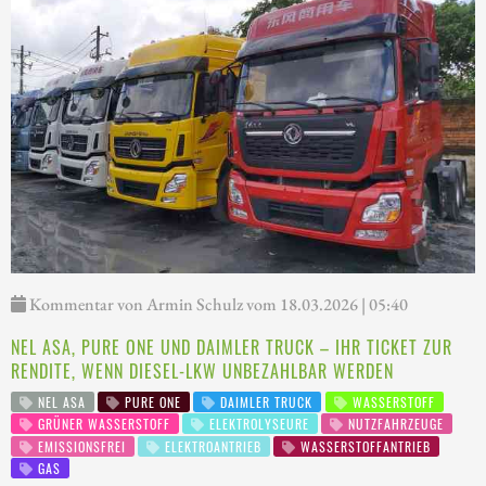
Kommentar von Armin Schulz vom 18.03.2026 | 05:40
NEL ASA, PURE ONE UND DAIMLER TRUCK – IHR TICKET ZUR
RENDITE, WENN DIESEL-LKW UNBEZAHLBAR WERDEN
NEL ASA
PURE ONE
DAIMLER TRUCK
WASSERSTOFF
GRÜNER WASSERSTOFF
ELEKTROLYSEURE
NUTZFAHRZEUGE
EMISSIONSFREI
ELEKTROANTRIEB
WASSERSTOFFANTRIEB
GAS