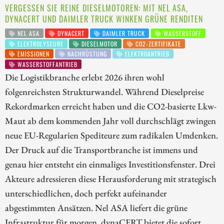
VERGESSEN SIE REINE DIESELMOTOREN: MIT NEL ASA,
DYNACERT UND DAIMLER TRUCK WINKEN GRÜNE RENDITEN
NEL ASA
DYNACERT
DAIMLER TRUCK
WASSERSTOFF
ELEKTROLYSEURE
DIESELMOTOR
CO2-ZERTIFIKATE
EMISSIONEN
NACHRÜSTUNG
ELEKTROANTRIEB
WASSERSTOFFANTRIEB
Die Logistikbranche erlebt 2026 ihren wohl
folgenreichsten Strukturwandel. Während Dieselpreise
Rekordmarken erreicht haben und die CO2-basierte Lkw-
Maut ab dem kommenden Jahr voll durchschlägt zwingen
neue EU-Regularien Spediteure zum radikalen Umdenken.
Der Druck auf die Transportbranche ist immens und
genau hier entsteht ein einmaliges Investitionsfenster. Drei
Akteure adressieren diese Herausforderung mit strategisch
unterschiedlichen, doch perfekt aufeinander
abgestimmten Ansätzen. Nel ASA liefert die grüne
Infrastruktur für morgen, dynaCERT bietet die sofort