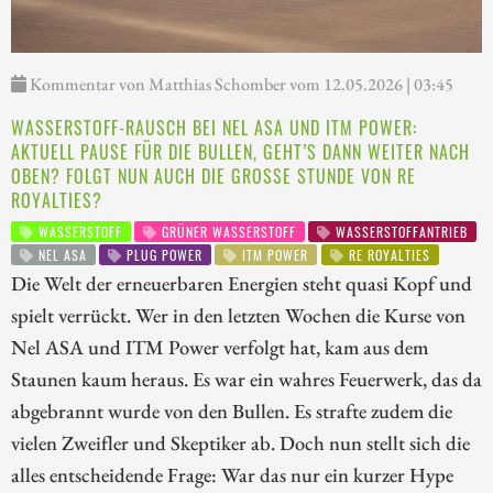
Kommentar von Matthias Schomber vom 12.05.2026 | 03:45
WASSERSTOFF-RAUSCH BEI NEL ASA UND ITM POWER:
AKTUELL PAUSE FÜR DIE BULLEN, GEHT’S DANN WEITER NACH
OBEN? FOLGT NUN AUCH DIE GROSSE STUNDE VON RE R
OYALTIES?
WASSERSTOFF
GRÜNER WASSERSTOFF
WASSERSTOFFANTRIEB
NEL ASA
PLUG POWER
ITM POWER
RE ROYALTIES
Die Welt der erneuerbaren Energien steht quasi Kopf und
spielt verrückt. Wer in den letzten Wochen die Kurse von
Nel ASA und ITM Power verfolgt hat, kam aus dem
Staunen kaum heraus. Es war ein wahres Feuerwerk, das da
abgebrannt wurde von den Bullen. Es strafte zudem die
vielen Zweifler und Skeptiker ab. Doch nun stellt sich die
alles entscheidende Frage: War das nur ein kurzer Hype