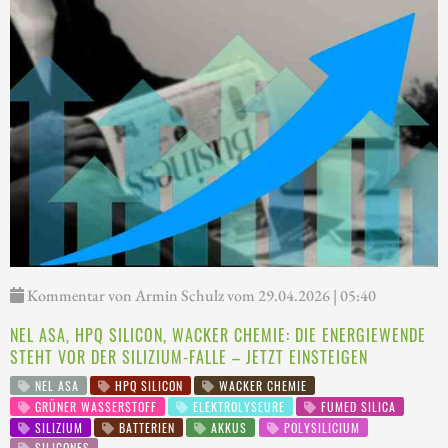
Kommentar von Armin Schulz vom 29.04.2026 | 05:40
NEL ASA, HPQ SILICON, WACKER CHEMIE: DIE ENERGIEWENDE
STEHT VOR DER SILIZIUM-FALLE – JETZT EINSTEIGEN
NEL ASA
HPQ SILICON
WACKER CHEMIE
GRÜNER WASSERSTOFF
ELEKTROLYSEURE
FUMED SILICA
SILIZIUM
BATTERIEN
AKKUS
POLYSILICIUM
SILICONES