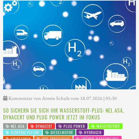
Kommentar von Armin Schulz vom 18.07.2026 | 05:30
SO SICHERN SIE SICH IHR WASSERSTOFF-PLUS: NEL ASA,
DYNACERT UND PLUG POWER JETZT IM FOKUS
NEL ASA
DYNACERT
PLUG POWER
WASSERSTOFF
ELEKTROLYSEURE
DIESELMOTOR
HYDRAGEN
EMISSIONEN
CO2-ZERTIFIKATE
GRÜNER WASSERSTOFF