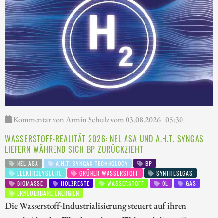
Kommentar von Armin Schulz vom 03.08.2026 | 05:30
WASSERSTOFF-REALITÄT 2026: NEL ASA UND A.H.T. SYNGAS
LIEFERN WÄHREND SICH BP ZURÜCKZIEHT
NEL ASA
A.H.T. SYNGAS TECHNOLOGY
BP
ELEKTROLYSEURE
GRÜNER WASSERSTOFF
SYNTHESEGAS
BIOMASSE
HOLZRESTE
WASSERSTOFF
ÖL
GAS
ERNEUERBARE ENERGIEN
Die Wasserstoff-Industrialisierung steuert auf ihren