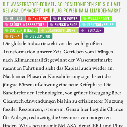
DIE WASSERSTOFF-FORMEL: SO POSITIONIEREN SIE SICH MIT
NEL ASA, DYNACERT UND PLUG POWER IM MILLIARDENMARKT
NEL ASA
DYNACERT
PLUG POWER
WASSERSTOFF
GRÜNER WASSERSTOFF
ENERGIEWENDE
ELEKTROLYSEURE
CO2 ZERTIFIKATE
DEKARBONISIERUNG
HYDRAGEN
VERRA
DIESELMOTOR
Die globale Industrie steht vor der wohl größten
Transformation unserer Zeit. Getrieben vom Drängen
nach Klimaneutralität gewinnt der Wasserstoffmarkt
rasant an Fahrt und zieht das Kapital auch wieder an.
Nach einer Phase der Konsolidierung signalisiert der
jüngste Börsenaufschwung eine neue Reifephase. Die
Bandbreite der Technologien, von grüner Erzeugung über
Cleantech-Anwendungen bis hin zu effizienterer Nutzung
fossiler Ressourcen, ist enorm. Genau hier liegt die Chance
für Anleger, rechtzeitig die Gewinner von morgen zu
finden. Wir sehen uns mit Nel ASA, dynaCERT und Plug