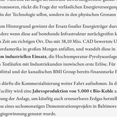
ozessoren, rückt die Frage der verlässlichen Energieversorgu
in der Technologie selbst, sondern in den physischen Grenzen
em Hintergrund gewinnt der Ersatz fossiler Energieträger du
dere wenn diese auf bestehende Infrastruktur zurückgreifen 
n Zeit am richtigen Ort. Das mit 38,10 Mio. CAD bewertete U
ordamerika in großen Mengen anfallen, und wandelt diese in
im industriellen Einsatz
, die Hochtemperatur-Pyrolyseanlage
 Testläufen mit Industriekunden inzwischen erste Erlöse. Fü
ittal und der kanadischen BMI Group bereits finanzstarke Pa
 dürfte die Kommerzialisierung weiter Fahrt aufnehmen. In 
acility wird eine
Jahresproduktion von 5.000 t Bio-Kohle
a
ung der Anlage, um künftig auch erneuerbares Erdgas herstel
se eines sechsmonatigen Demonstrationsprojekts in Baltimore
rgiegewinnung genutzt wurde.