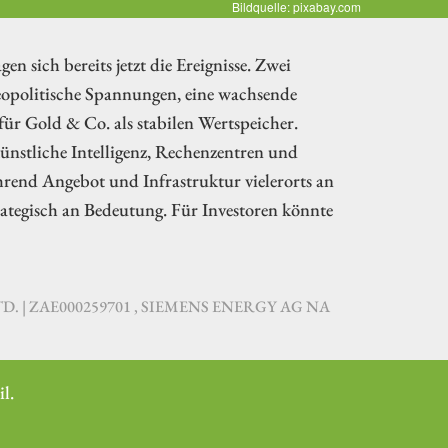
Bildquelle: pixabay.com
en sich bereits jetzt die Ereignisse. Zwei
Geopolitische Spannungen, eine wachsende
für Gold & Co. als stabilen Wertspeicher.
Künstliche Intelligenz, Rechenzentren und
rend Angebot und Infrastruktur vielerorts an
ategisch an Bedeutung. Für Investoren könnte
 LTD. | ZAE000259701 , SIEMENS ENERGY AG NA
l.