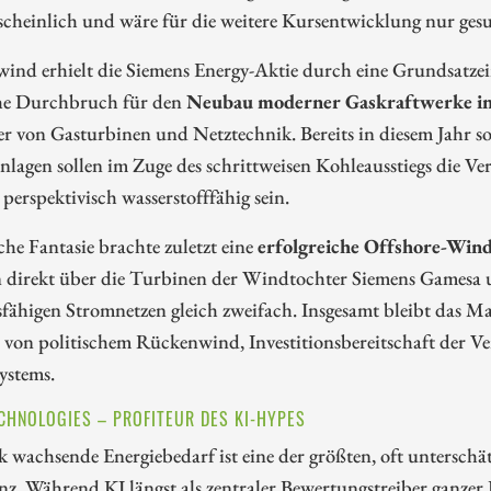
cheinlich und wäre für die weitere Kursentwicklung nur gesu
ind erhielt die Siemens Energy-Aktie durch eine Grundsatze
che Durchbruch für den
Neubau moderner Gaskraftwerke in
er von Gasturbinen und Netztechnik. Bereits in diesem Jahr soll
lagen sollen im Zuge des schrittweisen Kohleausstiegs die Ve
 perspektivisch wasserstofffähig sein.
che Fantasie brachte zuletzt eine
erfolgreiche Offshore-Win
 direkt über die Turbinen der Windtochter Siemens Gamesa u
sfähigen Stromnetzen gleich zweifach. Insgesamt bleibt das 
 von politischem Rückenwind, Investitionsbereitschaft der V
ystems.
CHNOLOGIES – PROFITEUR DES KI-HYPES
k wachsende Energiebedarf ist eine der größten, oft untersc
enz. Während KI längst als zentraler Bewertungstreiber ganze