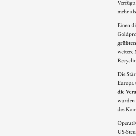
Verfügba
mehr als
Einen di
Goldpro
größten
weitere
Recyclin
Die Stär
Europa 
die Ver
wurden i
des Kon
Operativ
US-Steue