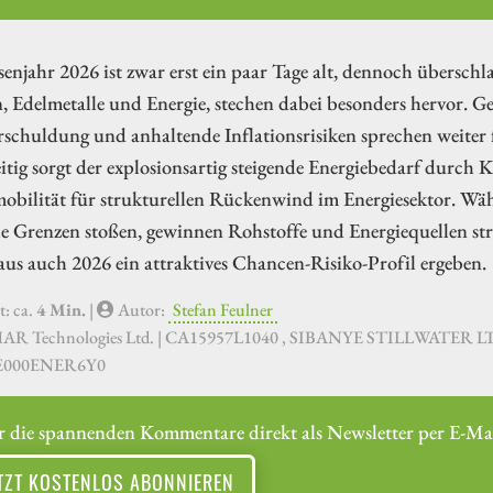
enjahr 2026 ist zwar erst ein paar Tage alt, dennoch überschlag
, Edelmetalle und Energie, stechen dabei besonders hervor. 
rschuldung und anhaltende Inflationsrisiken sprechen weiter 
itig sorgt der explosionsartig steigende Energiebedarf durch 
obilität für strukturellen Rückenwind im Energiesektor. Wäh
e Grenzen stoßen, gewinnen Rohstoffe und Energiequellen str
aus auch 2026 ein attraktives Chancen-Risiko-Profil ergeben.
t: ca.
4 Min.
|
Autor:
Stefan Feulner
HAR Technologies Ltd. | CA15957L1040 , SIBANYE STILLWATER
DE000ENER6Y0
r die spannenden Kommentare direkt als Newsletter per E-Mai
TZT KOSTENLOS ABONNIEREN