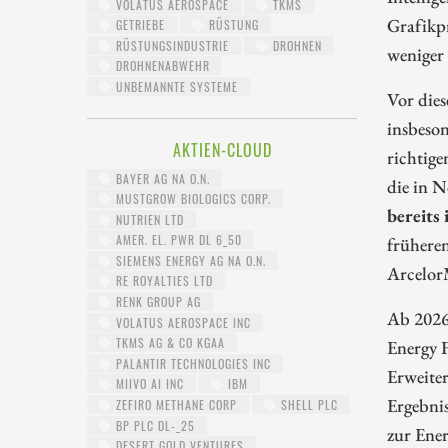
VOLATUS AEROSPACE
TKMS
Grafikpr
GETRIEBE
RÜSTUNG
RÜSTUNGSINDUSTRIE
DROHNEN
weniger 
DROHNENABWEHR
UNBEMANNTE SYSTEME
Vor dies
insbeson
AKTIEN-CLOUD
richtige
BAYER AG NA O.N.
die in N
MUSTGROW BIOLOGICS CORP.
bereits 
NUTRIEN LTD
AMER. EL. PWR DL 6_50
früheren
SIEMENS ENERGY AG NA O.N.
ArcelorM
RE ROYALTIES LTD
RENK GROUP AG
Ab 2026
VOLATUS AEROSPACE INC
TKMS AG & CO KGAA
Energy F
PALANTIR TECHNOLOGIES INC
Erweiter
MIIVO AI INC
IBM
Ergebnis
ZEFIRO METHANE CORP
SHELL PLC
BP PLC DL-_25
zur Ene
DESERT GOLD VENTURES