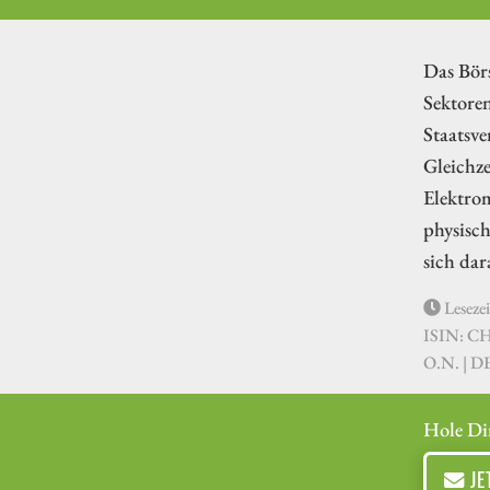
Das Börs
Sektoren
Staatsve
Gleichze
Elektrom
physisch
sich dar
Lesezei
ISIN: C
O.N. | 
Hole Di
JE