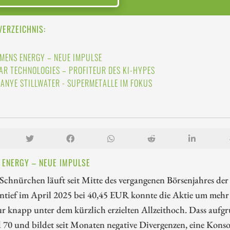
VERZEICHNIS:
EMENS ENERGY – NEUE IMPULSE
AR TECHNOLOGIES – PROFITEUR DES KI-HYPES
BANYE STILLWATER - SUPERMETALLE IM FOKUS
 ENERGY – NEUE IMPULSE
chnürchen läuft seit Mitte des vergangenen Börsenjahres der
tief im April 2025 bei 40,45 EUR konnte die Aktie um mehr a
 knapp unter dem kürzlich erzielten Allzeithoch. Dass aufgru
 70 und bildet seit Monaten negative Divergenzen, eine Konsol