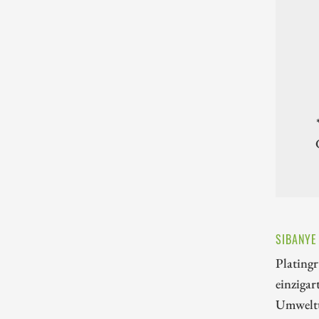
SIBANYE
Plating
einzigar
Umweltt