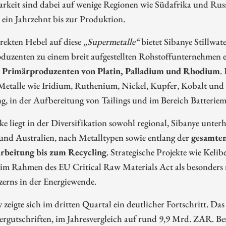
rkeit sind dabei auf wenige Regionen wie Südafrika und Russ
 ein Jahrzehnt bis zur Produktion.
rekten Hebel auf diese
„Supermetalle“
bietet Sibanye Stillwat
duzenten zu einem breit aufgestellten Rohstoffunternehmen e
 Primärproduzenten von Platin, Palladium und Rhodium
.
 Metalle wie Iridium, Ruthenium, Nickel, Kupfer, Kobalt u
g, in der Aufbereitung von Tailings und im Bereich Batterieme
ke liegt in der Diversifikation sowohl regional, Sibanye unte
und Australien, nach Metalltypen sowie entlang der
gesamten
arbeitung bis zum Recycling
. Strategische Projekte wie Kel
m Rahmen des EU Critical Raw Materials Act als besonders re
zerns in der Energiewende.
 zeigte sich im dritten Quartal ein deutlicher Fortschritt. Da
rgutschriften, im Jahresvergleich auf rund 9,9 Mrd. ZAR. Bes