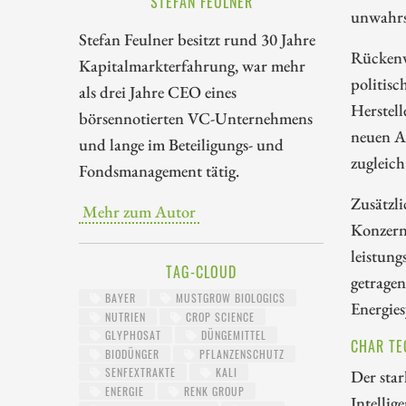
STEFAN FEULNER
unwahrs
Stefan Feulner besitzt rund 30 Jahre
Rückenw
Kapitalmarkterfahrung, war mehr
politis
als drei Jahre CEO eines
Herstell
börsennotierten VC-Unternehmens
neuen An
und lange im Beteiligungs- und
zugleich
Fondsmanagement tätig.
Zusätzli
Mehr zum Autor
Konzern
leistung
TAG-CLOUD
getragen
BAYER
MUSTGROW BIOLOGICS
Energies
NUTRIEN
CROP SCIENCE
GLYPHOSAT
DÜNGEMITTEL
CHAR TE
BIODÜNGER
PFLANZENSCHUTZ
SENFEXTRAKTE
KALI
Der star
ENERGIE
RENK GROUP
Intellig