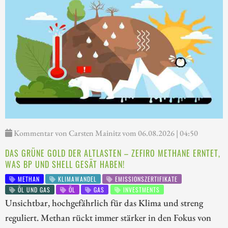
Kommentar von Carsten Mainitz vom 06.08.2026 | 04:50
DAS GRÜNE GOLD DER ALTLASTEN – ZEFIRO METHANE ERNTET,
WAS BP UND SHELL GESÄT HABEN!
METHAN
KLIMAWANDEL
EMISSIONSZERTIFIKATE
ÖL UND GAS
ÖL
GAS
INVESTMENTS
Unsichtbar, hochgefährlich für das Klima und streng
reguliert. Methan rückt immer stärker in den Fokus von