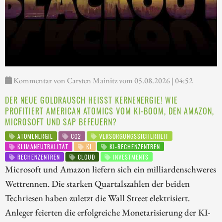
Kommentar von Carsten Mainitz vom 05.08.2026 | 04:52
DER NEUE GOLDRAUSCH HEISST KERNENERGIE! WIE P
ROFITIERT AMERICAN ATOMICS VOM KI-BOOM, DEN AMAZON, M
ICROSOFT UND SAP BEFEUERN?
ATOMENERGIE
CO2
VERSORGUNGSSICHERHEIT
KLIMANEUTRALITÄT
KI
KI-RECHENZENTREN
RECHENZENTREN
CLOUD
INVESTMENTS
Microsoft und Amazon liefern sich ein milliardenschweres
Wettrennen. Die starken Quartalszahlen der beiden
Techriesen haben zuletzt die Wall Street elektrisiert.
Anleger feierten die erfolgreiche Monetarisierung der KI-