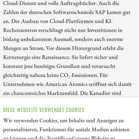
Cloud-Dienste und volle Auftragsbücher. Auch die
Zahlen der deutschen Softwareschmiede SAP kamen gut
an. Der Ausbau von Cloud-Plattformen und KI-
Rechenzentren verschlingt nicht nur Investitionen in
bislang unbekanntem Ausmaß, sondern auch enorme
Mengen an Strom. Vor diesem Hintergrund erlebt die
Kernenergie eine Renaissance. Sie liefert sicher und
konstant jene benötigte Grundlast und verursacht
gleichzeitig nahezu keine CO₂-Emissionen. Für
Unternehmen wie American Atomics eröffnet sich damit
ein chancenreiches Marktumfeld. Die Kanadier sind
dabei, eine vertikal integrierte nordamerikanische
DIESE WEBSEITE VERWENDET COOKIES
Nuklear-Brennstofflieferkette aufzubauen und können
entscheidende Meilensteine markieren.
Wir verwenden Cookies, um Inhalte und Anzeigen zu
personalisieren, Funktionen für soziale Medien anbieten
ZUM KOMMENTAR
zu können und die Zugriffe auf unsere Website zu