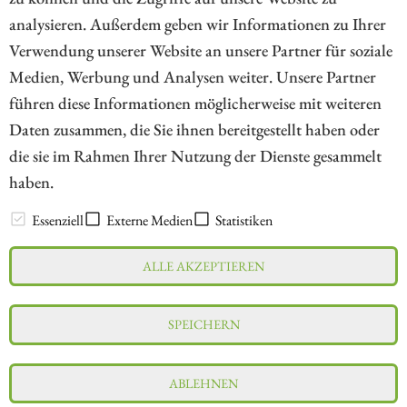
analysieren. Außerdem geben wir Informationen zu Ihrer
Verwendung unserer Website an unsere Partner für soziale
Medien, Werbung und Analysen weiter. Unsere Partner
// kapitalerhoehungen.de - © 2026 - Die Informationsplattform für
führen diese Informationen möglicherweise mit weiteren
Investoren und Unternehmen rund um Kapitalerhöhung, Kapitalmarkt
Daten zusammen, die Sie ihnen bereitgestellt haben oder
und Unternehmensfinanzierung
die sie im Rahmen Ihrer Nutzung der Dienste gesammelt
haben.
LEXIKON
Essenziell
Externe Medien
Statistiken
ALLE AKZEPTIEREN
Impressum
Datenschutz
Interessenskonflikt & Risikohinweis
SPEICHERN
Nutzungsbedingungen
Cookie-Einstellungen
ABLEHNEN