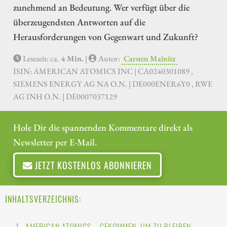
zunehmend an Bedeutung. Wer verfügt über die
überzeugendsten Antworten auf die
Herausforderungen von Gegenwart und Zukunft?
Lesezeit: ca.
4 Min.
|
Autor:
Carsten Mainitz
ISIN: AMERICAN ATOMICS INC | CA0240301089 ,
SIEMENS ENERGY AG NA O.N. | DE000ENER6Y0 , RWE
AG INH O.N. | DE0007037129
Hole Dir die spannenden Kommentare direkt als
Newsletter per E-Mail.
JETZT KOSTENLOS ABONNIEREN
INHALTSVERZEICHNIS: