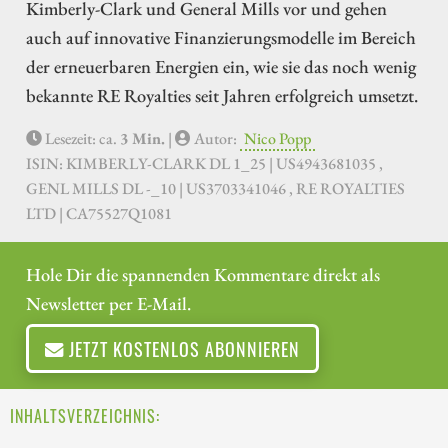
Kimberly-Clark und General Mills vor und gehen
auch auf innovative Finanzierungsmodelle im Bereich
der erneuerbaren Energien ein, wie sie das noch wenig
bekannte RE Royalties seit Jahren erfolgreich umsetzt.
Lesezeit: ca.
3 Min.
|
Autor:
Nico Popp
ISIN: KIMBERLY-CLARK DL 1_25 | US4943681035 ,
GENL MILLS DL -_10 | US3703341046 , RE ROYALTIES
LTD | CA75527Q1081
Hole Dir die spannenden Kommentare direkt als
Newsletter per E-Mail.
JETZT KOSTENLOS ABONNIEREN
INHALTSVERZEICHNIS: