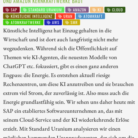
UND AMAZON KERNKRAFTWERKE BAUT
SAP
STANDARD URANIUM
AMAZON
KI
CLOUD
KÜNSTLICHE INTELLIGENZ
URAN
ATOMKRAFT
ATOMKRAFTWERKE
AWS
SMR
Künstliche Intelligenz hat Einzug gehalten in die
Wirtschaft und ist dort auch langfristig nicht mehr
wegzudenken. Während sich die Öffentlichkeit auf
Themen wie KI-Agenten, die neuesten Modelle von
ChatGPT etc. fokussiert, gibt es einen ganz anderen
Engpass: die Energie. Es entstehen aktuell riesige
Rechenzentren, um diese KI anzutreiben und sie brauchen
extrem viel Strom, der zuverlässig ist. Also muss auch die
Energie grundlastfähig sein. Wir sehen uns daher heute mit
SAP ein etabliertes Softwareunternehmen an, das mit
seinem Cloud-Service und der KI wiederkehrende Erlöse
erzielt. Mit Standard Uranium analysieren wir einen
möglichen kommenden Uranproduzenten, der sich um die