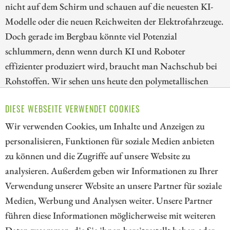
nicht auf dem Schirm und schauen auf die neuesten KI-
Modelle oder die neuen Reichweiten der Elektrofahrzeuge.
Doch gerade im Bergbau könnte viel Potenzial
schlummern, denn wenn durch KI und Roboter
effizienter produziert wird, braucht man Nachschub bei
Rohstoffen. Wir sehen uns heute den polymetallischen
Rohstoffexplorer Power Metallic Mines, den
DIESE WEBSEITE VERWENDET COOKIES
Elektroautobauer BYD und den Chiphersteller Intel
genauer an.
Wir verwenden Cookies, um Inhalte und Anzeigen zu
personalisieren, Funktionen für soziale Medien anbieten
ZUM KOMMENTAR
zu können und die Zugriffe auf unsere Website zu
analysieren. Außerdem geben wir Informationen zu Ihrer
Verwendung unserer Website an unsere Partner für soziale
Medien, Werbung und Analysen weiter. Unsere Partner
// kapitalerhoehungen.de - © 2026 - Die Informationsplattform für
führen diese Informationen möglicherweise mit weiteren
Investoren und Unternehmen rund um Kapitalerhöhung, Kapitalmarkt
Daten zusammen, die Sie ihnen bereitgestellt haben oder