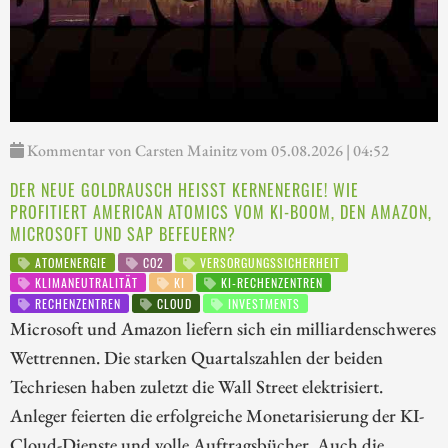
Kommentar von Carsten Mainitz vom 05.08.2026 | 04:52
DER NEUE GOLDRAUSCH HEISST KERNENERGIE! WIE P
ROFITIERT AMERICAN ATOMICS VOM KI-BOOM, DEN AMAZON, M
ICROSOFT UND SAP BEFEUERN?
ATOMENERGIE
CO2
VERSORGUNGSSICHERHEIT
KLIMANEUTRALITÄT
KI
KI-RECHENZENTREN
RECHENZENTREN
CLOUD
INVESTMENTS
Microsoft und Amazon liefern sich ein milliardenschweres
Wettrennen. Die starken Quartalszahlen der beiden
Techriesen haben zuletzt die Wall Street elektrisiert.
Anleger feierten die erfolgreiche Monetarisierung der KI-
Cloud-Dienste und volle Auftragsbücher. Auch die