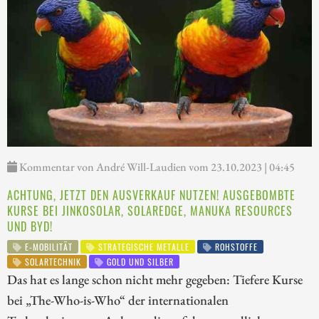
Kommentar von André Will-Laudien vom 23.10.2023 | 04:45
ACHTUNG, JETZT DEN AUSVERKAUF NUTZEN! AUSGEBOMBTE
KURSE BEI JINKOSOLAR, SOLAREDGE, MANUKA RESOURCES
UND BYD!
E-MOBILITÄT
STRATEGISCHE METALLE
ROHSTOFFE
SOLARTECHNIK
GOLD UND SILBER
Das hat es lange schon nicht mehr gegeben: Tiefere Kurse
bei „The-Who-is-Who“ der internationalen