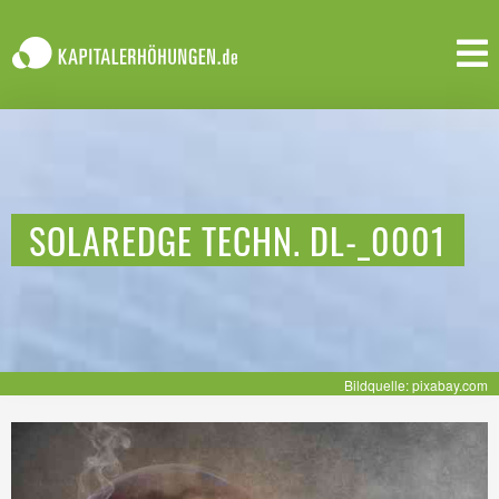
SOLAREDGE TECHN. DL-_0001
Bildquelle: pixabay.com