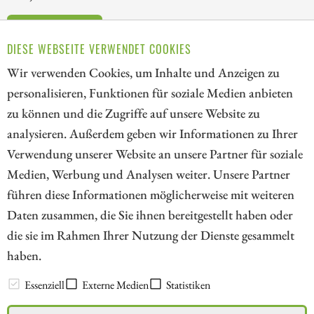
ZUM KOMMENTAR
DIESE WEBSEITE VERWENDET COOKIES
Wir verwenden Cookies, um Inhalte und Anzeigen zu
personalisieren, Funktionen für soziale Medien anbieten
zu können und die Zugriffe auf unsere Website zu
1
analysieren. Außerdem geben wir Informationen zu Ihrer
Verwendung unserer Website an unsere Partner für soziale
Medien, Werbung und Analysen weiter. Unsere Partner
// kapitalerhoehungen.de - © 2026 - Die Informationsplattform für
führen diese Informationen möglicherweise mit weiteren
Investoren und Unternehmen rund um Kapitalerhöhung, Kapitalmarkt
Daten zusammen, die Sie ihnen bereitgestellt haben oder
und Unternehmensfinanzierung
die sie im Rahmen Ihrer Nutzung der Dienste gesammelt
haben.
LEXIKON
Essenziell
Externe Medien
Statistiken