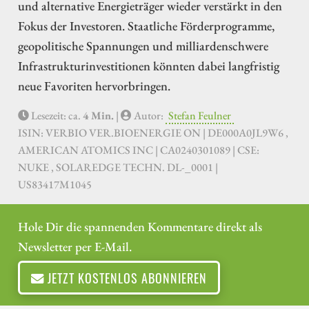
und alternative Energieträger wieder verstärkt in den
Fokus der Investoren. Staatliche Förderprogramme,
geopolitische Spannungen und milliardenschwere
Infrastrukturinvestitionen könnten dabei langfristig
neue Favoriten hervorbringen.
Lesezeit: ca.
4 Min.
|
Autor:
Stefan Feulner
ISIN: VERBIO VER.BIOENERGIE ON | DE000A0JL9W6 ,
AMERICAN ATOMICS INC | CA0240301089 | CSE:
NUKE , SOLAREDGE TECHN. DL-_0001 |
US83417M1045
Hole Dir die spannenden Kommentare direkt als
Newsletter per E-Mail.
JETZT KOSTENLOS ABONNIEREN