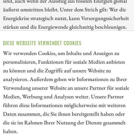
sind, auch wenn der Ausstieg aus fossilen Energien global
äußerst umstritten bleibt. Unter dem Strich gilt: Wer die
Energiekrise strategisch nutzt, kann Versorgungssicherheit
stärken und die Energiewende gleichzeitig beschleunigen.
Für Investoren bieten sich heute verschiedenste
DIESE WEBSEITE VERWENDET COOKIES
Eintrittspunkte in diese Szenarien, aber wo jetzt noch
aufspringen?
Wir verwenden Cookies, um Inhalte und Anzeigen zu
personalisieren, Funktionen für soziale Medien anbieten
ZUM KOMMENTAR
zu können und die Zugriffe auf unsere Website zu
analysieren. Außerdem geben wir Informationen zu Ihrer
Verwendung unserer Website an unsere Partner für soziale
Medien, Werbung und Analysen weiter. Unsere Partner
// kapitalerhoehungen.de - © 2026 - Die Informationsplattform für
führen diese Informationen möglicherweise mit weiteren
Investoren und Unternehmen rund um Kapitalerhöhung, Kapitalmarkt
Daten zusammen, die Sie ihnen bereitgestellt haben oder
und Unternehmensfinanzierung
die sie im Rahmen Ihrer Nutzung der Dienste gesammelt
haben.