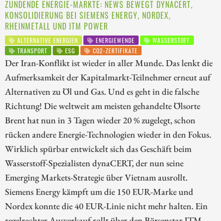
ZÜNDENDE ENERGIE-MÄRKTE: NEWS BEWEGT DYNACERT,
KONSOLIDIERUNG BEI SIEMENS ENERGY, NORDEX,
RHEINMETALL UND ITM POWER
ALTERNATIVE ENERGIEN
ENERGIEWENDE
WASSERSTOFF
TRANSPORT
ESG
CO2-ZERTIFIKATE
Der Iran-Konflikt ist wieder in aller Munde. Das lenkt die
Aufmerksamkeit der Kapitalmarkt-Teilnehmer erneut auf
Alternativen zu Öl und Gas. Und es geht in die falsche
Richtung! Die weltweit am meisten gehandelte Ölsorte
Brent hat nun in 3 Tagen wieder 20 % zugelegt, schon
rücken andere Energie-Technologien wieder in den Fokus.
Wirklich spürbar entwickelt sich das Geschäft beim
Wasserstoff-Spezialisten dynaCERT, der nun seine
Emerging Markets-Strategie über Vietnam ausrollt.
Siemens Energy kämpft um die 150 EUR-Marke und
Nordex konnte die 40 EUR-Linie nicht mehr halten. Ein
regelrechter Ausverkauf rollt über den Börsenstar ITM