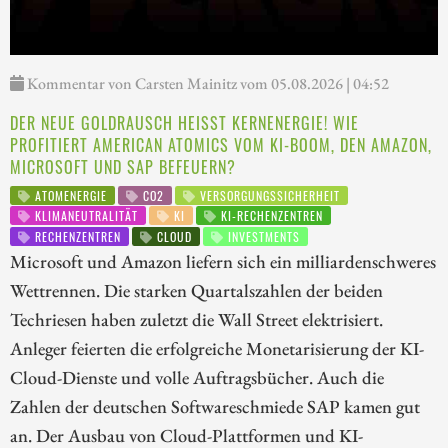
Kommentar von Carsten Mainitz vom 05.08.2026 | 04:52
DER NEUE GOLDRAUSCH HEISST KERNENERGIE! WIE P
ROFITIERT AMERICAN ATOMICS VOM KI-BOOM, DEN AMAZON, M
ICROSOFT UND SAP BEFEUERN?
ATOMENERGIE
CO2
VERSORGUNGSSICHERHEIT
KLIMANEUTRALITÄT
KI
KI-RECHENZENTREN
RECHENZENTREN
CLOUD
INVESTMENTS
Microsoft und Amazon liefern sich ein milliardenschweres
Wettrennen. Die starken Quartalszahlen der beiden
Techriesen haben zuletzt die Wall Street elektrisiert.
Anleger feierten die erfolgreiche Monetarisierung der KI-
Cloud-Dienste und volle Auftragsbücher. Auch die
Zahlen der deutschen Softwareschmiede SAP kamen gut
an. Der Ausbau von Cloud-Plattformen und KI-