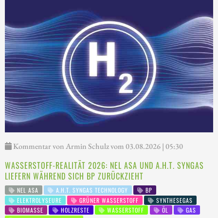
Kommentar von Armin Schulz vom 03.08.2026 | 05:30
WASSERSTOFF-REALITÄT 2026: NEL ASA UND A.H.T. SYNGAS
LIEFERN WÄHREND SICH BP ZURÜCKZIEHT
NEL ASA
A.H.T. SYNGAS TECHNOLOGY
BP
ELEKTROLYSEURE
GRÜNER WASSERSTOFF
SYNTHESEGAS
BIOMASSE
HOLZRESTE
WASSERSTOFF
ÖL
GAS