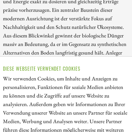
und Energie exakt zu dosieren und gleichzeitig Erträge
präzise vorherzusagen. Ein zentraler Baustein dieser
modernen Ausrichtung ist der verstärkte Fokus auf
Nachhaltigkeit und den Schutz natürlicher Ökosysteme.
Aus diesem Blickwinkel gewinnt der biologische Dünger
massiv an Bedeutung, da er im Gegensatz zu synthetischen
Alternativen den Boden langfristig gesund hält. Anleger
können in mehrfacherweise davon profitieren, denn die
DIESE WEBSEITE VERWENDET COOKIES
Investition in nachhaltig denkende Unternehmen wird
sich auszahlen. Wir gehen noch etwas tiefer.
Wir verwenden Cookies, um Inhalte und Anzeigen zu
personalisieren, Funktionen für soziale Medien anbieten
ZUM KOMMENTAR
zu können und die Zugriffe auf unsere Website zu
analysieren. Außerdem geben wir Informationen zu Ihrer
Verwendung unserer Website an unsere Partner für soziale
Medien, Werbung und Analysen weiter. Unsere Partner
// kapitalerhoehungen.de - © 2026 - Die Informationsplattform für
führen diese Informationen möglicherweise mit weiteren