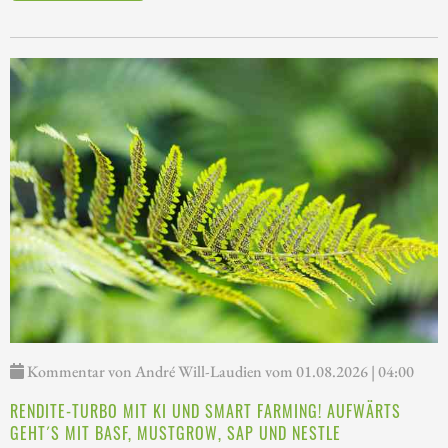
Kommentar von André Will-Laudien vom 01.08.2026 | 04:00
RENDITE-TURBO MIT KI UND SMART FARMING! AUFWÄRTS
GEHT´S MIT BASF, MUSTGROW, SAP UND NESTLE