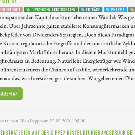
ESILIENZ
NDENRENDITE
DIVIDENDEN-ARISTOKRATEN
ERTRÄGE
PHARMA
tumspannenden Kapitalmärkte erleben einen Wandel: Was gest
sein. Über Jahrzehnte galten etablierte Konsumgütermarken 
 Eckpfeiler von Dividenden-Strategien. Doch dieses Paradigm
e Kosten, regulatorische Eingriffe und der unerbittliche Zyklu
andsfähigsten Marktführer heraus. In diesem Marktumfeld gew
ght-Ansatz an Bedeutung. Natürliche Energieträger wie Wind-
bührenstrukturen die Chance auf stabile, wiederkehrende und
genau das, was Investoren gerade suchen. Wir geben einen Übe
OMMENTAR
tar von Nico Popp vom 22.05.2026 | 05:00
DENSTRATEGIEN AUF DER KIPPE? RESTRUKTURIERUNGSDRUCK BEI