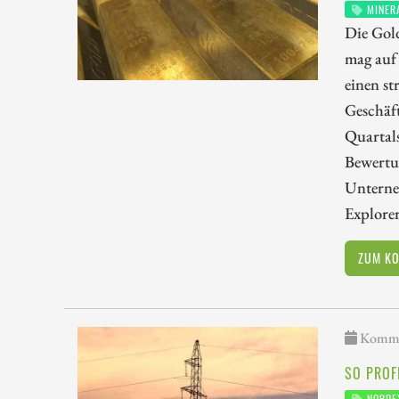
MINER
Die Gold
mag auf 
einen st
Geschäf
Quartals
Bewertun
Unterne
Explore
ZUM K
Kommen
SO PROF
NORDE