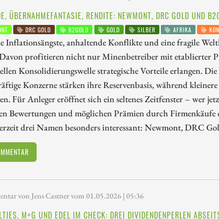
DE, ÜBERNAHMEFANTASIE, RENDITE: NEWMONT, DRC GOLD UND B
NT
DRC GOLD
B2GOLD
GOLD
SILBER
AFRIKA
KON
e Inflationsängste, anhaltende Konflikte und eine fragile We
avon profitieren nicht nur Minenbetreiber mit etablierter Pr
ellen Konsolidierungswelle strategische Vorteile erlangen. Di
äftige Konzerne stärken ihre Reservenbasis, während kleiner
en. Für Anleger eröffnet sich ein seltenes Zeitfenster – wer jet
den Bewertungen und möglichen Prämien durch Firmenkäufe d
erzeit drei Namen besonders interessant: Newmont, DRC Go
OMMENTAR
tar von Jens Castner vom 01.05.2026 | 05:36
LTIES, M+G UND EDEL IM CHECK: DREI DIVIDENDENPERLEN ABSEI