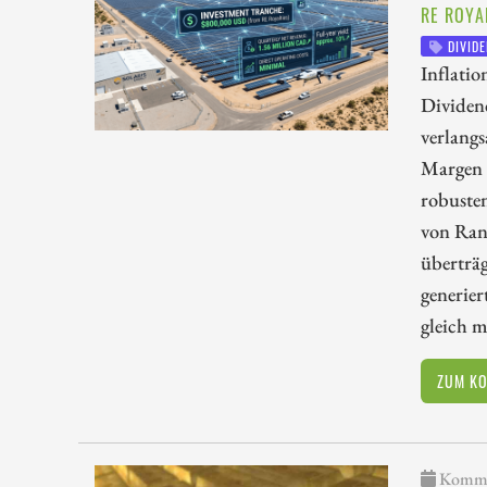
RE ROYA
DIVIDE
Inflatio
Dividen
verlang
Margen i
robuste
von Ran
überträg
generier
gleich 
ZUM K
Kommen