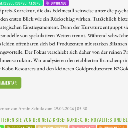
ALRESSOURCENSCHÄTZUNG
DIVIDENDE
preis-Korrektur, die das Edelmetall zeitweise unter die psy
den ersten Blick wie ein Rückschlag wirken. Tatsächlich biet
rategischen Einstiegsmoment. Denn der Kurssturz entpuppt sich 
tsmodelle von spekulativen Wetten trennt. Während schwäch
 leiden offenbaren sich bei Produzenten mit starken Bilanze
gsvorteile. Der Fokus verschiebt sich daher von der reinen Pr
hmensstruktur. Wir analysieren den etablierten Branchenpri
r Kobo Resources und den kleineren Goldproduzenten B2Gol
OMMENTAR
tar von Armin Schulz vom 29.06.2026 | 05:30
ITIEREN SIE VON DER NETZ-KRISE: NORDEX, RE ROYALTIES UND 
X
RE ROYALTIES
BLOOM ENERGY
WINDKRAFT
WINDENERGIE