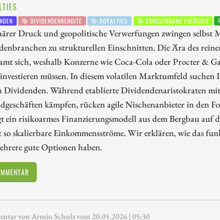
LTIES
NDEN
DIVIDENDENRENDITE
ROYALTIES
ERNEUERBARE ENERGIEN
närer Druck und geopolitische Verwerfungen zwingen selbst M
denbranchen zu strukturellen Einschnitten. Die Ära des re
samt sich, weshalb Konzerne wie Coca-Cola oder Procter & Ga
nvestieren müssen. In diesem volatilen Marktumfeld suchen I
n Dividenden. Während etablierte Dividendenaristokraten mi
dgeschäften kämpfen, rücken agile Nischenanbieter in den F
t ein risikoarmes Finanzierungsmodell aus dem Bergbau auf 
t so skalierbare Einkommensströme. Wir erklären, wie das fun
mehrere gute Optionen haben.
OMMENTAR
tar von Armin Schulz vom 20.05.2026 | 05:30