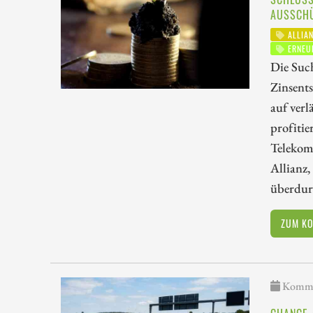
AUSSCH
ALLIA
ERNEUE
Die Suc
Zinsent
auf verl
profitie
Telekom
Allianz,
überdur
ZUM K
Kommen