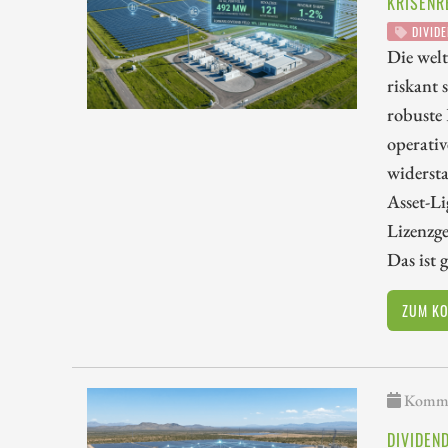
KRISENR
DIVIDE
Die wel
riskant 
robuste
operativ
widerst
Asset-Li
Lizenzge
Das ist 
ZUM K
Kommen
DIVIDEN