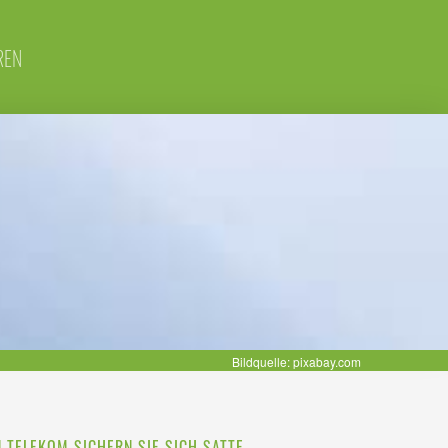
REN
Bildquelle: pixabay.com
N TELEKOM SICHERN SIE SICH SATTE