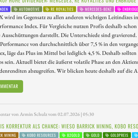
AUF HOHE DIVIDENDEN: MERCEDES, RE ROYALTIES UND ENBRIDGE 
NDEN
AUTOMOTIVE
RE ROYALTIES
MERCEDES-BENZ
ENBRIDG
wird im Gegensatz zu allen anderen wichtigen Leitindizes in
formance Index. Für Vergleiche nutzen Profis deshalb schon
 Ausschüttungen darstellt. Die Unterschiede sind gravierend
 Performance von durchschnittlich über 7,5 % in den vergang
x, läge das Plus im Mittel bei lediglich 4,5 %. Deshalb sollten
os sein. Aktuell bietet die äußerst volatile Phase an den Akt
enrenditen abzugreifen. Wir blicken heute deshalb auf die 
OMMENTAR
tar von Armin Schulz vom 02.07.2026 | 05:30
IS KORREKTUR ALS CHANCE: WIESO BARRICK MINING, KOBO RES
K MINING
KOBO RESOURCES
B2GOLD
GOLD
GOLDPREIS