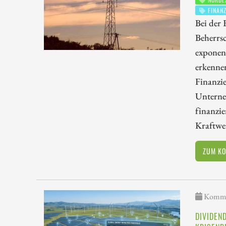
FINANZ
Bei der
Beherrs
exponent
erkennen
Finanzie
Unterneh
finanzie
Kraftwer
ZUM K
Kommen
DIVIDEN