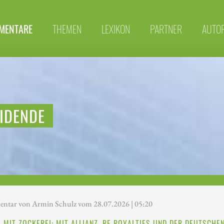
MENTARE
THEMEN
LEXIKON
PARTNER
AUTO
IDENDE
tar von Armin Schulz vom 28.07.2026 | 05:20
 MIT ZOCKEREI: MIT ALLIANZ, RE ROYALTIES UND DER DEUTSCHE