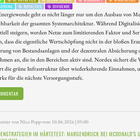
IERUNG
ROYALTIES
DIVIDENDE
 Energiewende geht es nicht länger nur um den Ausbau von Me
chbarkeit der gesamten Systemarchitektur. Während Digitalis
iell steigern, werden Netze zum limitierenden Faktor und Se
, dass die eigentliche Wertschöpfung nicht in der bloßen Er
rung von Bestandsanlagen und der dezentralen Absicherung de
men an, die in den Bereichen aktiv sind. Nordex sichert die 
rt die grüne Infrastruktur über wiederkehrende Einnahmen, u
ke für die nächste Versorgungsstufe.
OMMENTAR
tar von Nico Popp vom 10.06.2026 | 05:00
DENSTRATEGIEN IM HÄRTETEST: MARGENDRUCK BEI MCDONALD’S 