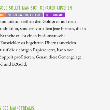
2GOLD SOLLTE MAN SICH GENAUER ANSEHEN
GO
ÜBERNAHMEFANTASIE
DIVIDENDE
ltkonjunktur treiben den Goldpreis auf neue
oduktion, sondern vor allem jene Firmen, die in
e Branche erlebt einen Fusionsrausch:
e Entwickler zu begehrten Übernahmezielen
zt auf die richtigen Papiere setzt, kann von
oppelt profitieren. Genau diese Gemengelage
ld und B2Gold.
TS DES MAINSTREAMS