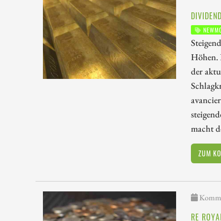
DIVIDEN
NEWMO
Steigend
Höhen. D
der aktu
Schlagkr
avancier
steigen
macht d
ZUM K
Kommen
RE ROYA