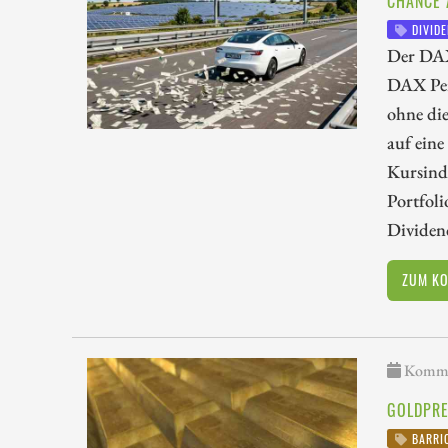
CHANCE 
DIVIDE
Der DAX 
DAX Per
ohne die
auf eine
Kursinde
Portfoli
Dividend
ZUM K
Kommen
GOLDPRE
BARRIC