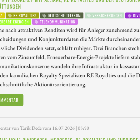
ÜTTUNGEN
NZ
RE ROYALTIES
DEUTSCHE TELEKOM
VERSICHERUNGEN
DIVI
RBARE ENERGIEN
TELEKOMMUNIKATION
he nach attraktiven Renditen wird für Anleger zunehmend z
scheidungen und Konjunkturdaten die Märkte durcheinanderwi
ässliche Dividenden setzt, schläft ruhiger. Drei Branchen stec
ren vom Zinsumfeld, Erneuerbare-Energie-Projekte liefern stabil
munikationskonzerne wandeln ihre Infrastruktur in kassastar
 den kanadischen Royalty-Spezialisten RE Royalties und die D
chschnittliche Aktionärsorientierung.
OMMENTAR
tar von Tarik Dede vom 16.07.2026 | 05:50