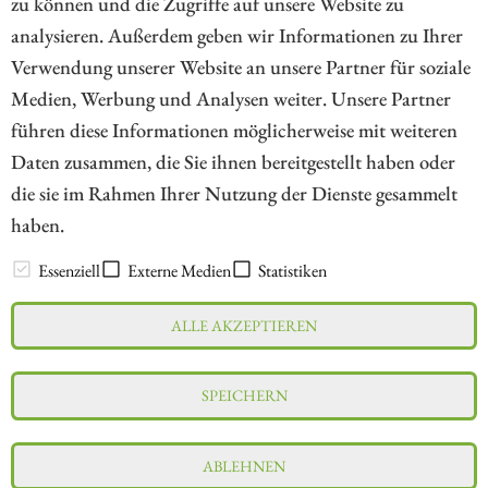
zu können und die Zugriffe auf unsere Website zu
1
analysieren. Außerdem geben wir Informationen zu Ihrer
Verwendung unserer Website an unsere Partner für soziale
Medien, Werbung und Analysen weiter. Unsere Partner
// kapitalerhoehungen.de - © 2026 - Die Informationsplattform für
führen diese Informationen möglicherweise mit weiteren
Investoren und Unternehmen rund um Kapitalerhöhung, Kapitalmarkt
Daten zusammen, die Sie ihnen bereitgestellt haben oder
und Unternehmensfinanzierung
die sie im Rahmen Ihrer Nutzung der Dienste gesammelt
haben.
LEXIKON
Essenziell
Externe Medien
Statistiken
ALLE AKZEPTIEREN
Impressum
Datenschutz
Interessenskonflikt & Risikohinweis
SPEICHERN
Nutzungsbedingungen
Cookie-Einstellungen
ABLEHNEN