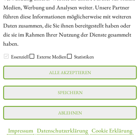
Medien, Werbung und Analysen weiter. Unsere Partner
// kapitalerhoehungen.de - © 2026 - Die Informationsplattform für
führen diese Informationen möglicherweise mit weiteren
Investoren und Unternehmen rund um Kapitalerhöhung, Kapitalmarkt
Daten zusammen, die Sie ihnen bereitgestellt haben oder
und Unternehmensfinanzierung
die sie im Rahmen Ihrer Nutzung der Dienste gesammelt
haben.
LEXIKON
Essenziell
Externe Medien
Statistiken
ALLE AKZEPTIEREN
Impressum
Datenschutz
Interessenskonflikt & Risikohinweis
SPEICHERN
Nutzungsbedingungen
Cookie-Einstellungen
ABLEHNEN
Impressum
Datenschutzerklärung
Cookie Erklärung