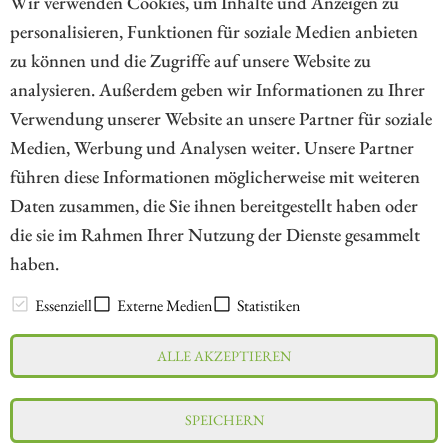
Wir verwenden Cookies, um Inhalte und Anzeigen zu
personalisieren, Funktionen für soziale Medien anbieten
zu können und die Zugriffe auf unsere Website zu
analysieren. Außerdem geben wir Informationen zu Ihrer
Verwendung unserer Website an unsere Partner für soziale
Medien, Werbung und Analysen weiter. Unsere Partner
// kapitalerhoehungen.de - © 2026 - Die Informationsplattform für
führen diese Informationen möglicherweise mit weiteren
Investoren und Unternehmen rund um Kapitalerhöhung, Kapitalmarkt
Daten zusammen, die Sie ihnen bereitgestellt haben oder
und Unternehmensfinanzierung
die sie im Rahmen Ihrer Nutzung der Dienste gesammelt
haben.
LEXIKON
Essenziell
Externe Medien
Statistiken
ALLE AKZEPTIEREN
Impressum
Datenschutz
Interessenskonflikt & Risikohinweis
SPEICHERN
Nutzungsbedingungen