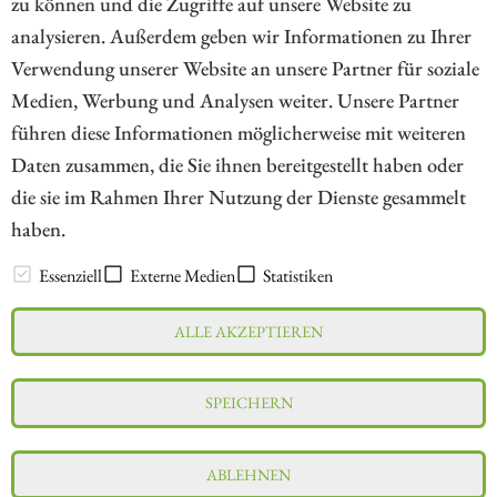
zu können und die Zugriffe auf unsere Website zu
1
analysieren. Außerdem geben wir Informationen zu Ihrer
Verwendung unserer Website an unsere Partner für soziale
Medien, Werbung und Analysen weiter. Unsere Partner
// kapitalerhoehungen.de - © 2026 - Die Informationsplattform für
führen diese Informationen möglicherweise mit weiteren
Investoren und Unternehmen rund um Kapitalerhöhung, Kapitalmarkt
Daten zusammen, die Sie ihnen bereitgestellt haben oder
und Unternehmensfinanzierung
die sie im Rahmen Ihrer Nutzung der Dienste gesammelt
haben.
LEXIKON
Essenziell
Externe Medien
Statistiken
ALLE AKZEPTIEREN
Impressum
Datenschutz
Interessenskonflikt & Risikohinweis
SPEICHERN
Nutzungsbedingungen
Cookie-Einstellungen
ABLEHNEN