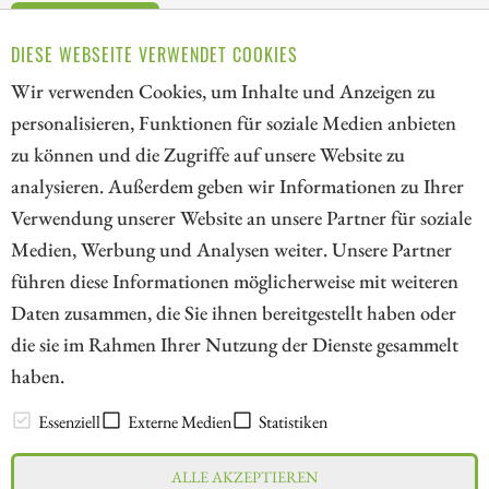
ZUM KOMMENTAR
DIESE WEBSEITE VERWENDET COOKIES
Wir verwenden Cookies, um Inhalte und Anzeigen zu
personalisieren, Funktionen für soziale Medien anbieten
zu können und die Zugriffe auf unsere Website zu
1
analysieren. Außerdem geben wir Informationen zu Ihrer
Verwendung unserer Website an unsere Partner für soziale
Medien, Werbung und Analysen weiter. Unsere Partner
// kapitalerhoehungen.de - © 2026 - Die Informationsplattform für
führen diese Informationen möglicherweise mit weiteren
Investoren und Unternehmen rund um Kapitalerhöhung, Kapitalmarkt
Daten zusammen, die Sie ihnen bereitgestellt haben oder
und Unternehmensfinanzierung
die sie im Rahmen Ihrer Nutzung der Dienste gesammelt
haben.
LEXIKON
Essenziell
Externe Medien
Statistiken
ALLE AKZEPTIEREN