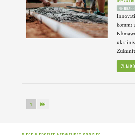
GRAPH
Innovati
kommt u
Klimawa
ukraini
Zukunfts
ZUM K
1