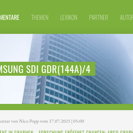
MENTARE
THEMEN
LEXIKON
PARTNER
AUTO
MSUNG SDI GDR(144A)/4
tar von Nico Popp vom 17.07.2025 | 05:00
ENT IN GRAPHEN – FORSCHUNG ERÖFFNET CHANCEN: ARGO GRAP