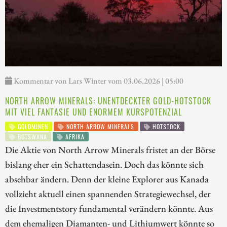
Kommentar von Lars Winter vom 03.06.2026 | 05:00
NORTH ARROW MINERALS: UNENTDECKTER GOLD-HOTSTOCK
MIT VIEL FANTASIE UND ENORMEM KURSPOTENZIAL
GOLDMINEN
NORTH ARROW MINERALS
HOTSTOCK
BOTSWANA
AFRIKA
Die Aktie von North Arrow Minerals fristet an der Börse
bislang eher ein Schattendasein. Doch das könnte sich
absehbar ändern. Denn der kleine Explorer aus Kanada
vollzieht aktuell einen spannenden Strategiewechsel, der
die Investmentstory fundamental verändern könnte. Aus
dem ehemaligen Diamanten- und Lithiumwert könnte so