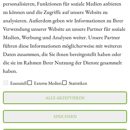
personalisieren, Funktionen für soziale Medien anbieten
zu können und die Zugriffe auf unsere Website zu
1
analysieren. Außerdem geben wir Informationen zu Ihrer
Verwendung unserer Website an unsere Partner für soziale
Medien, Werbung und Analysen weiter. Unsere Partner
// kapitalerhoehungen.de - © 2026 - Die Informationsplattform für
führen diese Informationen möglicherweise mit weiteren
Investoren und Unternehmen rund um Kapitalerhöhung, Kapitalmarkt
Daten zusammen, die Sie ihnen bereitgestellt haben oder
und Unternehmensfinanzierung
die sie im Rahmen Ihrer Nutzung der Dienste gesammelt
haben.
LEXIKON
Essenziell
Externe Medien
Statistiken
ALLE AKZEPTIEREN
Impressum
Datenschutz
Interessenskonflikt & Risikohinweis
SPEICHERN
Nutzungsbedingungen
Cookie-Einstellungen