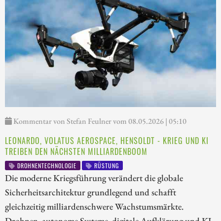
Kommentar von Stefan Feulner vom 08.05.2026 | 05:10
LEONARDO, VOLATUS AEROSPACE, HENSOLDT - KRIEG UND KI
TREIBEN DEN NÄCHSTEN MILLIARDENBOOM
DROHNENTECHNOLOGIE
RÜSTUNG
Die moderne Kriegsführung verändert die globale
Sicherheitsarchitektur grundlegend und schafft
gleichzeitig milliardenschwere Wachstumsmärkte.
Drohnen, autonome Systeme, digitale Aufklärung und KI-