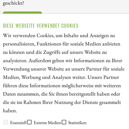
geschickt?
ZUM KOMMENTAR
DIESE WEBSEITE VERWENDET COOKIES
Wir verwenden Cookies, um Inhalte und Anzeigen zu
personalisieren, Funktionen für soziale Medien anbieten
zu können und die Zugriffe auf unsere Website zu
1
analysieren. Außerdem geben wir Informationen zu Ihrer
Verwendung unserer Website an unsere Partner für soziale
Medien, Werbung und Analysen weiter. Unsere Partner
// kapitalerhoehungen.de - © 2026 - Die Informationsplattform für
führen diese Informationen möglicherweise mit weiteren
Investoren und Unternehmen rund um Kapitalerhöhung, Kapitalmarkt
Daten zusammen, die Sie ihnen bereitgestellt haben oder
und Unternehmensfinanzierung
die sie im Rahmen Ihrer Nutzung der Dienste gesammelt
haben.
LEXIKON
Essenziell
Externe Medien
Statistiken