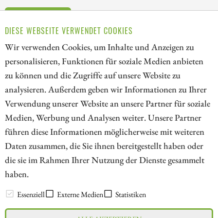
ZUM KOMMENTAR
DIESE WEBSEITE VERWENDET COOKIES
Wir verwenden Cookies, um Inhalte und Anzeigen zu
personalisieren, Funktionen für soziale Medien anbieten
zu können und die Zugriffe auf unsere Website zu
1
analysieren. Außerdem geben wir Informationen zu Ihrer
Verwendung unserer Website an unsere Partner für soziale
Medien, Werbung und Analysen weiter. Unsere Partner
// kapitalerhoehungen.de - © 2026 - Die Informationsplattform für
führen diese Informationen möglicherweise mit weiteren
Investoren und Unternehmen rund um Kapitalerhöhung, Kapitalmarkt
Daten zusammen, die Sie ihnen bereitgestellt haben oder
und Unternehmensfinanzierung
die sie im Rahmen Ihrer Nutzung der Dienste gesammelt
haben.
LEXIKON
Essenziell
Externe Medien
Statistiken