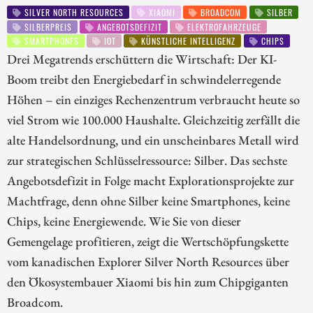
SILVER NORTH RESOURCES
XIAOMI
BROADCOM
SILBER
SILBERPREIS
ANGEBOTSDEFIZIT
ELEKTROFAHRZEUGE
SMARTPHONES
IOT
KÜNSTLICHE INTELLIGENZ
CHIPS
Drei Megatrends erschüttern die Wirtschaft: Der KI-
Boom treibt den Energiebedarf in schwindelerregende
Höhen – ein einziges Rechenzentrum verbraucht heute so
viel Strom wie 100.000 Haushalte. Gleichzeitig zerfällt die
alte Handelsordnung, und ein unscheinbares Metall wird
zur strategischen Schlüsselressource: Silber. Das sechste
Angebotsdefizit in Folge macht Explorationsprojekte zur
Machtfrage, denn ohne Silber keine Smartphones, keine
Chips, keine Energiewende. Wie Sie von dieser
Gemengelage profitieren, zeigt die Wertschöpfungskette
vom kanadischen Explorer Silver North Resources über
den Ökosystembauer Xiaomi bis hin zum Chipgiganten
Broadcom.