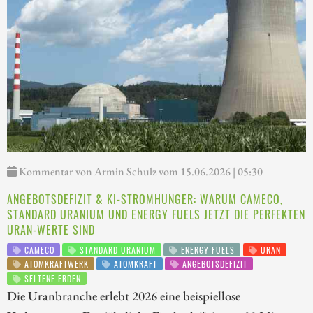
Kommentar von Armin Schulz vom 15.06.2026 | 05:30
ANGEBOTSDEFIZIT & KI-STROMHUNGER: WARUM CAMECO,
STANDARD URANIUM UND ENERGY FUELS JETZT DIE PERFEKTEN
URAN-WERTE SIND
CAMECO
STANDARD URANIUM
ENERGY FUELS
URAN
ATOMKRAFTWERK
ATOMKRAFT
ANGEBOTSDEFIZIT
SELTENE ERDEN
Die Uranbranche erlebt 2026 eine beispiellose