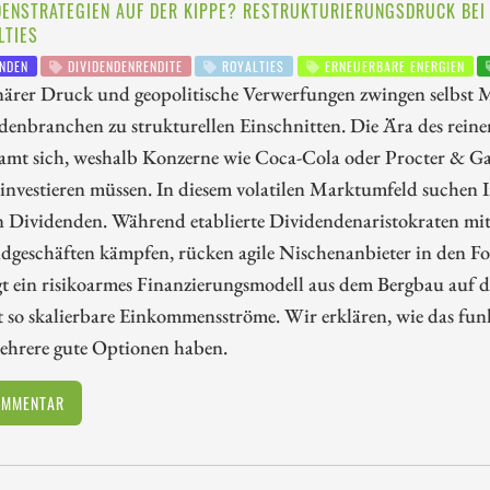
DENSTRATEGIEN AUF DER KIPPE? RESTRUKTURIERUNGSDRUCK BEI
LTIES
NDEN
DIVIDENDENRENDITE
ROYALTIES
ERNEUERBARE ENERGIEN
närer Druck und geopolitische Verwerfungen zwingen selbst M
denbranchen zu strukturellen Einschnitten. Die Ära des re
samt sich, weshalb Konzerne wie Coca-Cola oder Procter & Ga
nvestieren müssen. In diesem volatilen Marktumfeld suchen I
n Dividenden. Während etablierte Dividendenaristokraten mi
dgeschäften kämpfen, rücken agile Nischenanbieter in den F
t ein risikoarmes Finanzierungsmodell aus dem Bergbau auf 
t so skalierbare Einkommensströme. Wir erklären, wie das fun
mehrere gute Optionen haben.
OMMENTAR