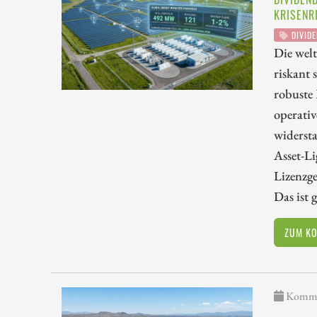
KRISENR
DIVIDE
Die wel
riskant 
robuste
operativ
widerst
Asset-Li
Lizenzge
Das ist 
ZUM K
Kommen