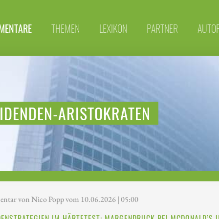
MENTARE
THEMEN
LEXIKON
PARTNER
AUTO
VIDENDEN-ARISTOKRATEN
tar von Nico Popp vom 10.06.2026 | 05:00
DENSTRATEGIEN IM HÄRTETEST: MARGENDRUCK BEI MCDONALD’S 