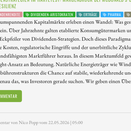
ESILIENZ
NDENRENDITE
DIVIDENDEN-ARISTOKRATEN
ERTRÄGE
PHARMA
tumspannenden Kapitalmärkte erleben einen Wandel: Was gest
sein. Über Jahrzehnte galten etablierte Konsumgütermarken 
 Eckpfeiler von Dividenden-Strategien. Doch dieses Paradigm
e Kosten, regulatorische Eingriffe und der unerbittliche Zyklu
andsfähigsten Marktführer heraus. In diesem Marktumfeld gew
ght-Ansatz an Bedeutung. Natürliche Energieträger wie Wind-
bührenstrukturen die Chance auf stabile, wiederkehrende und
genau das, was Investoren gerade suchen. Wir geben einen Übe
OMMENTAR
tar von Nico Popp vom 22.05.2026 | 05:00