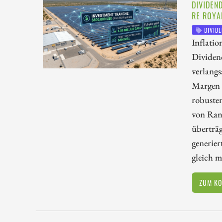
DIVIDEN
RE ROYA
DIVIDE
Inflatio
Dividen
verlang
Margen i
robuste
von Ran
überträg
generier
gleich 
ZUM K