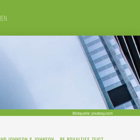
REN
Bildquelle: pixabay.com
UND JOHNSON & JOHNSON – RE ROYALTIES ZEIGT