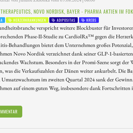
 THERAPEUTICS, NOVO NORDISK, BAYER - PHARMA AKTIEN IM FO
MA
HERZERKRANKUNGEN
ADIPOSITAS
KREBS
ndheitsbranche verspricht weitere Blockbuster für Investoren
sprechenden Phase-II-Studie zu CardiolRx™ gegen die Herzer
itis-Behandlungen bietet dem Unternehmen großes Potenzial,
hmen Novo Nordisk verzeichnet dank seiner GLP-1-basierten
uckendes Wachstum. Besonders in der Promi-Szene sorgt der W
, was die Verkaufszahlen der Dänen weiter ankurbelt. Die Ba
m Umsatzwachstum im zweiten Quartal 2024 sank der Gewinn
hmen auf einem guten Weg, insbesondere dank Fortschritten 
OMMENTAR