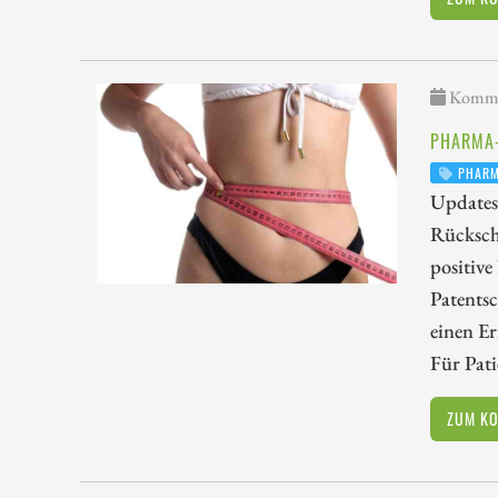
Kommen
PHARMA-
PHAR
Updates
Rücksch
positiv
Patentsc
einen Er
Für Pati
ZUM K