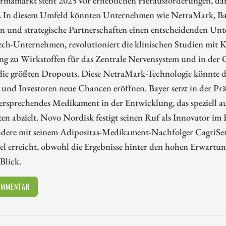
 In diesem Umfeld könnten Unternehmen wie NetraMark, Ba
n und strategische Partnerschaften einen entscheidenden Un
ch-Unternehmen, revolutioniert die klinischen Studien mit K
g zu Wirkstoffen für das Zentrale Nervensystem und in der O
 die größten Dropouts. Diese NetraMark-Technologie könnte 
und Investoren neue Chancen eröffnen. Bayer setzt in der Prä
versprechendes Medikament in der Entwicklung, das speziell a
en abzielt. Novo Nordisk festigt seinen Ruf als Innovator i
ndere mit seinem Adipositas-Medikament-Nachfolger CagriSe
l erreicht, obwohl die Ergebnisse hinter den hohen Erwartung
Blick.
OMMENTAR