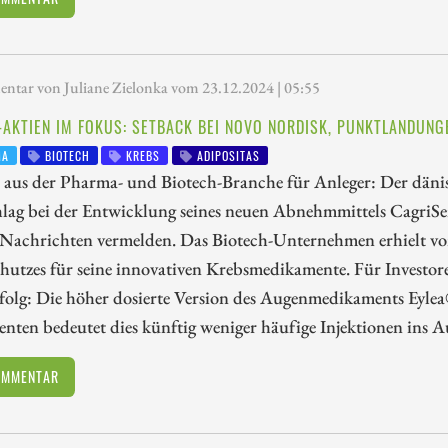
tar von Juliane Zielonka vom 23.12.2024 | 05:55
AKTIEN IM FOKUS: SETBACK BEI NOVO NORDISK, PUNKTLANDUNG
MA
BIOTECH
KREBS
ADIPOSITAS
 aus der Pharma- und Biotech-Branche für Anleger: Der däni
lag bei der Entwicklung seines neuen Abnehmmittels Cagri
e Nachrichten vermelden. Das Biotech-Unternehmen erhielt v
hutzes für seine innovativen Krebsmedikamente. Für Investo
folg: Die höher dosierte Version des Augenmedikaments Eylea
enten bedeutet dies künftig weniger häufige Injektionen ins 
OMMENTAR