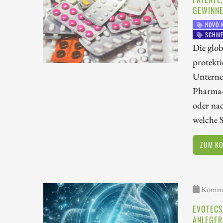
GEWINN
NOVO 
SCHME
Die glob
protekti
Unterne
Pharma-
oder na
welche 
ZUM K
Kommen
EVOTECS
ANLEGER