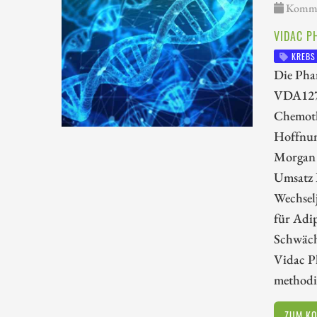
Kommen
VIDAC P
KREBS
Die Pha
VDA1275
Chemothe
Hoffnun
Morgan 
Umsatz B
Wechsel
für Adi
Schwäch
Vidac Ph
methodi
ZUM K