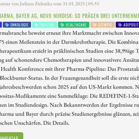
tar von Juliane Zielonka vom 31.01.2025 | 05:55
HARMA, BAYER AG, NOVO NORDISK: SO PRÄGEN DREI UNTERNEHM
ONKOLOGIE
PIPELINE
HEALTHCARE
OZEMPIC
ADIPOSIT
rmabranche beweist erneut ihre Marktmacht zwischen Innova
 einen Meilenstein in der Darmkrebstherapie. Die Kombinat
rapeutikum erzielt in präklinischen Studien eine 38,9%ige T
g auf schonendere Chemotherapien und innovativere Ansätze 
Health Konference mit ihrer Pharma-Pipeline: Das Prostata
lockbuster-Status. In der Frauengesundheit soll die erste ni
jahresbeschwerden schon 2025 auf den US-Markt kommen. N
positas-Medikamente eine Sammelklage: Die REDEFINE-1-Stu
en im Studiendesign. Nach Bekanntwerden der Ergebnisse ru
arma und Bayer durch präzise Studienergebnisse glänzen, zeig
schen Unschärfen. Die Details.
OMMENTAR