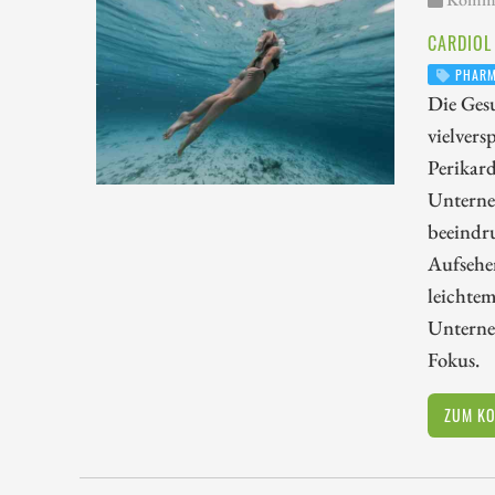
CARDIOL
PHAR
Die Gesu
vielver
Perikard
Unterne
beeindr
Aufsehen
leichte
Unterne
Fokus.
ZUM K