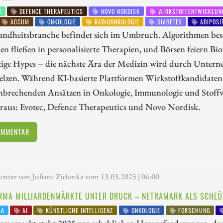
C
DEFENCE THERAPEUTICS
NOVO NORDISK
WIRKSTOFFENTWICKLUN
ACCUM
ONKOLOGIE
RADIOONKOLOGIE
DIABETES
ADIPOSI
undheitsbranche befindet sich im Umbruch. Algorithmen besc
en fließen in personalisierte Therapien, und Börsen feiern Bi
tige Hypes – die nächste Ära der Medizin wird durch Untern
lzen. Während KI-basierte Plattformen Wirkstoffkandidaten i
nbrechenden Ansätzen in Onkologie, Immunologie und Stoff
eraus: Evotec, Defence Therapeutics und Novo Nordisk.
OMMENTAR
tar von Juliane Zielonka vom 13.03.2025 | 06:00
RMA MILLIARDENMÄRKTE UNTER DRUCK – NETRAMARK ALS SCHLÜ
MA
AI
KÜNSTLICHE INTELLIGENZ
ONKOLOGIE
FORSCHUNG
rmamarkt steht 2025 vor erheblichen Herausforderungen, dar