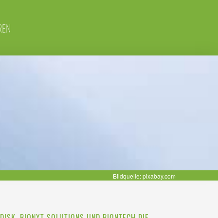
REN
Bildquelle: pixabay.com
DISK, BIONXT SOLUTIONS UND BIONTECH DIE