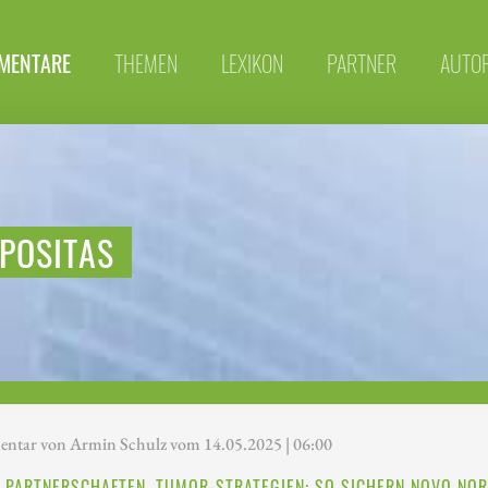
MENTARE
THEMEN
LEXIKON
PARTNER
AUTO
POSITAS
tar von Armin Schulz vom 14.05.2025 | 06:00
, PARTNERSCHAFTEN, TUMOR-STRATEGIEN: SO SICHERN NOVO NOR