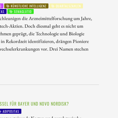
G
KÜNSTLICHE INTELLIGENZ
QUARTALSZAHLEN
TAS
SEMAGLUTID
hleunigen die Arzneimittelforschung um Jahre,
otech-Aktien. Doch diesmal geht es nicht um
ehmen geprägt, die Technologie und Biologie
n Rekordzeit identifizieren, drängen Pioniere
wechselerkrankungen vor. Drei Namen stechen
SSEL FÜR BAYER UND NOVO NORDISK?
ADIPOSITAS
unter steigende Kosten und regulatorische