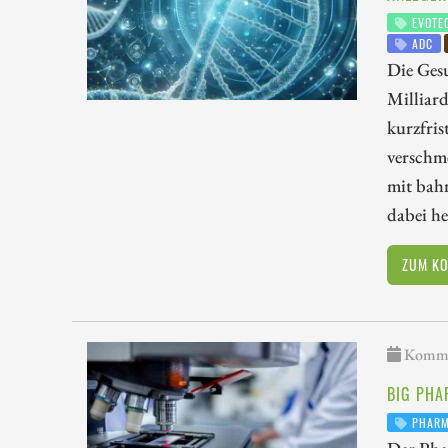
EVOTE
ADC
Die Ges
Milliard
kurzfris
verschme
mit bah
dabei h
ZUM K
Kommen
BIG PHA
PHAR
Der Pha