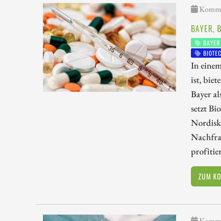
Kommen
BAYER, 
BAYER
BIOTE
In eine
ist, bi
Bayer al
setzt Bi
Nordisk
Nachfra
profiti
ZUM K
Kommen