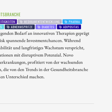
EITSBRANCHE
ITIGKEITEN
MEDIKAMENTENTWICKLUNG
PHARMA
IS
ABNEHMSPRITZE
DIABETES
ADIPOSITAS
genden Bedarf an innovativen Therapien geprägt
disk spannende Investmentchancen. Während
bilität und langfristiges Wachstum verspricht,
vationen mit disruptivem Potenzial. Novo
lerkrankungen, profitiert von der wachsenden
, die von den Trends in der Gesundheitsbranche
nden Unterschied machen.