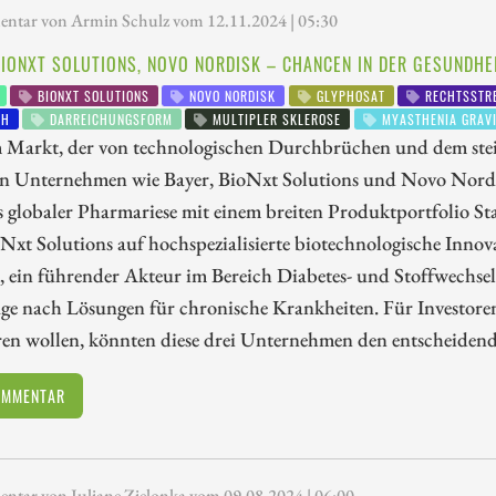
tar von Armin Schulz vom 12.11.2024 | 05:30
BIONXT SOLUTIONS, NOVO NORDISK – CHANCEN IN DER GESUNDH
BIONXT SOLUTIONS
NOVO NORDISK
GLYPHOSAT
RECHTSSTRE
CH
DARREICHUNGSFORM
MULTIPLER SKLEROSE
MYASTHENIA GRAV
m Markt, der von technologischen Durchbrüchen und dem stei
eten Unternehmen wie Bayer, BioNxt Solutions und Novo Nor
s globaler Pharmariese mit einem breiten Produktportfolio Sta
oNxt Solutions auf hochspezialisierte biotechnologische Inno
, ein führender Akteur im Bereich Diabetes- und Stoffwechse
ge nach Lösungen für chronische Krankheiten. Für Investoren
eren wollen, könnten diese drei Unternehmen den entscheide
OMMENTAR
tar von Juliane Zielonka vom 09.08.2024 | 06:00