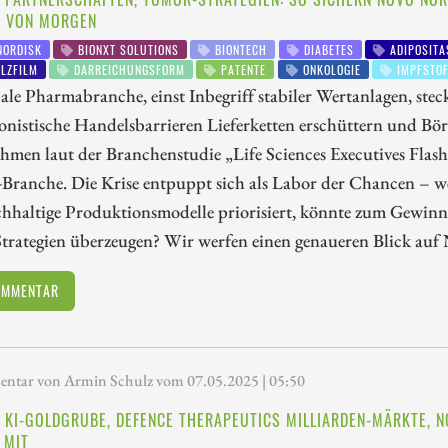
E VON MORGEN
NORDISK
BIONXT SOLUTIONS
BIONTECH
DIABETES
ADIPOSITA
LZFILM
DARREICHUNGSFORM
PATENTE
ONKOLOGIE
IMPFSTOF
ale Pharmabranche, einst Inbegriff stabiler Wertanlagen, s
onistische Handelsbarrieren Lieferketten erschüttern und Bör
hmen laut der Branchenstudie „Life Sciences Executives Flas
Branche. Die Krise entpuppt sich als Labor der Chancen – w
chhaltige Produktionsmodelle priorisiert, könnte zum Gewin
Strategien überzeugen? Wir werfen einen genaueren Blick au
OMMENTAR
tar von Armin Schulz vom 07.05.2025 | 05:50
 KI-GOLDGRUBE, DEFENCE THERAPEUTICS MILLIARDEN-MÄRKTE, N
 MIT