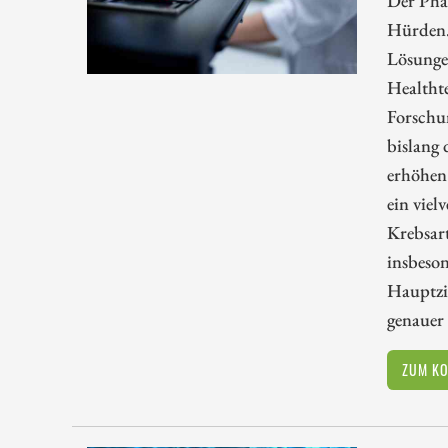
Hürden.
Lösunge
Healthte
Forschun
bislang
erhöhen 
ein viel
Krebsart
insbeso
Hauptzie
genauer 
ZUM K