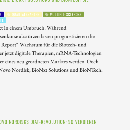
S
QUARTALSZAHLEN
MULTIPLE SKLEROSE
FE
teckt in einem Umbruch. Während
senkurse abstürzen lassen prognostizieren die
h Report“ Wachstum für die Biotech- und
er jetzt digitale Therapien, mRNA-Technologien
ner eines neu geordneten Marktes werden. Doch
f Novo Nordisk, BioNxt Solutions und BioNTech.
OVO NORDISKS DIÄT-REVOLUTION: SO VERDIENEN