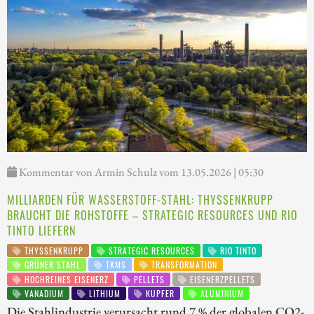
Kommentar von Armin Schulz vom 13.05.2026 | 05:30
MILLIARDEN FÜR WASSERSTOFF-STAHL: THYSSENKRUPP
BRAUCHT DIE ROHSTOFFE – STRATEGIC RESOURCES UND RIO
TINTO LIEFERN
THYSSENKRUPP
STRATEGIC RESOURCES
RIO TINTO
GRÜNER STAHL
TKMS
TRANSFORMATION
HOCHREINES EISENERZ
PELLETS
EISENERZPELLETS
VANADIUM
LITHIUM
KUPFER
ALUMINIUM
Die Stahlindustrie verursacht rund 7 % der globalen CO2-