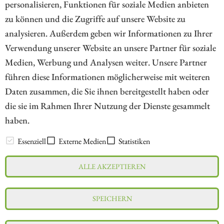
personalisieren, Funktionen für soziale Medien anbieten
zu können und die Zugriffe auf unsere Website zu
1
analysieren. Außerdem geben wir Informationen zu Ihrer
Verwendung unserer Website an unsere Partner für soziale
Medien, Werbung und Analysen weiter. Unsere Partner
// kapitalerhoehungen.de - © 2026 - Die Informationsplattform für
führen diese Informationen möglicherweise mit weiteren
Investoren und Unternehmen rund um Kapitalerhöhung, Kapitalmarkt
Daten zusammen, die Sie ihnen bereitgestellt haben oder
und Unternehmensfinanzierung
die sie im Rahmen Ihrer Nutzung der Dienste gesammelt
haben.
LEXIKON
Essenziell
Externe Medien
Statistiken
ALLE AKZEPTIEREN
Impressum
Datenschutz
Interessenskonflikt & Risikohinweis
SPEICHERN
Nutzungsbedingungen
Cookie-Einstellungen