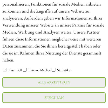
personalisieren, Funktionen für soziale Medien anbieten
zu können und die Zugriffe auf unsere Website zu
1
analysieren. Außerdem geben wir Informationen zu Ihrer
Verwendung unserer Website an unsere Partner für soziale
Medien, Werbung und Analysen weiter. Unsere Partner
// kapitalerhoehungen.de - © 2026 - Die Informationsplattform für
führen diese Informationen möglicherweise mit weiteren
Investoren und Unternehmen rund um Kapitalerhöhung, Kapitalmarkt
Daten zusammen, die Sie ihnen bereitgestellt haben oder
und Unternehmensfinanzierung
die sie im Rahmen Ihrer Nutzung der Dienste gesammelt
haben.
LEXIKON
Essenziell
Externe Medien
Statistiken
ALLE AKZEPTIEREN
Impressum
Datenschutz
Interessenskonflikt & Risikohinweis
SPEICHERN
Nutzungsbedingungen
Cookie-Einstellungen