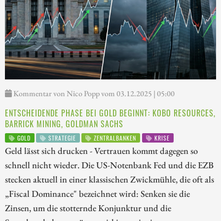
Kommentar von Nico Popp vom 03.12.2025 | 05:00
ENTSCHEIDENDE PHASE BEI GOLD BEGINNT: KOBO RESOURCES,
BARRICK MINING, GOLDMAN SACHS
GOLD
STRATEGIE
ZENTRALBANKEN
KRISE
Geld lässt sich drucken - Vertrauen kommt dagegen so
schnell nicht wieder. Die US-Notenbank Fed und die EZB
stecken aktuell in einer klassischen Zwickmühle, die oft als
„Fiscal Dominance" bezeichnet wird: Senken sie die
Zinsen, um die stotternde Konjunktur und die