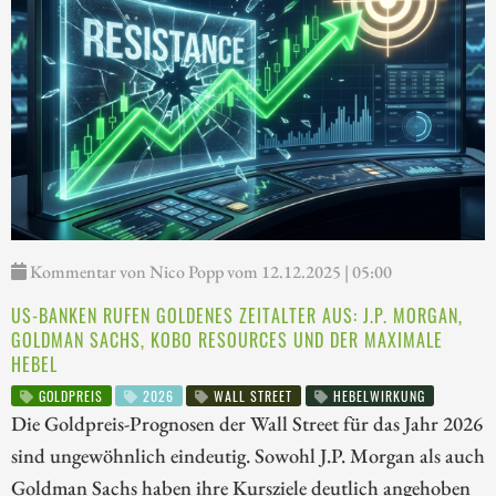
Kommentar von Nico Popp vom 12.12.2025 | 05:00
US-BANKEN RUFEN GOLDENES ZEITALTER AUS: J.P. MORGAN,
GOLDMAN SACHS, KOBO RESOURCES UND DER MAXIMALE
HEBEL
GOLDPREIS
2026
WALL STREET
HEBELWIRKUNG
Die Goldpreis-Prognosen der Wall Street für das Jahr 2026
sind ungewöhnlich eindeutig. Sowohl J.P. Morgan als auch
Goldman Sachs haben ihre Kursziele deutlich angehoben