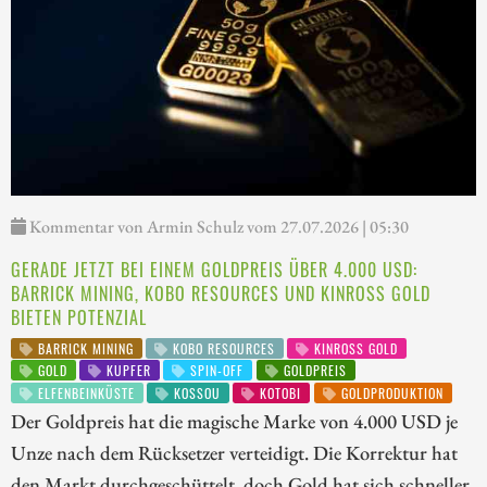
Kommentar von Armin Schulz vom 27.07.2026 | 05:30
GERADE JETZT BEI EINEM GOLDPREIS ÜBER 4.000 USD:
BARRICK MINING, KOBO RESOURCES UND KINROSS GOLD
BIETEN POTENZIAL
BARRICK MINING
KOBO RESOURCES
KINROSS GOLD
GOLD
KUPFER
SPIN-OFF
GOLDPREIS
ELFENBEINKÜSTE
KOSSOU
KOTOBI
GOLDPRODUKTION
Der Goldpreis hat die magische Marke von 4.000 USD je
Unze nach dem Rücksetzer verteidigt. Die Korrektur hat
den Markt durchgeschüttelt, doch Gold hat sich schneller