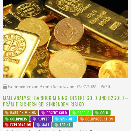
Kommentar von Armin Schulz vom 07.07.2026 | 05:30
MALI ANALYSE: BARRICK MINING, DESERT GOLD UND B2GOLD –
PRÄMIE SICHERN BEI SINKENDEM RISIKO
BARRICK MINING
DESERT GOLD
B2GOLD
GOLD
GOLDPREIS
KUPFER
SPIN-OFF
GOLDPRODUKTION
EXPLORATION
MALI
AFRIKA