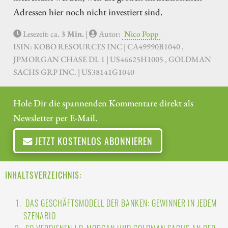
Adressen hier noch nicht investiert sind.
Lesezeit: ca.
3 Min.
|
Autor:
Nico Popp
ISIN: KOBO RESOURCES INC | CA49990B1040 ,
JPMORGAN CHASE DL 1 | US46625H1005 , GOLDMAN
SACHS GRP INC. | US38141G1040
Hole Dir die spannenden Kommentare direkt als
Newsletter per E-Mail.
JETZT KOSTENLOS ABONNIEREN
INHALTSVERZEICHNIS:
DAS GESCHÄFTSMODELL DER BANKEN: GEWINNER IN JEDEM
SZENARIO