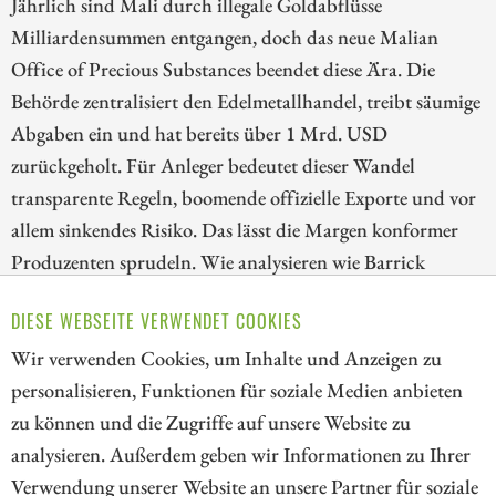
Jährlich sind Mali durch illegale Goldabflüsse
Milliardensummen entgangen, doch das neue Malian
Office of Precious Substances beendet diese Ära. Die
Behörde zentralisiert den Edelmetallhandel, treibt säumige
Abgaben ein und hat bereits über 1 Mrd. USD
zurückgeholt. Für Anleger bedeutet dieser Wandel
transparente Regeln, boomende offizielle Exporte und vor
allem sinkendes Risiko. Das lässt die Margen konformer
Produzenten sprudeln. Wie analysieren wie Barrick
Mining vorgeht, Desert Gold den entscheidenden Schritt
DIESE WEBSEITE VERWENDET COOKIES
zum Produzenten wagt und B2Gold seine Marktstellung
Wir verwenden Cookies, um Inhalte und Anzeigen zu
ausbaut.
personalisieren, Funktionen für soziale Medien anbieten
ZUM KOMMENTAR
zu können und die Zugriffe auf unsere Website zu
analysieren. Außerdem geben wir Informationen zu Ihrer
Verwendung unserer Website an unsere Partner für soziale