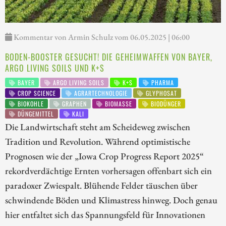
Kommentar von Armin Schulz vom 06.05.2025 | 06:00
BODEN-BOOSTER GESUCHT! DIE GEHEIMWAFFEN VON BAYER,
ARGO LIVING SOILS UND K+S
BAYER
ARGO LIVING SOILS
K+S
PHARMA
CROP SCIENCE
AGRARTECHNOLOGIE
GLYPHOSAT
BIOKOHLE
GRAPHEN
BIOMASSE
BIODÜNGER
DÜNGEMITTEL
KALI
Die Landwirtschaft steht am Scheideweg zwischen
Tradition und Revolution. Während optimistische
Prognosen wie der „Iowa Crop Progress Report 2025“
rekordverdächtige Ernten vorhersagen offenbart sich ein
paradoxer Zwiespalt. Blühende Felder täuschen über
schwindende Böden und Klimastress hinweg. Doch genau
hier entfaltet sich das Spannungsfeld für Innovationen