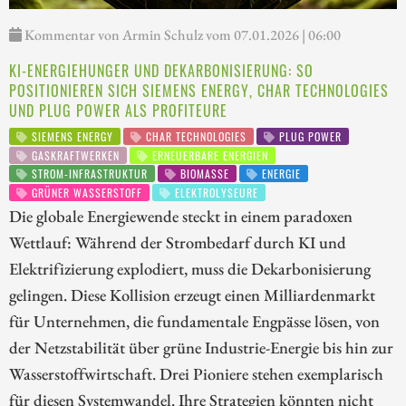
Kommentar von Armin Schulz vom 07.01.2026 | 06:00
KI-ENERGIEHUNGER UND DEKARBONISIERUNG: SO
POSITIONIEREN SICH SIEMENS ENERGY, CHAR TECHNOLOGIES
UND PLUG POWER ALS PROFITEURE
SIEMENS ENERGY
CHAR TECHNOLOGIES
PLUG POWER
GASKRAFTWERKEN
ERNEUERBARE ENERGIEN
STROM-INFRASTRUKTUR
BIOMASSE
ENERGIE
GRÜNER WASSERSTOFF
ELEKTROLYSEURE
Die globale Energiewende steckt in einem paradoxen
Wettlauf: Während der Strombedarf durch KI und
Elektrifizierung explodiert, muss die Dekarbonisierung
gelingen. Diese Kollision erzeugt einen Milliardenmarkt
für Unternehmen, die fundamentale Engpässe lösen, von
der Netzstabilität über grüne Industrie-Energie bis hin zur
Wasserstoffwirtschaft. Drei Pioniere stehen exemplarisch
für diesen Systemwandel. Ihre Strategien könnten nicht