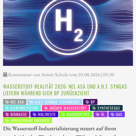
Kommentar von Armin Schulz vom 03.08.2026 | 05:30
WASSERSTOFF-REALITÄT 2026: NEL ASA UND A.H.T. SYNGAS
LIEFERN WÄHREND SICH BP ZURÜCKZIEHT
NEL ASA
A.H.T. SYNGAS TECHNOLOGY
BP
ELEKTROLYSEURE
GRÜNER WASSERSTOFF
SYNTHESEGAS
BIOMASSE
HOLZRESTE
WASSERSTOFF
ÖL
GAS
ERNEUERBARE ENERGIEN
Die Wasserstoff-Industrialisierung steuert auf ihren