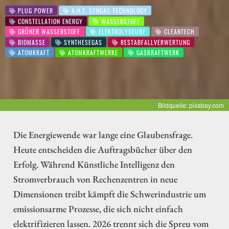
PLUG POWER
A.H.T. SYNGAS TECHNOLOGY
CONSTELLATION ENERGY
WASSERSTOFF
GRÜNER WASSERSTOFF
ELEKTROLYSEURE
CLEANTECH
BIOMASSE
SYNTHESEGAS
RESTABFALLVERWERTUNG
ATOMKRAFT
ATOMKRAFTWERKE
GASKRAFTWERK
Bildquelle: pixabay.com
Die Energiewende war lange eine Glaubensfrage.
Heute entscheiden die Auftragsbücher über den
Erfolg. Während Künstliche Intelligenz den
Stromverbrauch von Rechenzentren in neue
Dimensionen treibt kämpft die Schwerindustrie um
emissionsarme Prozesse, die sich nicht einfach
elektrifizieren lassen. 2026 trennt sich die Spreu vom