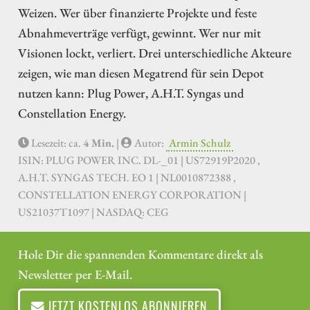
Weizen. Wer über finanzierte Projekte und feste
Abnahmeverträge verfügt, gewinnt. Wer nur mit
Visionen lockt, verliert. Drei unterschiedliche Akteure
zeigen, wie man diesen Megatrend für sein Depot
nutzen kann: Plug Power, A.H.T. Syngas und
Constellation Energy.
Lesezeit: ca.
4 Min.
|
Autor:
Armin Schulz
ISIN: PLUG POWER INC. DL-_01 | US72919P2020 ,
A.H.T. SYNGAS TECH. EO 1 | NL0010872388 ,
CONSTELLATION ENERGY CORPORATION |
US21037T1097 | NASDAQ: CEG
Hole Dir die spannenden Kommentare direkt als
Newsletter per E-Mail.
JETZT KOSTENLOS ABONNIEREN