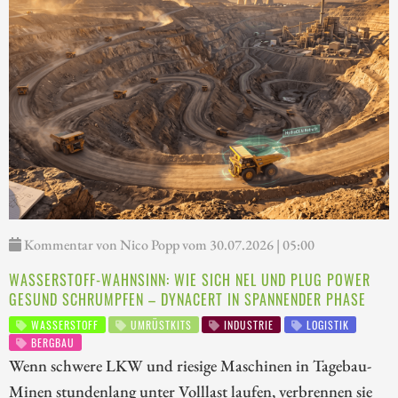
Kommentar von Nico Popp vom 30.07.2026 | 05:00
WASSERSTOFF-WAHNSINN: WIE SICH NEL UND PLUG POWER
GESUND SCHRUMPFEN – DYNACERT IN SPANNENDER PHASE
WASSERSTOFF
UMRÜSTKITS
INDUSTRIE
LOGISTIK
BERGBAU
Wenn schwere LKW und riesige Maschinen in Tagebau-
Minen stundenlang unter Volllast laufen, verbrennen sie