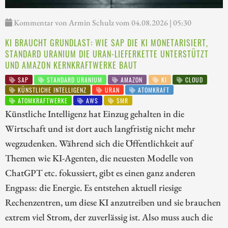
Kommentar von Armin Schulz vom 04.08.2026 | 05:30
KI BRAUCHT GRUNDLAST: WIE SAP DIE KI MONETARISIERT,
STANDARD URANIUM DIE URAN-LIEFERKETTE UNTERSTÜTZT
UND AMAZON KERNKRAFTWERKE BAUT
SAP
STANDARD URANIUM
AMAZON
KI
CLOUD
KÜNSTLICHE INTELLIGENZ
URAN
ATOMKRAFT
ATOMKRAFTWERKE
AWS
SMR
Künstliche Intelligenz hat Einzug gehalten in die
Wirtschaft und ist dort auch langfristig nicht mehr
wegzudenken. Während sich die Öffentlichkeit auf
Themen wie KI-Agenten, die neuesten Modelle von
ChatGPT etc. fokussiert, gibt es einen ganz anderen
Engpass: die Energie. Es entstehen aktuell riesige
Rechenzentren, um diese KI anzutreiben und sie brauchen
extrem viel Strom, der zuverlässig ist. Also muss auch die