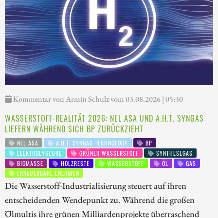
Kommentar von Armin Schulz vom 03.08.2026 | 05:30
WASSERSTOFF-REALITÄT 2026: NEL ASA UND A.H.T. SYNGAS
LIEFERN WÄHREND SICH BP ZURÜCKZIEHT
NEL ASA
A.H.T. SYNGAS TECHNOLOGY
BP
ELEKTROLYSEURE
GRÜNER WASSERSTOFF
SYNTHESEGAS
BIOMASSE
HOLZRESTE
WASSERSTOFF
ÖL
GAS
ERNEUERBARE ENERGIEN
Die Wasserstoff-Industrialisierung steuert auf ihren
entscheidenden Wendepunkt zu. Während die großen
Ölmultis ihre grünen Milliardenprojekte überraschend