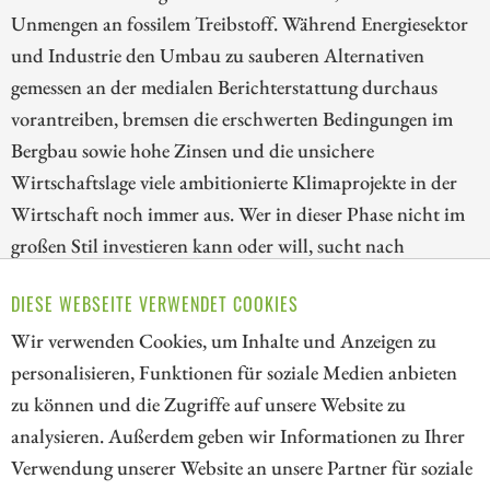
Unmengen an fossilem Treibstoff. Während Energiesektor
und Industrie den Umbau zu sauberen Alternativen
gemessen an der medialen Berichterstattung durchaus
vorantreiben, bremsen die erschwerten Bedingungen im
Bergbau sowie hohe Zinsen und die unsichere
Wirtschaftslage viele ambitionierte Klimaprojekte in der
Wirtschaft noch immer aus. Wer in dieser Phase nicht im
großen Stil investieren kann oder will, sucht nach
Übergangslösungen, die Kosten senken und Emissionen
DIESE WEBSEITE VERWENDET COOKIES
zumindest teilweise senken. Wir stellen drei spannende
Wir verwenden Cookies, um Inhalte und Anzeigen zu
Unternehmen rund um diese Thematik vor.
personalisieren, Funktionen für soziale Medien anbieten
ZUM KOMMENTAR
zu können und die Zugriffe auf unsere Website zu
analysieren. Außerdem geben wir Informationen zu Ihrer
Verwendung unserer Website an unsere Partner für soziale