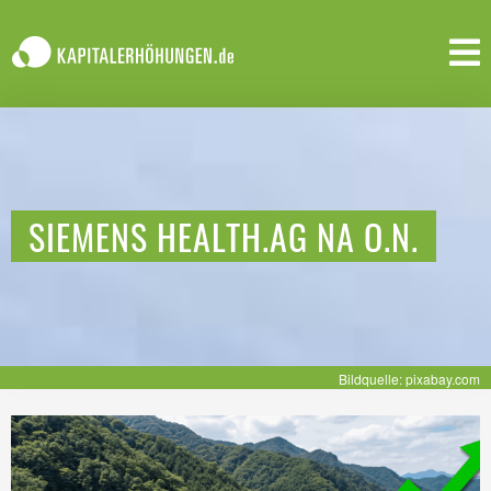
SIEMENS HEALTH.AG NA O.N.
Bildquelle: pixabay.com