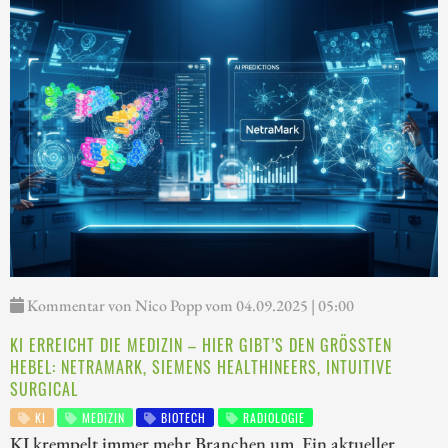
Kommentar von Nico Popp vom 04.09.2025 | 05:00
KI ERREICHT DIE MEDIZIN – HIER GIBT’S DEN GRÖSSTEN H
EBEL: NETRAMARK, SIEMENS HEALTHINEERS, INTUITIVE S
URGICAL
KI
MEDIZIN
BIOTECH
RADIOLOGIE
KI krempelt immer mehr Branchen um. Ein aktueller