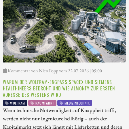
Kommentar von Nico Popp vom 22.07.2026 | 05:00
WARUM DER WOLFRAM-ENGPASS SPACEX UND SIEMENS
HEALTHINEERS BEDROHT UND WIE ALMONTY ZUR ERSTEN
ADRESSE DES WESTENS WIRD
WOLFRAM
RAUMFAHRT
MEDIZINTECHNIK
Wenn technische Notwendigkeit auf Knappheit trifft,
werden nicht nur Ingenieure hellhörig – auch der
Kapitalmarkt setzt sich längst mit Lieferketten und deren