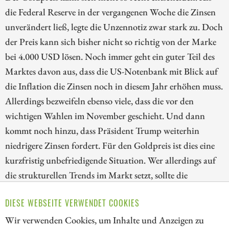
die Federal Reserve in der vergangenen Woche die Zinsen
unverändert ließ, legte die Unzennotiz zwar stark zu. Doch
der Preis kann sich bisher nicht so richtig von der Marke
bei 4.000 USD lösen. Noch immer geht ein guter Teil des
Marktes davon aus, dass die US-Notenbank mit Blick auf
die Inflation die Zinsen noch in diesem Jahr erhöhen muss.
Allerdings bezweifeln ebenso viele, dass die vor den
wichtigen Wahlen im November geschieht. Und dann
kommt noch hinzu, dass Präsident Trump weiterhin
niedrigere Zinsen fordert. Für den Goldpreis ist dies eine
kurzfristig unbefriedigende Situation. Wer allerdings auf
die strukturellen Trends im Markt setzt, sollte die
Korrektur bei den Goldaktien nutzen. Wir blicken deshalb
DIESE WEBSEITE VERWENDET COOKIES
heute auf die Papiere von Kinross Gold, Lahontan Gold
und AngloGold Ashanti!
Wir verwenden Cookies, um Inhalte und Anzeigen zu