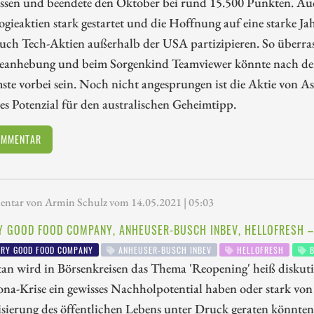
lassen und beendete den Oktober bei rund 15.500 Punkten. Au
gieaktien stark gestartet und die Hoffnung auf eine starke J
auch Tech-Aktien außerhalb der USA partizipieren. So überra
eanhebung und beim Sorgenkind Teamviewer könnte nach der 
te vorbei sein. Noch nicht angesprungen ist die Aktie von A
es Potenzial für den australischen Geheimtipp.
OMMENTAR
tar von Armin Schulz vom 14.05.2021 | 05:03
Y GOOD FOOD COMPANY, ANHEUSER-BUSCH INBEV, HELLOFRESH –
RY GOOD FOOD COMPANY
ANHEUSER-BUSCH INBEV
HELLOFRESH
B
n wird in Börsenkreisen das Thema 'Reopening' heiß diskutie
na-Krise ein gewisses Nachholpotential haben oder stark von
sierung des öffentlichen Lebens unter Druck geraten könnt