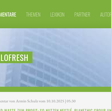
MENTARE
THEMEN
LEXIKON
PARTNER
AUTO
LLOFRESH
tar von Armin Schulz vom 10.10.2025 | 05:30
D-WASTE ZUM PROFIT: SO NUTZEN NESTLÉ, PLANETHIC GROUP U