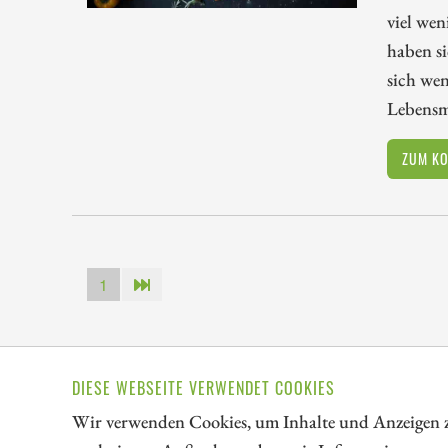
viel wen
haben si
sich wen
Lebensmi
ZUM K
1
DIESE WEBSEITE VERWENDET COOKIES
// kapitalerhoehungen.de - © 2026 - Die Informationsplat
Wir verwenden Cookies, um Inhalte und Anzeigen zu