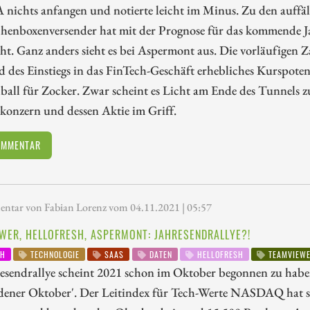
nichts anfangen und notierte leicht im Minus. Zu den auffäl
henboxenversender hat mit der Prognose für das kommende Ja
ht. Ganz anders sieht es bei Aspermont aus. Die vorläufigen
 des Einstiegs in das FinTech-Geschäft erhebliches Kurspoten
lball für Zocker. Zwar scheint es Licht am Ende des Tunnels 
konzern und dessen Aktie im Griff.
OMMENTAR
tar von Fabian Lorenz vom 04.11.2021 | 05:57
WER, HELLOFRESH, ASPERMONT: JAHRESENDRALLYE?!
CH
TECHNOLOGIE
SAAS
DATEN
HELLOFRESH
TEAMVIEW
esendrallye scheint 2021 schon im Oktober begonnen zu habe
ldener Oktober'. Der Leitindex für Tech-Werte NASDAQ hat s