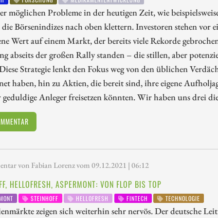
ler möglichen Probleme in der heutigen Zeit, wie beispielswei
die Börsenindizes nach oben klettern. Investoren stehen vor e
ne Wert auf einem Markt, der bereits viele Rekorde gebrochen
ang abseits der großen Rally standen – die stillen, aber potenz
Diese Strategie lenkt den Fokus weg von den üblichen Verdäch
net haben, hin zu Aktien, die bereit sind, ihre eigene Aufholj
 geduldige Anleger freisetzen könnten. Wir haben uns drei di
OMMENTAR
tar von Fabian Lorenz vom 09.12.2021 | 06:12
FF, HELLOFRESH, ASPERMONT: VON FLOP BIS TOP
MONT
STEINHOFF
HELLOFRESH
FINTECH
TECHNOLOGIE
enmärkte zeigen sich weiterhin sehr nervös. Der deutsche L