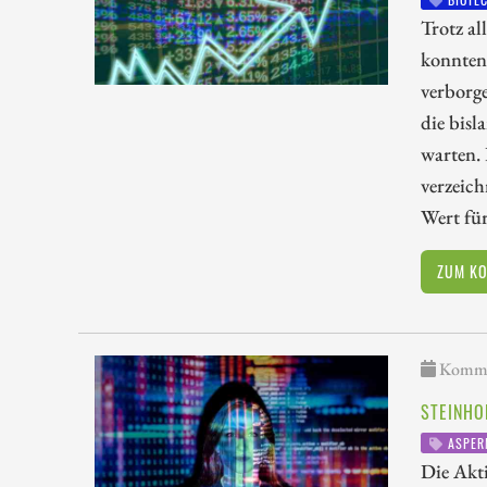
Trotz al
konnten 
verborge
die bisl
warten. 
verzeich
Wert für
ZUM K
Kommen
STEINHO
ASPER
Die Akti