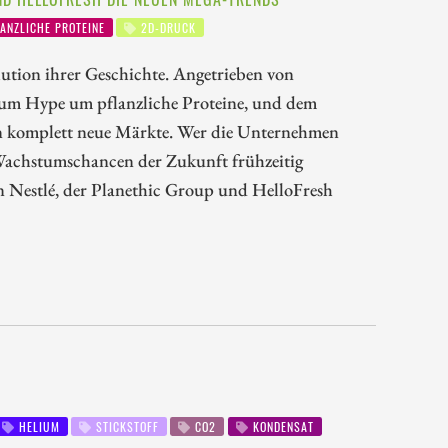
ANZLICHE PROTEINE
2D-DRUCK
olution ihrer Geschichte. Angetrieben von
um Hype um pflanzliche Proteine, und dem
n komplett neue Märkte. Wer die Unternehmen
 Wachstumschancen der Zukunft frühzeitig
on Nestlé, der Planethic Group und HelloFresh
HELIUM
STICKSTOFF
CO2
KONDENSAT