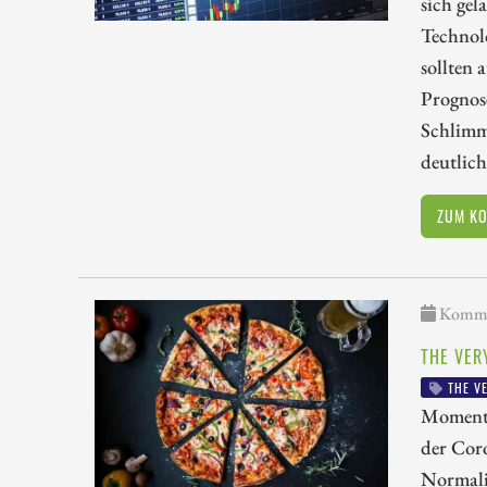
sich ge
Technolo
sollten 
Prognos
Schlimms
deutlich
ZUM K
Kommen
THE VER
THE VE
Momenta
der Coro
Normali