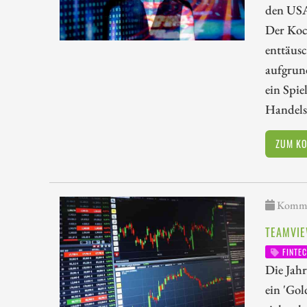
den USA 
Der Koc
enttäusc
aufgrund
ein Spie
Handels
ZUM K
Kommen
TEAMVIE
FINTE
Die Jahr
ein 'Go