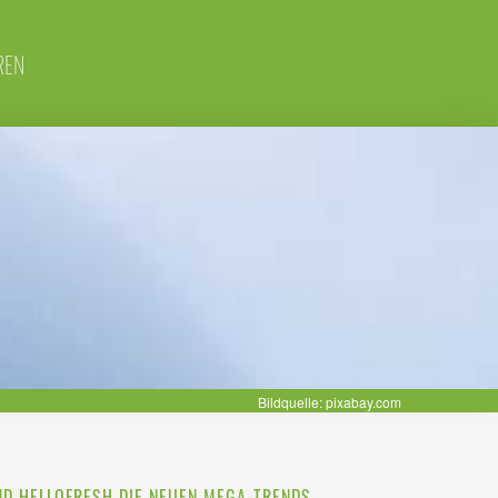
REN
Bildquelle: pixabay.com
ND HELLOFRESH DIE NEUEN MEGA-TRENDS