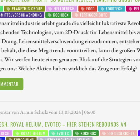
É
PLANETHIC GROUP
HELLOFRESH
FOOD
FOODTECH
PFL
SMITTELVERSCHWENDUNG
KOCHBOX
FERTIGGERICHTE
nsmittelindustrie erlebt gerade die vielleicht lukrativste Rev
chenden Technologien, vom 2D-Druck für Lebensmittel bis z
n Drang, Lebensmittelverschwendung einzudämmen, entstehe
 behält, die diese Megatrends vorantreiben, kann die großen
. Wir werfen heute einen genauen Blick auf die Strategien v
gen uns: Welche Aktien haben wirklich das Zeug zum Erfolg?
OMMENTAR
tar von Armin Schulz vom 13.03.2024 | 06:00
ESH, ROYAL HELIUM, EVOTEC – HIER STEHEN REBOUNDS AN
FRESH
ROYAL HELIUM
EVOTEC
KOCHBOX
FERTIGGERICHTE
CH
FORSCHUNG
MEDIKAMENTENTWICKLUNG