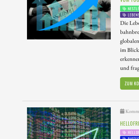
NESTL
LEBEN
Die Lebe
bahnbre
globale
im Blick
erkennen
und fra
ZUM K
Kommen
HELLOFR
HELLO
BIOTE