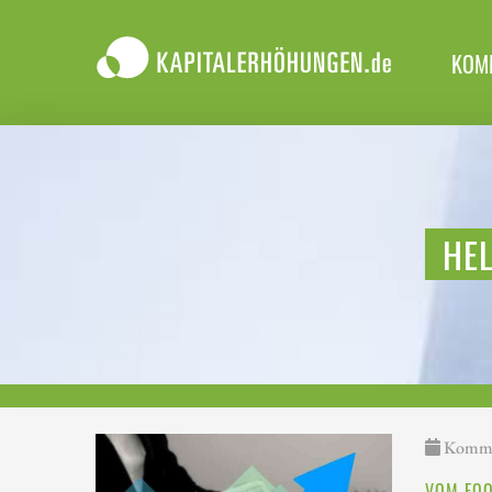
KOM
HE
Kommen
VOM FOO