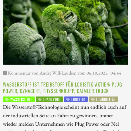
Kommentar von André Will-Laudien vom 06.10.2022 | 04:44
WASSERSTOFF IST TREIBSTOFF FÜR LOGISTIK-AKTIEN: PLUG
POWER, DYNACERT, THYSSENKRUPP, DAIMLER TRUCK
WASSERSTOFF
TRANSPORT
LOGISTIK
E-MOBILITÄT
Die Wasserstoff-Technologie scheint nun endlich auch auf
der industriellen Seite an Fahrt zu gewinnen. Immer
wieder melden Unternehmen wie Plug Power oder Nel