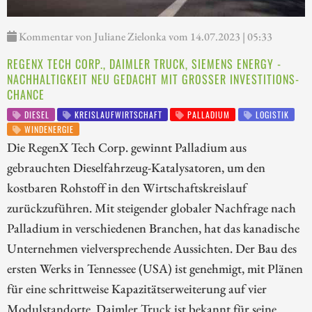
Kommentar von Juliane Zielonka vom 14.07.2023 | 05:33
REGENX TECH CORP., DAIMLER TRUCK, SIEMENS ENERGY -
NACHHALTIGKEIT NEU GEDACHT MIT GROSSER INVESTITIONS-C
HANCE
DIESEL
KREISLAUFWIRTSCHAFT
PALLADIUM
LOGISTIK
WINDENERGIE
Die RegenX Tech Corp. gewinnt Palladium aus
gebrauchten Dieselfahrzeug-Katalysatoren, um den
kostbaren Rohstoff in den Wirtschaftskreislauf
zurückzuführen. Mit steigender globaler Nachfrage nach
Palladium in verschiedenen Branchen, hat das kanadische
Unternehmen vielversprechende Aussichten. Der Bau des
ersten Werks in Tennessee (USA) ist genehmigt, mit Plänen
für eine schrittweise Kapazitätserweiterung auf vier
Modulstandorte. Daimler Truck ist bekannt für seine