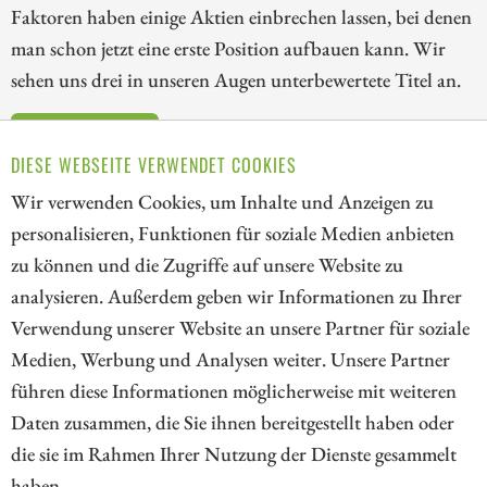
Faktoren haben einige Aktien einbrechen lassen, bei denen
man schon jetzt eine erste Position aufbauen kann. Wir
sehen uns drei in unseren Augen unterbewertete Titel an.
ZUM KOMMENTAR
DIESE WEBSEITE VERWENDET COOKIES
Wir verwenden Cookies, um Inhalte und Anzeigen zu
personalisieren, Funktionen für soziale Medien anbieten
zu können und die Zugriffe auf unsere Website zu
1
2
3
analysieren. Außerdem geben wir Informationen zu Ihrer
Verwendung unserer Website an unsere Partner für soziale
Medien, Werbung und Analysen weiter. Unsere Partner
// kapitalerhoehungen.de - © 2026 - Die Informationsplattform für
führen diese Informationen möglicherweise mit weiteren
Investoren und Unternehmen rund um Kapitalerhöhung, Kapitalmarkt
Daten zusammen, die Sie ihnen bereitgestellt haben oder
und Unternehmensfinanzierung
die sie im Rahmen Ihrer Nutzung der Dienste gesammelt
haben.