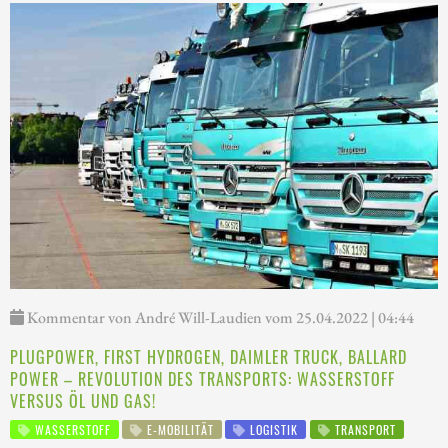
Kommentar von André Will-Laudien vom 25.04.2022 | 04:44
PLUGPOWER, FIRST HYDROGEN, DAIMLER TRUCK, BALLARD
POWER – REVOLUTION DES TRANSPORTS: WASSERSTOFF
VERSUS ÖL UND GAS!
WASSERSTOFF
E-MOBILITÄT
LOGISTIK
TRANSPORT