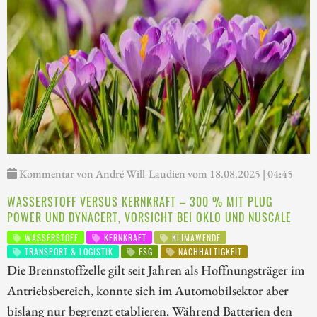
Kommentar von André Will-Laudien vom 18.08.2025 | 04:45
WASSERSTOFF VERSUS KERNKRAFT – 300 % MIT PLUG
POWER UND DYNACERT, VORSICHT BEI OKLO UND NUSCALE
WASSERSTOFF
KERNKRAFT
KLIMAWENDE
TRANSPORT & LOGISTIK
ESG
NACHHALTIGKEIT
Die Brennstoffzelle gilt seit Jahren als Hoffnungsträger im
Antriebsbereich, konnte sich im Automobilsektor aber
bislang nur begrenzt etablieren. Während Batterien den