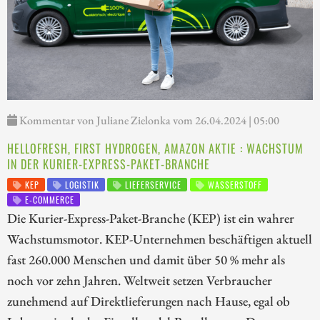
Kommentar von Juliane Zielonka vom 26.04.2024 | 05:00
HELLOFRESH, FIRST HYDROGEN, AMAZON AKTIE : WACHSTUM
IN DER KURIER-EXPRESS-PAKET-BRANCHE
KEP
LOGISTIK
LIEFERSERVICE
WASSERSTOFF
E-COMMERCE
Die Kurier-Express-Paket-Branche (KEP) ist ein wahrer
Wachstumsmotor. KEP-Unternehmen beschäftigen aktuell
fast 260.000 Menschen und damit über 50 % mehr als
noch vor zehn Jahren. Weltweit setzen Verbraucher
zunehmend auf Direktlieferungen nach Hause, egal ob