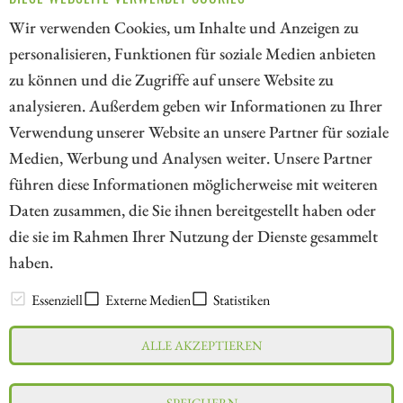
Wir verwenden Cookies, um Inhalte und Anzeigen zu
personalisieren, Funktionen für soziale Medien anbieten
zu können und die Zugriffe auf unsere Website zu
1
analysieren. Außerdem geben wir Informationen zu Ihrer
Verwendung unserer Website an unsere Partner für soziale
Medien, Werbung und Analysen weiter. Unsere Partner
// kapitalerhoehungen.de - © 2026 - Die Informationsplattform für
führen diese Informationen möglicherweise mit weiteren
Investoren und Unternehmen rund um Kapitalerhöhung, Kapitalmarkt
Daten zusammen, die Sie ihnen bereitgestellt haben oder
und Unternehmensfinanzierung
die sie im Rahmen Ihrer Nutzung der Dienste gesammelt
haben.
LEXIKON
Essenziell
Externe Medien
Statistiken
ALLE AKZEPTIEREN
Impressum
Datenschutz
Interessenskonflikt & Risikohinweis
SPEICHERN