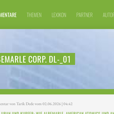
MENTARE
THEMEN
LEXIKON
PARTNER
AUTO
EMARLE CORP. DL-_01
tar von Tarik Dede vom 02.06.2026 | 04:42
, URAN UND KUPFER: WIE ALBEMARLE, AMERICAN ATOMICS UND 