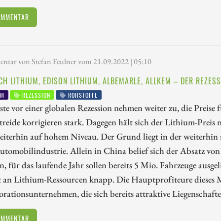
OMMENTAR
tar von Stefan Feulner vom 21.09.2022 | 05:10
CH LITHIUM, EDISON LITHIUM, ALBEMARLE, ALLKEM – DER REZES
UM
REZESSION
ROHSTOFFE
te vor einer globalen Rezession nehmen weiter zu, die Preise
reide korrigieren stark. Dagegen hält sich der Lithium-Preis
eiterhin auf hohem Niveau. Der Grund liegt in der weiterhin 
utomobilindustrie. Allein in China belief sich der Absatz von
n, für das laufende Jahr sollen bereits 5 Mio. Fahrzeuge ausge
 an Lithium-Ressourcen knapp. Die Hauptprofiteure dieses 
orationsunternehmen, die sich bereits attraktive Liegenschaft
OMMENTAR