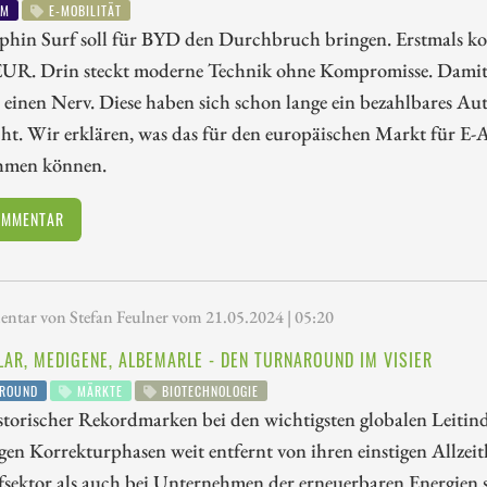
UM
E-MOBILITÄT
hin Surf soll für BYD den Durchbruch bringen. Erstmals kost
EUR. Drin steckt moderne Technik ohne Kompromisse. Damit 
einen Nerv. Diese haben sich schon lange ein bezahlbares Aut
t. Wir erklären, was das für den europäischen Markt für E-
hmen können.
OMMENTAR
tar von Stefan Feulner vom 21.05.2024 | 05:20
LAR, MEDIGENE, ALBEMARLE - DEN TURNAROUND IM VISIER
ROUND
MÄRKTE
BIOTECHNOLOGIE
storischer Rekordmarken bei den wichtigsten globalen Leitin
gen Korrekturphasen weit entfernt von ihren einstigen Allzei
sektor als auch bei Unternehmen der erneuerbaren Energien so