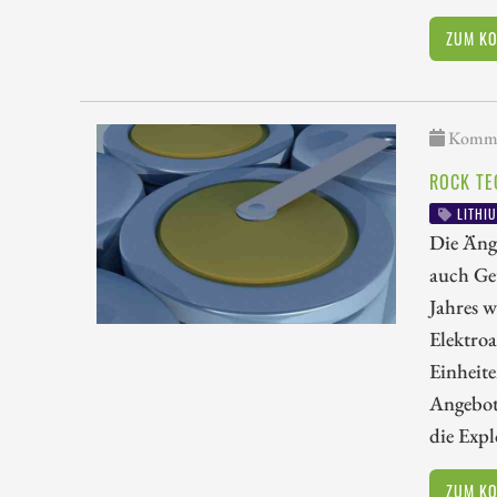
ZUM K
Kommen
ROCK TE
LITHI
Die Ängs
auch Get
Jahres w
Elektroa
Einheite
Angebot
die Expl
ZUM K