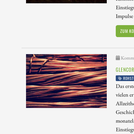
Einstie
Impulse
ZUM K
Kommen
GLENCOR
ROHST
Das erst
vielen e
Allzeith
Geschic
monatel
Einstieg