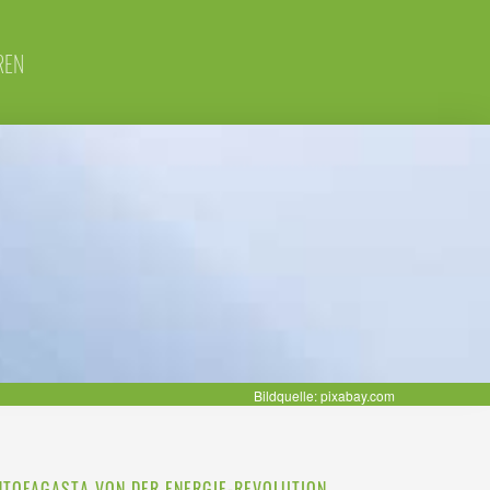
REN
Bildquelle: pixabay.com
ANTOFAGASTA VON DER ENERGIE-REVOLUTION