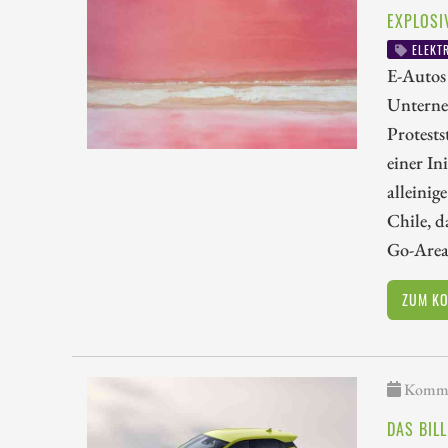
EXPLOSI
ELEKTR
E-Autos 
Unterne
Protest
einer In
alleinig
Chile, 
Go-Area.
ZUM K
Kommen
DAS BIL