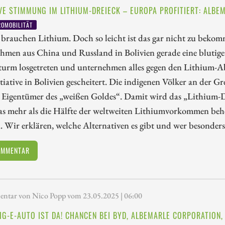
VE STIMMUNG IM LITHIUM-DREIECK – EUROPA PROFITIERT: ALBE
OMOBILITÄT
brauchen Lithium. Doch so leicht ist das gar nicht zu bekomm
hmen aus China und Russland in Bolivien gerade eine blutige
sturm losgetreten und unternehmen alles gegen den Lithium-
itiative in Bolivien gescheitert. Die indigenen Völker an der G
e Eigentümer des „weißen Goldes“. Damit wird das „Lithium-
das mehr als die Hälfte der weltweiten Lithiumvorkommen b
 Wir erklären, welche Alternativen es gibt und wer besonders
OMMENTAR
tar von Nico Popp vom 23.05.2025 | 06:00
LIG-E-AUTO IST DA! CHANCEN BEI BYD, ALBEMARLE CORPORATION