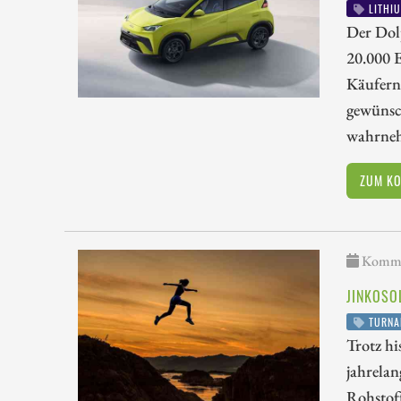
LITHI
Der Dolp
20.000 
Käufern 
gewünsch
wahrne
ZUM K
Kommen
JINKOSO
TURNA
Trotz hi
jahrelan
Rohstoff