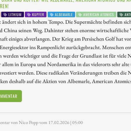
REN!
LITHIUM
KUPFER
ALBEMARLE
AMERICAN ATOMICS
ANT
t ändert sich in hohem Tempo. Die Supermächte befinden sic
 China seinen Weg. Dahinter stehen enorme wirtschaftliche
haft einiges abverlangen. Der Krieg am Persischen Golf hat vor
 Energiesektor ins Rampenlicht zurückgebracht. Menschen ent
n werden wichtiger und die Frage der Grundlast ist für viele
r allem in Europa und Nordamerika in das vielerorts sehr a
nvestiert werden. Diese radikalen Veränderungen treiben di
cken deshalb auf die Aktien von Albemarle, American Atomic
OMMENTAR
tar von Nico Popp vom 17.02.2026 | 05:00