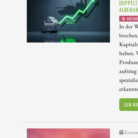
DOPPELT
ALBEMAR
ANTIM
In der W
brechen,
Kapital
halten. 
Produze
aufstieg
speziali
erkannte
ZUM K
Kommen