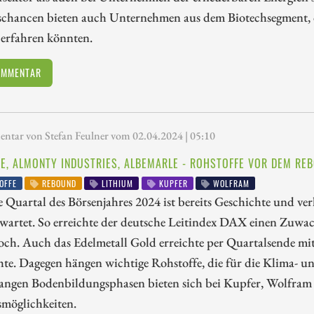
gschancen bieten auch Unternehmen aus dem Biotechsegment, 
 erfahren könnten.
OMMENTAR
tar von Stefan Feulner vom 02.04.2024 | 05:10
E, ALMONTY INDUSTRIES, ALBEMARLE - ROHSTOFFE VOR DEM RE
OFFE
REBOUND
LITHIUM
KUPFER
WOLFRAM
e Quartal des Börsenjahres 2024 ist bereits Geschichte und verl
rwartet. So erreichte der deutsche Leitindex DAX einen Zuwa
och. Auch das Edelmetall Gold erreichte per Quartalsende mi
hte. Dagegen hängen wichtige Rohstoffe, die für die Klima- 
angen Bodenbildungsphasen bieten sich bei Kupfer, Wolfram 
smöglichkeiten.