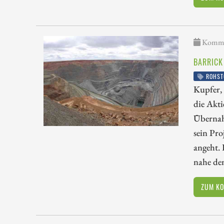
Kommen
BARRICK
ROHST
Kupfer, 
die Akt
Übernahm
sein Pro
angeht. 
nahe de
ZUM K