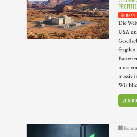
PROFITIE
URAN
Die Wel
USA und
Gesellsc
fragilen
Batterie
muss vo
massiv i
Wir bli
ZUM K
Kommen