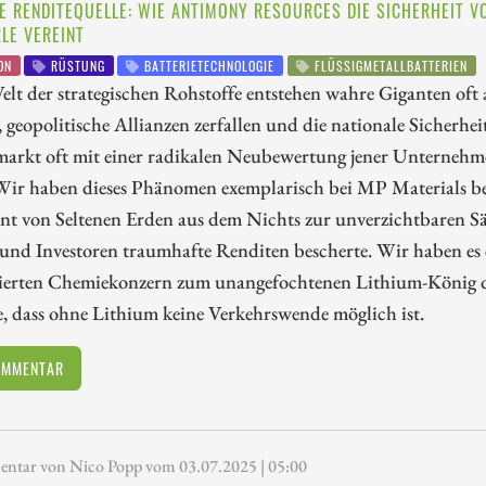
E RENDITEQUELLE: WIE ANTIMONY RESOURCES DIE SICHERHEIT V
LE VEREINT
ON
RÜSTUNG
BATTERIETECHNOLOGIE
FLÜSSIGMETALLBATTERIEN
elt der strategischen Rohstoffe entstehen wahre Giganten oft
 geopolitische Allianzen zerfallen und die nationale Sicherheit
markt oft mit einer radikalen Neubewertung jener Unternehme
Wir haben dieses Phänomen exemplarisch bei MP Materials beob
nt von Seltenen Erden aus dem Nichts zur unverzichtbaren Sä
 und Investoren traumhafte Renditen bescherte. Wir haben es 
sierten Chemiekonzern zum unangefochtenen Lithium-König de
, dass ohne Lithium keine Verkehrswende möglich ist.
OMMENTAR
tar von Nico Popp vom 03.07.2025 | 05:00