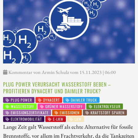
Kommentar von Armin Schulz vom 15.11.2023 | 06:00
PLUG POWER VERURSACHT WASSERSTOFF BEBEN –
PROFITIEREN DYNACERT UND DAIMLER TRUCK?
PLUG POWER
DYNACERT
DAIMLER TRUCK
WASSERSTOFF
GRÜNER WASSERSTOFF
ELEKTROLYSEUR
EMISSIONSZERTIFIKATE
EMISSIONEN
KRAFTSTOFF SPAREN
ELEKTROMOBILITÄT
E-LKW
LKW
Lange Zeit galt Wasserstoff als echte Alternative für fossile
Brennstoffe, vor allem im Frachtverkehr, da die Tankzeiten