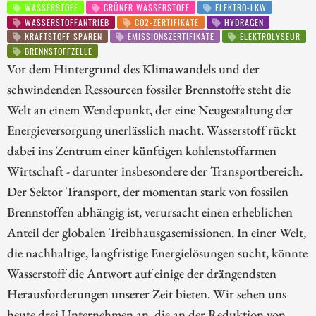
WASSERSTOFF
GRÜNER WASSERSTOFF
ELEKTRO-LKW
WASSERSTOFFANTRIEB
CO2-ZERTIFIKATE
HYDRAGEN
KRAFTSTOFF SPAREN
EMISSIONSZERTIFIKATE
ELEKTROLYSEUR
BRENNSTOFFZELLE
Vor dem Hintergrund des Klimawandels und der
schwindenden Ressourcen fossiler Brennstoffe steht die
Welt an einem Wendepunkt, der eine Neugestaltung der
Energieversorgung unerlässlich macht. Wasserstoff rückt
dabei ins Zentrum einer künftigen kohlenstoffarmen
Wirtschaft - darunter insbesondere der Transportbereich.
Der Sektor Transport, der momentan stark von fossilen
Brennstoffen abhängig ist, verursacht einen erheblichen
Anteil der globalen Treibhausgasemissionen. In einer Welt,
die nachhaltige, langfristige Energielösungen sucht, könnte
Wasserstoff die Antwort auf einige der drängendsten
Herausforderungen unserer Zeit bieten. Wir sehen uns
heute drei Unternehmen an, die an der Reduktion von