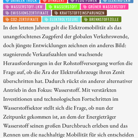
DAIMLER TRUCK
DYNACERT
PLUG POWER
ELEKTRO-LKW
WASSERSTOFF-LKW
WASSERSTOFF
GRÜNER WASSERSTOFF
EMISSIONSZERTIFIKATE
KRAFTSTOFFEINSPARUNGEN
CO2-ZERTIFIKATE
ELEKTROLYSEURE
BRENNSTOFFZELLE
In den letzten Jahren galt die Elektromobilität als das
unangefochtenes Zugpferd der globalen Verkehrswende,
doch jüngste Entwicklungen zeichnen ein anderes Bild:
stagnierende Verkaufszahlen und wachsende
Herausforderungen in der Rohstoffversorgung werfen die
Frage auf, ob die Ära der Elektrofahrzeuge ihren Zenit
überschritten hat. Dadurch rückt ein anderer alternativer
Antrieb in den Fokus: Wasserstoff. Mit verstärkten
Investitionen und technologischen Fortschritten im
Wasserstoffsektor stellt sich die Frage, ob nun der
Zeitpunkt gekommen ist, an dem der Energieträger
Wasserstoff seinen großen Durchbruch erleben und das
Rennen um die nachhaltige Mobilität für sich entscheiden