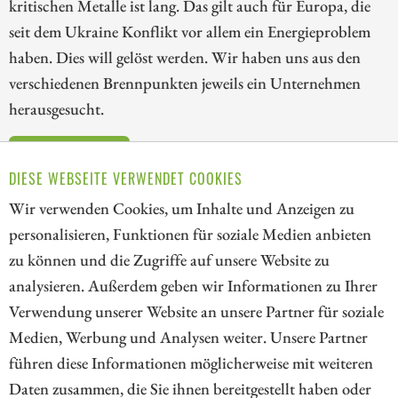
kritischen Metalle ist lang. Das gilt auch für Europa, die
seit dem Ukraine Konflikt vor allem ein Energieproblem
haben. Dies will gelöst werden. Wir haben uns aus den
verschiedenen Brennpunkten jeweils ein Unternehmen
herausgesucht.
ZUM KOMMENTAR
DIESE WEBSEITE VERWENDET COOKIES
Wir verwenden Cookies, um Inhalte und Anzeigen zu
personalisieren, Funktionen für soziale Medien anbieten
zu können und die Zugriffe auf unsere Website zu
1
2
3
4
5
analysieren. Außerdem geben wir Informationen zu Ihrer
Verwendung unserer Website an unsere Partner für soziale
Medien, Werbung und Analysen weiter. Unsere Partner
// kapitalerhoehungen.de - © 2026 - Die Informationsplattform für
führen diese Informationen möglicherweise mit weiteren
Investoren und Unternehmen rund um Kapitalerhöhung, Kapitalmarkt
Daten zusammen, die Sie ihnen bereitgestellt haben oder
und Unternehmensfinanzierung