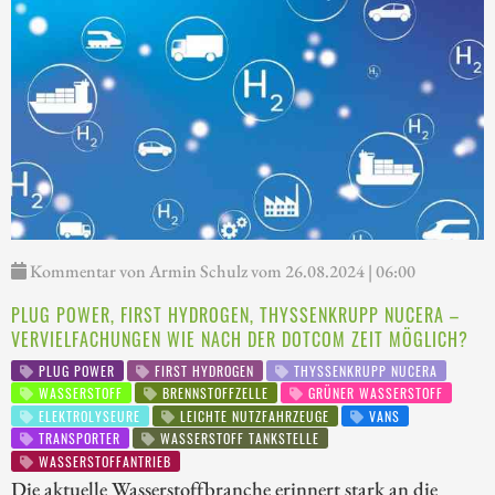
Kommentar von Armin Schulz vom 26.08.2024 | 06:00
PLUG POWER, FIRST HYDROGEN, THYSSENKRUPP NUCERA –
VERVIELFACHUNGEN WIE NACH DER DOTCOM ZEIT MÖGLICH?
PLUG POWER
FIRST HYDROGEN
THYSSENKRUPP NUCERA
WASSERSTOFF
BRENNSTOFFZELLE
GRÜNER WASSERSTOFF
ELEKTROLYSEURE
LEICHTE NUTZFAHRZEUGE
VANS
TRANSPORTER
WASSERSTOFF TANKSTELLE
WASSERSTOFFANTRIEB
Die aktuelle Wasserstoffbranche erinnert stark an die