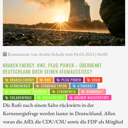
Kommentar von Armin Schulz vom 04.03.2024 | 06:00
KRAKEN ENERGY, RWE, PLUG POWER – ÜBERDENKT
DEUTSCHLAND DOCH SEINEN ATOMAUSSTIEG?
KRAKEN ENERGY
RWE
PLUG POWER
URAN
ATOMENERGIE
ATOMKRAFTWERK
ATOMKRAFT
ERNEUERBARE ENERGIEN
STROMPREIS
WINDKRAFT
SOLARENERGIE
WASSERSTOFF
GRÜNER WASSERSTOFF
Die Rufe nach einem Salto rückwärts in der
Kernenergiefrage werden lauter in Deutschland. Allen
voran die AfD, die CDU/CSU sowie die FDP als Mitglied