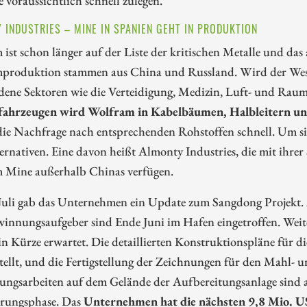
 INDUSTRIES – MINE IN SPANIEN GEHT IN PRODUKTION
ist schon länger auf der Liste der kritischen Metalle und da
produktion stammen aus China und Russland. Wird der Westen
dene Sektoren wie die Verteidigung, Medizin, Luft- und Rau
fahrzeugen wird Wolfram in Kabelbäumen, Halbleitern un
ie Nachfrage nach entsprechenden Rohstoffen schnell. Um sic
rnativen. Eine davon heißt Almonty Industries, die mit ihre
 Mine außerhalb Chinas verfügen.
Juli gab das Unternehmen ein Update zum Sangdong Projekt.
nnungsaufgeber sind Ende Juni im Hafen eingetroffen. Weiter
n Kürze erwartet. Die detaillierten Konstruktionspläne für d
stellt, und die Fertigstellung der Zeichnungen für den Mahl- u
ungsarbeiten auf dem Gelände der Aufbereitungsanlage sind a
erungsphase. Das
Unternehmen hat die nächsten 9,8 Mio. 