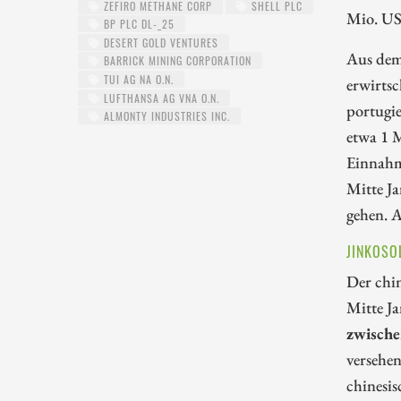
ZEFIRO METHANE CORP
SHELL PLC
Mio. US
BP PLC DL-_25
DESERT GOLD VENTURES
Aus dem
BARRICK MINING CORPORATION
TUI AG NA O.N.
erwirtsc
LUFTHANSA AG VNA O.N.
portugi
ALMONTY INDUSTRIES INC.
etwa 1 M
Einnahm
Mitte Ja
gehen. A
JINKOSO
Der chin
Mitte Ja
zwische
versehe
chinesis