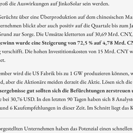
 groß die Auswirkungen auf JinkoSolar sein werden.
Gerüchte über eine Überproduktion auf dem chinesischen Mark
rnehmen blickt aber auch positiv auf die Quartale bis zum J
rund zur Sorge. Die Umsätze kletterten auf 30,69 Mrd. CNY, 
ewinn wurde eine Steigerung von 72,5 % auf 4,78 Mrd. CN
 verschifft. Die hohen Investitionskosten von 15 Mrd. CNY w
et.
ember wird die US Fabrik bis zu 1 GW produzieren können, wa
nd, aber die Aktionäre meiden derzeit die Aktie. Lösen sich 
sergebnisse gut sollten sich die Befürchtungen zerstreuen 
e bei 30,76 USD. In den letzten 90 Tagen haben sich 8 Analys
und 6 Kaufempfehlungen in dieser Zeit. Im Schnitt liegt das 
orgestellten Unternehmen haben das Potenzial einen schnell