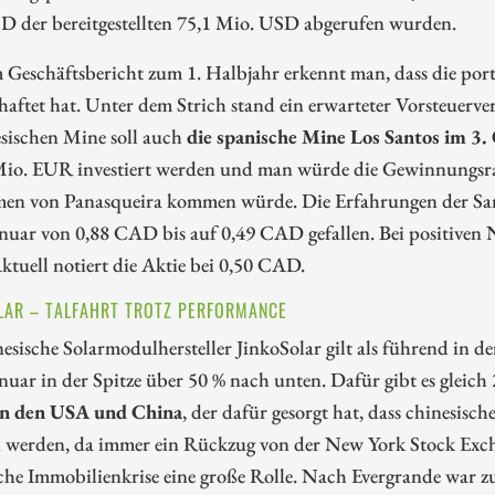
D der bereitgestellten 75,1 Mio. USD abgerufen wurden.
 Geschäftsbericht zum 1. Halbjahr erkennt man, dass die por
haftet hat. Unter dem Strich stand ein erwarteter Vorsteuerv
esischen Mine soll auch
die spanische Mine Los Santos im 3.
io. EUR investiert werden und man würde die Gewinnungsrate
en von Panasqueira kommen würde. Die Erfahrungen der Sangdo
nuar von 0,88 CAD bis auf 0,49 CAD gefallen. Bei positiven 
ktuell notiert die Aktie bei 0,50 CAD.
LAR – TALFAHRT TROTZ PERFORMANCE
esische Solarmodulhersteller JinkoSolar gilt als führend in de
nuar in der Spitze über 50 % nach unten. Dafür gibt es gleich
n den USA und China
, der dafür gesorgt hat, dass chinesis
n werden, da immer ein Rückzug von der New York Stock Excha
che Immobilienkrise eine große Rolle. Nach Evergrande war z