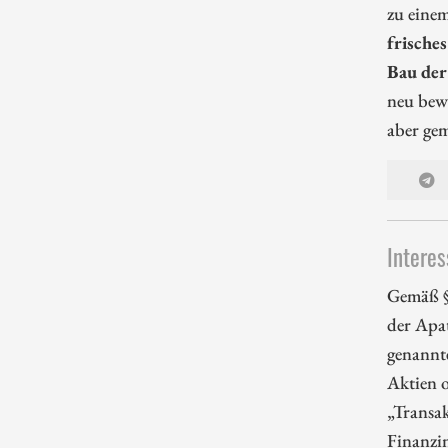
zu eine
frische
Bau der
neu bew
aber ge
Interes
Gemäß §
der Apa
genannt
Aktien 
„Transak
Finanzi