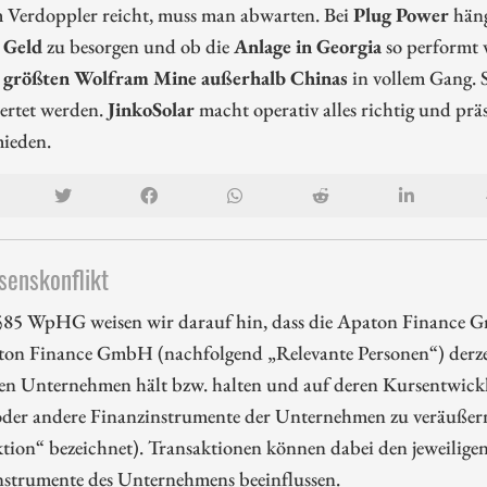
m Verdoppler reicht, muss man abwarten. Bei
Plug Power
häng
s Geld
zu besorgen und ob die
Anlage in Georgia
so performt 
 größten Wolfram Mine außerhalb Chinas
in vollem Gang. S
ertet werden.
JinkoSolar
macht operativ alles richtig und prä
mieden.
senskonflikt
85 WpHG weisen wir darauf hin, dass die Apaton Finance G
ton Finance GmbH (nachfolgend „Relevante Personen“) derzei
en Unternehmen hält bzw. halten und auf deren Kursentwicklu
oder andere Finanzinstrumente der Unternehmen zu veräußern 
tion“ bezeichnet). Transaktionen können dabei den jeweiligen
nstrumente des Unternehmens beeinflussen.