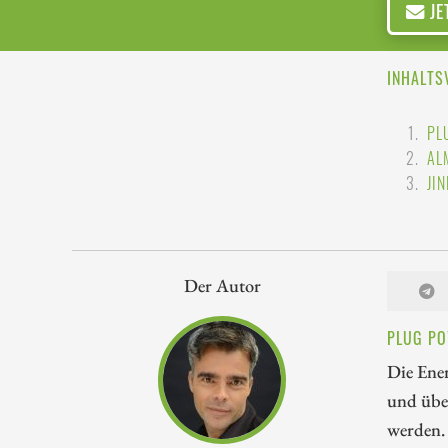
JE
INHALTS
PL
AL
JI
Der Autor
PLUG PO
Die Ener
und über
werden. 