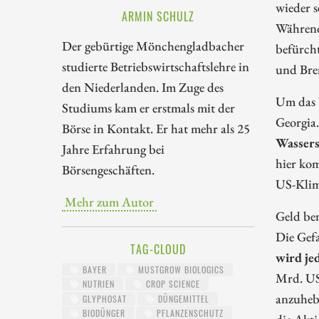
wieder s
ARMIN SCHULZ
Während 
Der gebürtige Mönchengladbacher
befürch
studierte Betriebswirtschaftslehre in
und Bren
den Niederlanden. Im Zuge des
Um das 
Studiums kam er erstmals mit der
Georgia.
Börse in Kontakt. Er hat mehr als 25
Wassers
Jahre Erfahrung bei
hier ko
Börsengeschäften.
US-Klim
Mehr zum Autor
Geld be
Die Gefa
TAG-CLOUD
wird je
BAYER
MUSTGROW BIOLOGICS
Mrd. US
NUTRIEN
CROP SCIENCE
anzuhebe
GLYPHOSAT
DÜNGEMITTEL
BIODÜNGER
PFLANZENSCHUTZ
die Akti