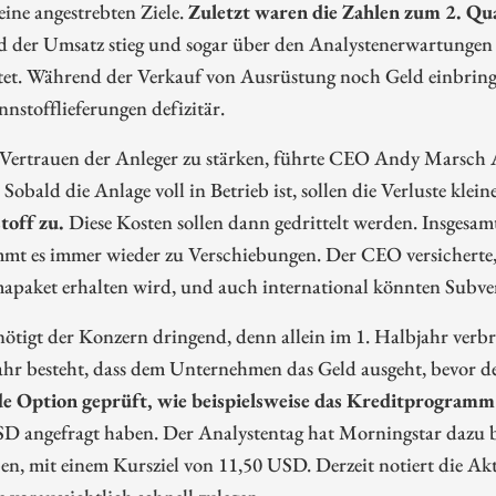
eine angestrebten Ziele.
Zuletzt waren die Zahlen zum 2. Qua
der Umsatz stieg und sogar über den Analystenerwartungen la
tet. Während der Verkauf von Ausrüstung noch Geld einbring
nstofflieferungen defizitär.
Vertrauen der Anleger zu stärken, führte CEO Andy Marsch A
 Sobald die Anlage voll in Betrieb ist, sollen die Verluste klei
toff zu.
Diese Kosten sollen dann gedrittelt werden. Insgesam
mmt es immer wieder zu Verschiebungen. Der CEO versicherte
apaket erhalten wird, und auch international könnten Subve
nötigt der Konzern dringend, denn allein im 1. Halbjahr ver
hr besteht, dass dem Unternehmen das Geld ausgeht, bevor de
de Option geprüft, wie beispielsweise das Kreditprogramm
D angefragt haben. Der Analystentag hat Morningstar dazu b
n, mit einem Kursziel von 11,50 USD. Derzeit notiert die A
e voraussichtlich schnell zulegen.