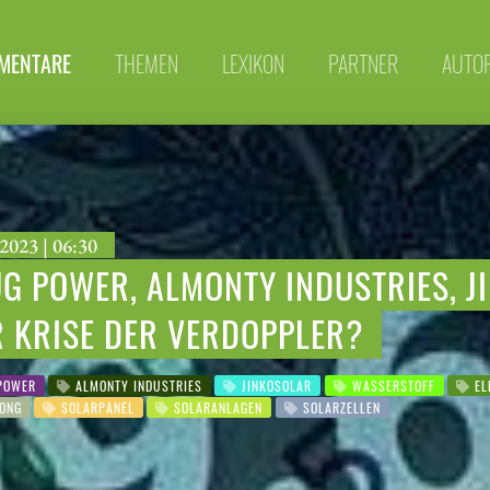
MENTARE
THEMEN
LEXIKON
PARTNER
AUTO
2023 | 06:30
UG POWER, ALMONTY INDUSTRIES, 
R KRISE DER VERDOPPLER?
POWER
ALMONTY INDUSTRIES
JINKOSOLAR
WASSERSTOFF
EL
ONG
SOLARPANEL
SOLARANLAGEN
SOLARZELLEN