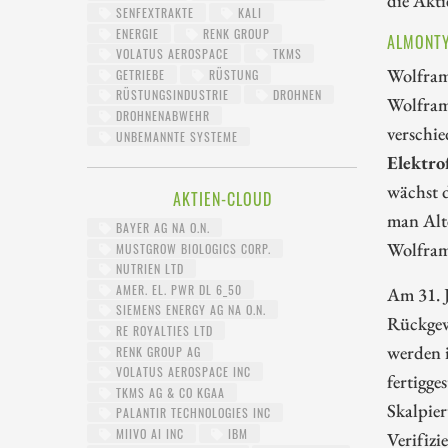
SENFEXTRAKTE
KALI
ENERGIE
RENK GROUP
ALMONTY
VOLATUS AEROSPACE
TKMS
Wolfram 
GETRIEBE
RÜSTUNG
RÜSTUNGSINDUSTRIE
DROHNEN
Wolfram
DROHNENABWEHR
verschie
UNBEMANNTE SYSTEME
Elektro
wächst d
AKTIEN-CLOUD
man Alte
BAYER AG NA O.N.
Wolfram
MUSTGROW BIOLOGICS CORP.
NUTRIEN LTD
AMER. EL. PWR DL 6_50
Am 31. 
SIEMENS ENERGY AG NA O.N.
Rückgewi
RE ROYALTIES LTD
werden i
RENK GROUP AG
VOLATUS AEROSPACE INC
fertigge
TKMS AG & CO KGAA
Skalpier
PALANTIR TECHNOLOGIES INC
MIIVO AI INC
IBM
Verifizi