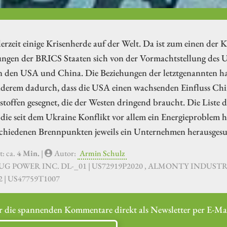
derzeit einige Krisenherde auf der Welt. Da ist zum einen der
ngen der BRICS Staaten sich von der Vormachtstellung des US
 den USA und China. Die Beziehungen der letztgenannten habe
nderem dadurch, dass die USA einen wachsenden Einfluss Chin
toffen gesegnet, die der Westen dringend braucht. Die Liste de
die seit dem Ukraine Konflikt vor allem ein Energieproblem h
schiedenen Brennpunkten jeweils ein Unternehmen herausgesu
t: ca.
4 Min.
|
Autor:
Armin Schulz
LUG POWER INC. DL-_01 | US72919P2020 , ALMONTY INDUSTRI
2 | US47759T1007
r die spannenden Kommentare direkt als Newsletter per E-Mai