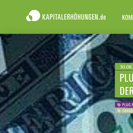
KOM
30.08.
PL
DE
PLUG 
SANGD