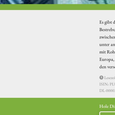
Es gibt 
Bestrebu
zwischen
unter a
mit Rohs
Europa, 
den ver
Lesezei
ISIN: P
DL-0000
Hole Di