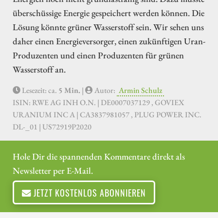
überschüssige Energie gespeichert werden können. Die
Lösung könnte grüner Wasserstoff sein. Wir sehen uns
daher einen Energieversorger, einen zukünftigen Uran-
Produzenten und einen Produzenten für grünen
Wasserstoff an.
Lesezeit: ca.
5 Min.
|
Autor:
Armin Schulz
ISIN: RWE AG INH O.N. | DE0007037129 , GOVIEX
URANIUM INC A | CA3837981057 , PLUG POWER INC.
DL-_01 | US72919P2020
Hole Dir die spannenden Kommentare direkt als
Newsletter per E-Mail.
JETZT KOSTENLOS ABONNIEREN