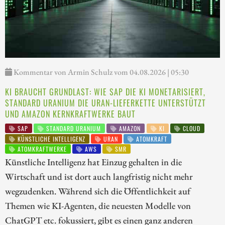
Kommentar von Armin Schulz vom 04.08.2026 | 05:30
KI BRAUCHT GRUNDLAST: WIE SAP DIE KI MONETARISIERT,
STANDARD URANIUM DIE URAN-LIEFERKETTE UNTERSTÜTZT
UND AMAZON KERNKRAFTWERKE BAUT
SAP
STANDARD URANIUM
AMAZON
KI
CLOUD
KÜNSTLICHE INTELLIGENZ
URAN
ATOMKRAFT
ATOMKRAFTWERKE
AWS
SMR
Künstliche Intelligenz hat Einzug gehalten in die
Wirtschaft und ist dort auch langfristig nicht mehr
wegzudenken. Während sich die Öffentlichkeit auf
Themen wie KI-Agenten, die neuesten Modelle von
ChatGPT etc. fokussiert, gibt es einen ganz anderen