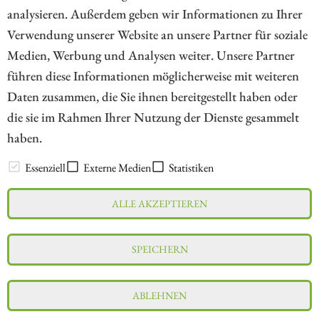
analysieren. Außerdem geben wir Informationen zu Ihrer
Verwendung unserer Website an unsere Partner für soziale
Medien, Werbung und Analysen weiter. Unsere Partner
// kapitalerhoehungen.de - © 2026 - Die Informationsplattform für
führen diese Informationen möglicherweise mit weiteren
Investoren und Unternehmen rund um Kapitalerhöhung, Kapitalmarkt
Daten zusammen, die Sie ihnen bereitgestellt haben oder
und Unternehmensfinanzierung
die sie im Rahmen Ihrer Nutzung der Dienste gesammelt
haben.
LEXIKON
Essenziell
Externe Medien
Statistiken
ALLE AKZEPTIEREN
Impressum
Datenschutz
Interessenskonflikt & Risikohinweis
SPEICHERN
Nutzungsbedingungen
Cookie-Einstellungen
ABLEHNEN