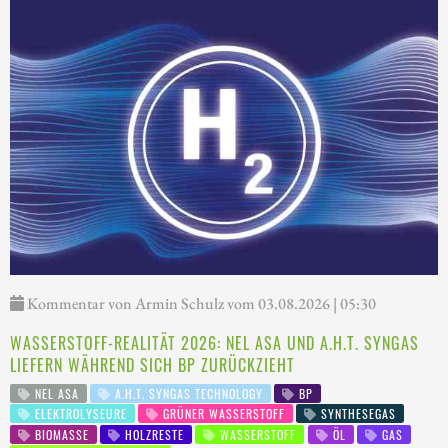
Kommentar von Armin Schulz vom 03.08.2026 | 05:30
WASSERSTOFF-REALITÄT 2026: NEL ASA UND A.H.T. SYNGAS
LIEFERN WÄHREND SICH BP ZURÜCKZIEHT
NEL ASA
A.H.T. SYNGAS TECHNOLOGY
BP
ELEKTROLYSEURE
GRÜNER WASSERSTOFF
SYNTHESEGAS
BIOMASSE
HOLZRESTE
WASSERSTOFF
ÖL
GAS