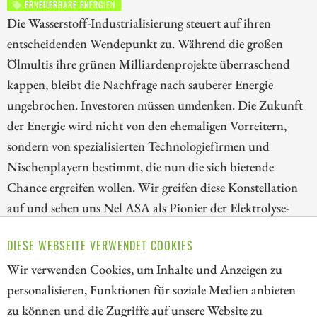
ERNEUERBARE ENERGIEN
Die Wasserstoff-Industrialisierung steuert auf ihren
entscheidenden Wendepunkt zu. Während die großen
Ölmultis ihre grünen Milliardenprojekte überraschend
kappen, bleibt die Nachfrage nach sauberer Energie
ungebrochen. Investoren müssen umdenken. Die Zukunft
der Energie wird nicht von den ehemaligen Vorreitern,
sondern von spezialisierten Technologiefirmen und
Nischenplayern bestimmt, die nun die sich bietende
Chance ergreifen wollen. Wir greifen diese Konstellation
auf und sehen uns Nel ASA als Pionier der Elektrolyse-
Technik, A.H.T. Syngas als kreativen Nischenanbieter für
DIESE WEBSEITE VERWENDET COOKIES
dezentrale Wasserstofflösungen und BP als den
Wir verwenden Cookies, um Inhalte und Anzeigen zu
zurückrudernden Energieriesen genauer an.
personalisieren, Funktionen für soziale Medien anbieten
ZUM KOMMENTAR
zu können und die Zugriffe auf unsere Website zu