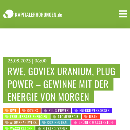
25.09.2023 | 06:00
RWE, GOVIEX URANIUM, PLUG
POWER – GEWINNE MIT DER
ENERGIE VON MORGEN
RWE
GOVIEX
PLUG POWER
ENERGIEVERSORGER
ERNEUERBARE ENERGIEN
ATOMENERGIE
URAN
ATOMKRAFTWERK
CO2 NEUTRAL
GRÜNER WASSERSTOFF
WASSERSTOFF
ELEKTROLYSEUR