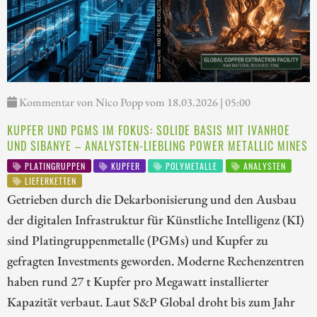
Kommentar von Nico Popp vom 18.03.2026 | 05:00
KUPFER UND PGMS IM FOKUS: SOLIDE BASIS MIT IVANHOE
UND SIBANYE – ANALYSTEN-LIEBLING POWER METALLIC MINES
PLATINGRUPPEN
KUPFER
POLYMETALLE
ANALYSTEN
LIEFERKETTEN
Getrieben durch die Dekarbonisierung und den Ausbau
der digitalen Infrastruktur für Künstliche Intelligenz (KI)
sind Platingruppenmetalle (PGMs) und Kupfer zu
gefragten Investments geworden. Moderne Rechenzentren
haben rund 27 t Kupfer pro Megawatt installierter
Kapazität verbaut. Laut S&P Global droht bis zum Jahr