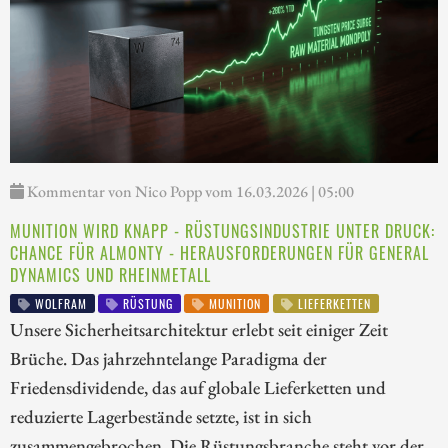
Kommentar von Nico Popp vom 16.03.2026 | 05:00
MUNITION WIRD KNAPP - RÜSTUNGSINDUSTRIE UNTER DRUCK:
CHANCE FÜR ALMONTY - HERAUSFORDERUNGEN FÜR GENERAL
DYNAMICS UND RHEINMETALL
WOLFRAM
RÜSTUNG
MUNITION
LIEFERKETTEN
Unsere Sicherheitsarchitektur erlebt seit einiger Zeit
Brüche. Das jahrzehntelange Paradigma der
Friedensdividende, das auf globale Lieferketten und
reduzierte Lagerbestände setzte, ist in sich
zusammengebrochen. Die Rüstungsbranche steht vor der