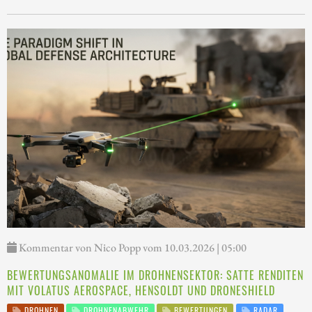
Kommentar von Nico Popp vom 10.03.2026 | 05:00
BEWERTUNGSANOMALIE IM DROHNENSEKTOR: SATTE RENDITEN
MIT VOLATUS AEROSPACE, HENSOLDT UND DRONESHIELD
DROHNEN
DROHNENABWEHR
BEWERTUNGEN
RADAR