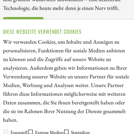
Technologie, die heute mehr denn je einen Nerv trifft.
ZUM KOMMENTAR
DIESE WEBSEITE VERWENDET COOKIES
Wir verwenden Cookies, um Inhalte und Anzeigen zu
personalisieren, Funktionen für soziale Medien anbieten
zu können und die Zugriffe auf unsere Website zu
4
5
6
7
8
9
10
11
analysieren. Außerdem geben wir Informationen zu Ihrer
Verwendung unserer Website an unsere Partner für soziale
Medien, Werbung und Analysen weiter. Unsere Partner
// kapitalerhoehungen.de - © 2026 - Die Informationsplattform für
führen diese Informationen möglicherweise mit weiteren
Investoren und Unternehmen rund um Kapitalerhöhung, Kapitalmarkt
Daten zusammen, die Sie ihnen bereitgestellt haben oder
und Unternehmensfinanzierung
die sie im Rahmen Ihrer Nutzung der Dienste gesammelt
haben.
LEXIKON
Essenziell
Externe Medien
Statistiken