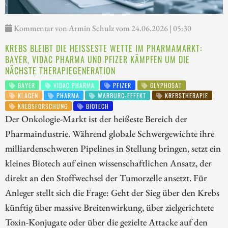
Kommentar von Armin Schulz vom 24.06.2026 | 05:30
KREBS BLEIBT DIE HEISSESTE WETTE IM PHARMAMARKT: B
AYER, VIDAC PHARMA UND PFIZER KÄMPFEN UM DIE N
ÄCHSTE THERAPIEGENERATION
BAYER
VIDAC PHARMA
PFIZER
GLYPHOSAT
KLAGEN
PHARMA
WARBURG-EFFEKT
KREBSTHERAPIE
KREBSFORSCHUNG
BIOTECH
Der Onkologie-Markt ist der heißeste Bereich der
Pharmaindustrie. Während globale Schwergewichte ihre
milliardenschweren Pipelines in Stellung bringen, setzt ein
kleines Biotech auf einen wissenschaftlichen Ansatz, der
direkt an den Stoffwechsel der Tumorzelle ansetzt. Für
Anleger stellt sich die Frage: Geht der Sieg über den Krebs
künftig über massive Breitenwirkung, über zielgerichtete
Toxin-Konjugate oder über die gezielte Attacke auf den