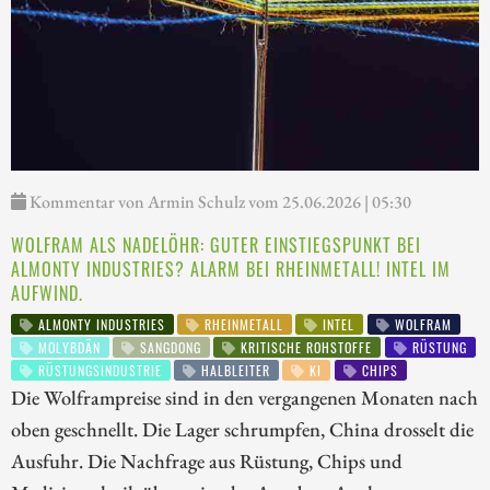
Kommentar von Armin Schulz vom 25.06.2026 | 05:30
WOLFRAM ALS NADELÖHR: GUTER EINSTIEGSPUNKT BEI
ALMONTY INDUSTRIES? ALARM BEI RHEINMETALL! INTEL IM
AUFWIND.
ALMONTY INDUSTRIES
RHEINMETALL
INTEL
WOLFRAM
MOLYBDÄN
SANGDONG
KRITISCHE ROHSTOFFE
RÜSTUNG
RÜSTUNGSINDUSTRIE
HALBLEITER
KI
CHIPS
Die Wolframpreise sind in den vergangenen Monaten nach
oben geschnellt. Die Lager schrumpfen, China drosselt die
Ausfuhr. Die Nachfrage aus Rüstung, Chips und