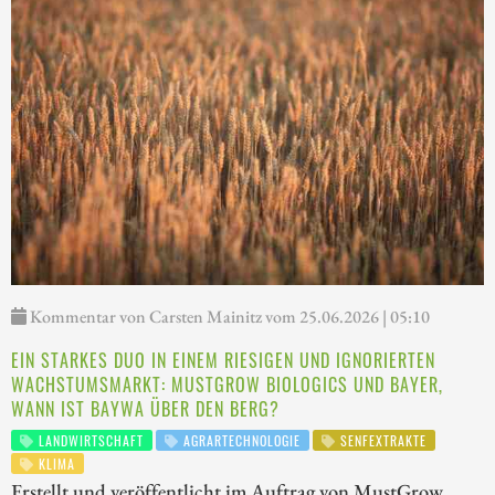
Kommentar von Carsten Mainitz vom 25.06.2026 | 05:10
EIN STARKES DUO IN EINEM RIESIGEN UND IGNORIERTEN
WACHSTUMSMARKT: MUSTGROW BIOLOGICS UND BAYER,
WANN IST BAYWA ÜBER DEN BERG?
LANDWIRTSCHAFT
AGRARTECHNOLOGIE
SENFEXTRAKTE
KLIMA
Erstellt und veröffentlicht im Auftrag von MustGrow