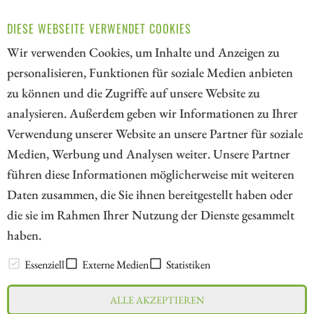
ZUM KOMMENTAR
DIESE WEBSEITE VERWENDET COOKIES
Wir verwenden Cookies, um Inhalte und Anzeigen zu
personalisieren, Funktionen für soziale Medien anbieten
zu können und die Zugriffe auf unsere Website zu
7
10
11
12
13
14
15
16
analysieren. Außerdem geben wir Informationen zu Ihrer
Verwendung unserer Website an unsere Partner für soziale
Medien, Werbung und Analysen weiter. Unsere Partner
// kapitalerhoehungen.de - © 2026 - Die Informationsplattform für
führen diese Informationen möglicherweise mit weiteren
Investoren und Unternehmen rund um Kapitalerhöhung, Kapitalmarkt
Daten zusammen, die Sie ihnen bereitgestellt haben oder
und Unternehmensfinanzierung
die sie im Rahmen Ihrer Nutzung der Dienste gesammelt
haben.
LEXIKON
Essenziell
Externe Medien
Statistiken
ALLE AKZEPTIEREN