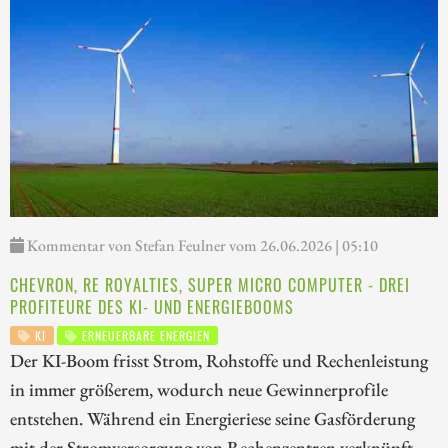
Kommentar von Stefan Feulner vom 26.06.2026 | 05:10
CHEVRON, RE ROYALTIES, SUPER MICRO COMPUTER - DREI
PROFITEURE DES KI- UND ENERGIEBOOMS
KI
ERNEUERBARE ENERGIEN
Der KI-Boom frisst Strom, Rohstoffe und Rechenleistung
in immer größerem, wodurch neue Gewinnerprofile
entstehen. Während ein Energieriese seine Gasförderung
mit der Stromversorgung von Rechenzentren verknüpft,