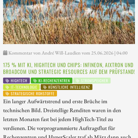
Kommentar von André Will-Laudien vom 25.06.2026 | 04:00
175 % MIT KI, HIGHTECH UND CHIPS: INFINEON, AIXTRON UND
BROADCOM UND STRATEGIC RESOURCES AUF DEM PRÜFSTAND!
HIGHTECH
KI-RECHENZENTREN
STROMSPEICHER
IT-TECHNOLOGIE
KÜNSTLICHE INTELLIGENZ
STRATEGISCHE ROHSTOFFE
Ein langer Aufwärtstrend und erste Brüche im
technischen Bild. Dreistellige Renditen waren in den
letzten Monaten fast bei jedem HighTech-Titel zu
verdienen. Die vorprogrammierte Auftragsflut für
Rechenzentren und HyperScaler traf ab März dann auch