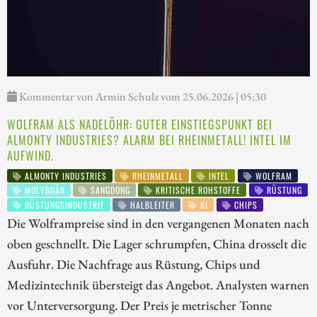
Kommentar von Armin Schulz vom 25.06.2026 | 05:30
WOLFRAM ALS NADELÖHR: GUTER EINSTIEGSPUNKT BEI
ALMONTY INDUSTRIES? ALARM BEI RHEINMETALL! INTEL IM
AUFWIND.
ALMONTY INDUSTRIES
RHEINMETALL
INTEL
WOLFRAM
MOLYBDÄN
SANGDONG
KRITISCHE ROHSTOFFE
RÜSTUNG
RÜSTUNGSINDUSTRIE
HALBLEITER
KI
CHIPS
Die Wolframpreise sind in den vergangenen Monaten nach
oben geschnellt. Die Lager schrumpfen, China drosselt die
Ausfuhr. Die Nachfrage aus Rüstung, Chips und
Medizintechnik übersteigt das Angebot. Analysten warnen
vor Unterversorgung. Der Preis je metrischer Tonne