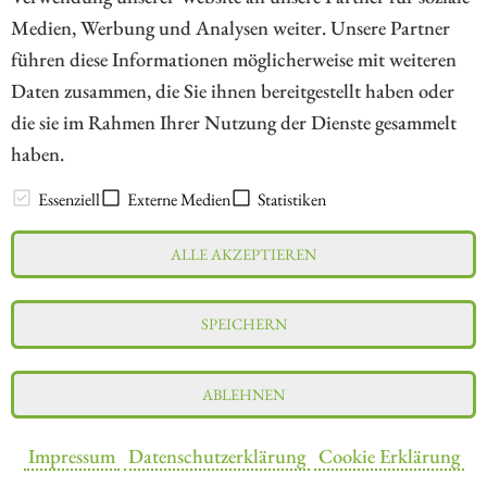
Medien, Werbung und Analysen weiter. Unsere Partner
// kapitalerhoehungen.de - © 2026 - Die Informationsplattform für
führen diese Informationen möglicherweise mit weiteren
Investoren und Unternehmen rund um Kapitalerhöhung, Kapitalmarkt
Daten zusammen, die Sie ihnen bereitgestellt haben oder
und Unternehmensfinanzierung
die sie im Rahmen Ihrer Nutzung der Dienste gesammelt
haben.
LEXIKON
Essenziell
Externe Medien
Statistiken
ALLE AKZEPTIEREN
Impressum
Datenschutz
Interessenskonflikt & Risikohinweis
SPEICHERN
Nutzungsbedingungen
Cookie-Einstellungen
ABLEHNEN
Impressum
Datenschutzerklärung
Cookie Erklärung