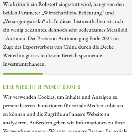
Wie kritisch ein Rohstoff eingestuft wird, hängt von den
beiden Parameter „Wirtschaftliche Bedeutung“ und
„Versorgungsrisiko“ ab. In dieser Liste enthalten ist auch
ein wenig bekanntes, dennoch sehr bedeutsames Metalloid
- Antimon. Der Preis von Antimon ging Ende 2024 im
Zuge des Exportverbots von China durch die Decke.
Weiterhin gibt es in diesem Bereich spannende
Investmentchancen.
ZUM KOMMENTAR
DIESE WEBSEITE VERWENDET COOKIES
Wir verwenden Cookies, um Inhalte und Anzeigen zu
personalisieren, Funktionen für soziale Medien anbieten
zu können und die Zugriffe auf unsere Website zu
6
8
9
10
11
12
13
14
analysieren. Außerdem geben wir Informationen zu Ihrer
Verwendung unserer Website an unsere Partner für soziale