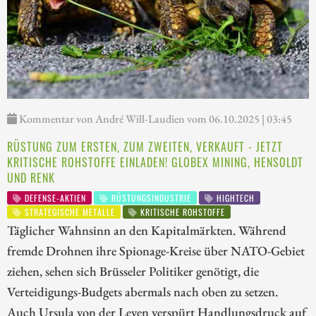
Kommentar von André Will-Laudien vom 06.10.2025 | 03:45
RÜSTUNG ZUM ERSTEN, ZUM ZWEITEN, VERKAUFT - JETZT
KRITISCHE ROHSTOFFE EINLADEN! GLOBEX MINING, HENSOLDT
UND RENK
DEFENSE-AKTIEN
RÜSTUNGSINDUSTRIE
HIGHTECH
STRATEGISCHE METALLE
KRITISCHE ROHSTOFFE
Täglicher Wahnsinn an den Kapitalmärkten. Während
fremde Drohnen ihre Spionage-Kreise über NATO-Gebiet
ziehen, sehen sich Brüsseler Politiker genötigt, die
Verteidigungs-Budgets abermals nach oben zu setzen.
Auch Ursula von der Leyen verspürt Handlungsdruck auf