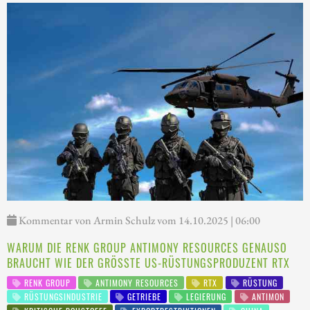
Kommentar von Armin Schulz vom 14.10.2025 | 06:00
WARUM DIE RENK GROUP ANTIMONY RESOURCES GENAUSO
BRAUCHT WIE DER GRÖSSTE US-RÜSTUNGSPRODUZENT RTX
RENK GROUP
ANTIMONY RESOURCES
RTX
RÜSTUNG
RÜSTUNGSINDUSTRIE
GETRIEBE
LEGIERUNG
ANTIMON