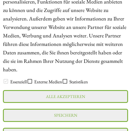
personalisieren, Funktionen für soziale Medien anbieten
zu können und die Zugriffe auf unsere Website zu
3
4
5
6
7
8
9
analysieren. Außerdem geben wir Informationen zu Ihrer
Verwendung unserer Website an unsere Partner für soziale
Medien, Werbung und Analysen weiter. Unsere Partner
// kapitalerhoehungen.de - © 2026 - Die Informationsplattform für
führen diese Informationen möglicherweise mit weiteren
Investoren und Unternehmen rund um Kapitalerhöhung, Kapitalmarkt
Daten zusammen, die Sie ihnen bereitgestellt haben oder
und Unternehmensfinanzierung
die sie im Rahmen Ihrer Nutzung der Dienste gesammelt
haben.
LEXIKON
Essenziell
Externe Medien
Statistiken
ALLE AKZEPTIEREN
Impressum
Datenschutz
Interessenskonflikt & Risikohinweis
SPEICHERN
Nutzungsbedingungen
Cookie-Einstellungen